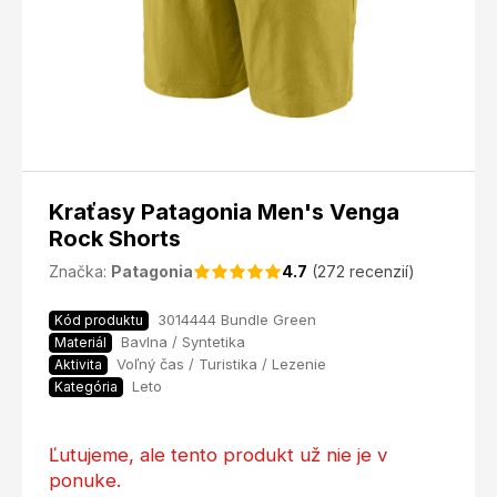
Kraťasy Patagonia Men's Venga
Rock Shorts
Značka:
Patagonia
4.7
(272 recenzií)
3014444 Bundle Green
Kód produktu
Bavlna / Syntetika
Materiál
Voľný čas / Turistika / Lezenie
Aktivita
Leto
Kategória
Ľutujeme, ale tento produkt už nie je v
ponuke.