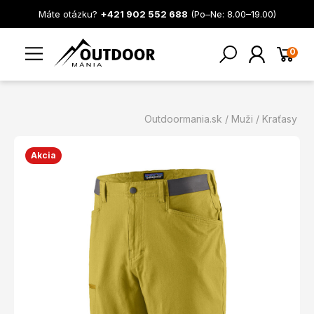
Máte otázku?
+421 902 552 688
(Po–Ne: 8.00–19.00)
0
Outdoormania.sk
Muži
Kraťasy
Akcia