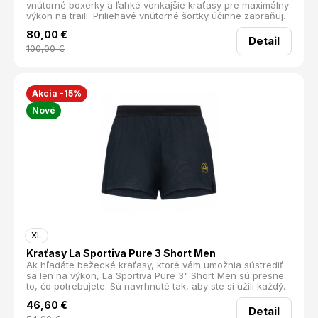
vnútorné boxerky a ľahké vonkajšie kraťasy pre maximálny
výkon na traili. Priliehavé vnútorné šortky účinne zabraňujú
nepríjemnému treniu a odieraniu pokožky, spoľahlivo
80,00
€
odvádzajú vlhkosť od tela a vďaka silikónovej potlači na
Detail
spodnom leme držia pevne na svojom mieste aj pri
100,00
€
maximálnom zaťažení a intenzívnom pohybe.
Akcia -15%
Nové
XL
Kraťasy La Sportiva Pure 3 Short Men
Ak hľadáte bežecké kraťasy, ktoré vám umožnia sústrediť
sa len na výkon, La Sportiva Pure 3" Short Men sú presne
to, čo potrebujete. Sú navrhnuté tak, aby ste si užili každý
krok bez obmedzení.
46,60
€
Detail