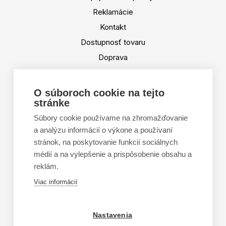
Reklamácie
Kontakt
Dostupnosť tovaru
Doprava
Platba
Výmena a vrátenie tovaru
O súboroch cookie na tejto
stránke
Tabuľka veľkostí
Doporučená dĺžka lyží
Súbory cookie používame na zhromažďovanie
a analýzu informácií o výkone a používaní
Vypaľovanie papúč
stránok, na poskytovanie funkcií sociálnych
Veľkosti skeletu lyžiarok
médií a na vylepšenie a prispôsobenie obsahu a
Platforma na riešenie sporov online (ODR)
reklám.
Formulár na odstúpenie od zmluvy
Viac informácií
Nastavenia