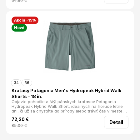
54,90
€
Akcia -15%
Nové
34
36
Kraťasy Patagonia Men's Hydropeak Hybrid Walk
Shorts - 18 in.
Objavte pohodlie a štýl pánskych kraťasov Patagonia
Hydropeak Hybrid Walk Short, ideálnych na horúce letné
dni, či už sa chystáte do prírody alebo tráviť čas v meste.
Tieto kraťasy sú navrhnuté tak, aby vám poskytli
72,20
€
maximálny komfort a funkčnosť, nech už sa rozhodnete
Detail
pre akúkoľvek aktivitu.
85,00
€