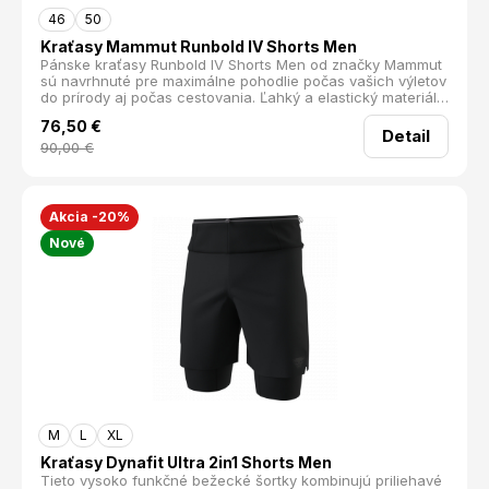
46
50
Kraťasy Mammut Runbold IV Shorts Men
Pánske kraťasy Runbold IV Shorts Men od značky Mammut
sú navrhnuté pre maximálne pohodlie počas vašich výletov
do prírody aj počas cestovania. Ľahký a elastický materiál
je priedušný a rýchloschnúci, čo zaručuje komfort aj počas
76,50
€
teplých dní.
Detail
90,00
€
Akcia -20%
Nové
M
L
XL
Kraťasy Dynafit Ultra 2in1 Shorts Men
Tieto vysoko funkčné bežecké šortky kombinujú priliehavé