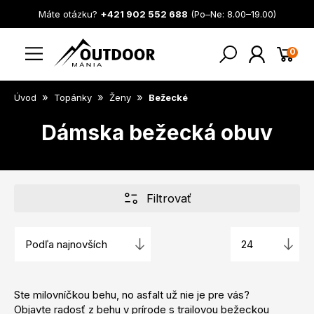
Máte otázku?
+421 902 552 688
(Po–Ne: 8.00–19.00)
0
»
»
»
Úvod
Topánky
Ženy
Bežecké
Dámska bežecká obuv
Filtrovať
Ste milovníčkou behu, no asfalt už nie je pre vás?
Objavte radosť z behu v prírode s trailovou bežeckou