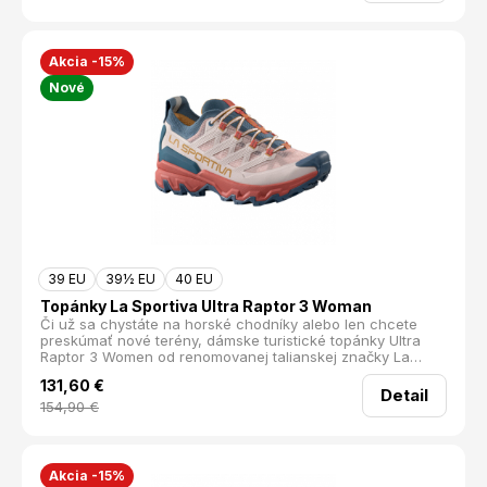
Akcia -15%
Nové
39 EU
39½ EU
40 EU
Topánky La Sportiva Ultra Raptor 3 Woman
Či už sa chystáte na horské chodníky alebo len chcete
preskúmať nové terény, dámske turistické topánky Ultra
Raptor 3 Women od renomovanej talianskej značky La
Sportiva sú ideálnou voľbou. Táto všestranná obuv,
131,60
€
pôvodne navrhnutá pre trailový beh, vás prekvapí svojou
Detail
priľnavosťou a komfortom.
154,90
€
Akcia -15%