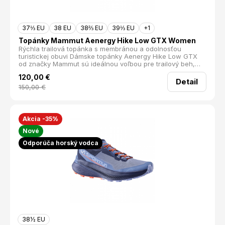
37⅓ EU
38 EU
38⅔ EU
39⅓ EU
+1
Topánky Mammut Aenergy Hike Low GTX Women
Rýchla trailová topánka s membránou a odolnosťou
turistickej obuvi Dámske topánky Aenergy Hike Low GTX
od značky Mammut sú ideálnou voľbou pre trailový beh,
rýchlu turistiku či výšľapy v členitom teréne. Kombinujú
120,00
€
ľahkosť a pružnosť bežeckých modelov s ochranou a
Detail
odolnosťou, akú očakávate od turistických topánok. Plynulý
150,00
€
krok a ochrana v náročnom teréne
Akcia -35%
Nové
Odporúča horský vodca
38½ EU