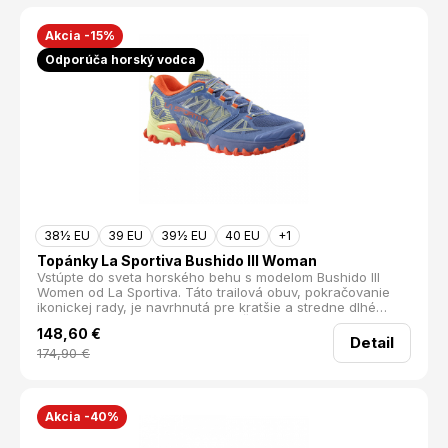
spoľahlivý grip na akomkoľvek povrchu. Vysoká úroveň
tlmenia zmierňuje nárazy na tvrdom podklade, čím zvyšuje
komfort a znižuje záťaž na kĺby. Táto obuv poskytuje
Akcia -15%
pohodlie a radosť z behu od prvého až po posledný
Odporúča horský vodca
kilometer. Ideálny partner pre každodenné mestské aj
trailové dobrodružstvá. Hmotnosť: 220 g Drop: 6 mm
38½ EU
39 EU
39½ EU
40 EU
+1
Topánky La Sportiva Bushido III Woman
Vstúpte do sveta horského behu s modelom Bushido III
Women od La Sportiva. Táto trailová obuv, pokračovanie
ikonickej rady, je navrhnutá pre kratšie a stredne dlhé
vzdialenosti v náročnom teréne. Či už ste rekreačný bežec
148,60
€
alebo nadšenec hľadajúci výzvy, Bushido III Women vás
Detail
nesklame.
174,90
€
Akcia -40%