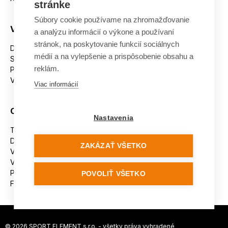
stránke
Súbory cookie používame na zhromažďovanie
Všetko o nákupe
a analýzu informácií o výkone a používaní
stránok, na poskytovanie funkcií sociálnych
Dostupnosť tovaru
médií a na vylepšenie a prispôsobenie obsahu a
Spracovanie osobných údajov
reklám.
Platba
Výmena a vrátenie tovaru
Viac informácií
Ostatné
Nastavenia
Tabuľka veľkostí
Doporučená dĺžka lyží
ZAKÁZAŤ VŠETKO
Vypaľovanie papúč
Veľkosti skeletu lyžiarok
Platforma na riešenie sporov online (ODR)
POVOLIŤ VŠETKO
Formulár na odstúpenie od zmluvy
© 2026 SPORT ELEMENT s.r.o. - všetky práva vyhradené