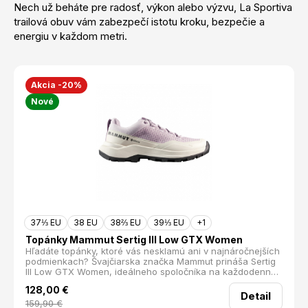
Nech už beháte pre radosť, výkon alebo výzvu, La Sportiva
trailová obuv vám zabezpečí istotu kroku, bezpečie a
energiu v každom metri.
Akcia -20%
Nové
37⅓ EU
38 EU
38⅔ EU
39⅓ EU
+1
Topánky Mammut Sertig III Low GTX Women
Hľadáte topánky, ktoré vás nesklamú ani v najnáročnejších
podmienkach? Švajčiarska značka Mammut prináša Sertig
III Low GTX Women, ideálneho spoločníka na každodenné
dobrodružstvá. Táto športovo ladená obuv je vylepšená o
128,00
€
širší strih, ktorý zabezpečuje, že vám dokonale padne.
Detail
159,90
€