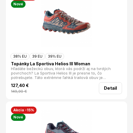
Nové
38½ EU
39 EU
39½ EU
Topánky La Sportiva Helios III Woman
Hľadáte bežeckú obuv, ktorá vás podrží aj na tvrdých
povrchoch? La Sportiva Helios III je presne to, čo
potrebujete. Táto extrémne ľahká trailová obuv je
navrhnutá pre behanie po spevnených cestách a je
127,40
€
ideálna aj na regeneráciu medzi tréningami.
Detail
149,90
€
Akcia -15%
Nové