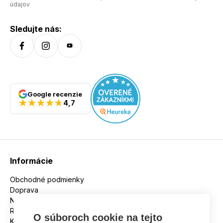
údajov
Medzipodrážka: Memlex Eva s tlmením nárazov Podošva:
FriXion White ultra priľnavá Pokles: 7 mm Hmotnosť (pár):
520 g
Sledujte nás:
Google recenzie
4,7
Informácie
Obchodné podmienky
Doprava
Nakupujeme na splátky
Reklamácie
O súboroch cookie na tejto
Kontakt