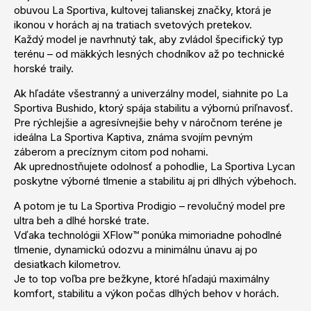
obuvou La Sportiva, kultovej talianskej značky, ktorá je
ikonou v horách aj na tratiach svetových pretekov.
Každý model je navrhnutý tak, aby zvládol špecifický typ
terénu – od mäkkých lesných chodníkov až po technické
horské traily.
Ak hľadáte všestranný a univerzálny model, siahnite po La
Sportiva Bushido, ktorý spája stabilitu a výbornú priľnavosť.
Pre rýchlejšie a agresívnejšie behy v náročnom teréne je
ideálna La Sportiva Kaptiva, známa svojím pevným
záberom a precíznym citom pod nohami.
Ak uprednostňujete odolnosť a pohodlie, La Sportiva Lycan
poskytne výborné tlmenie a stabilitu aj pri dlhých výbehoch.
A potom je tu La Sportiva Prodigio – revolučný model pre
ultra beh a dlhé horské trate.
Vďaka technológii XFlow™ ponúka mimoriadne pohodlné
tlmenie, dynamickú odozvu a minimálnu únavu aj po
desiatkach kilometrov.
Je to top voľba pre bežkyne, ktoré hľadajú maximálny
komfort, stabilitu a výkon počas dlhých behov v horách.