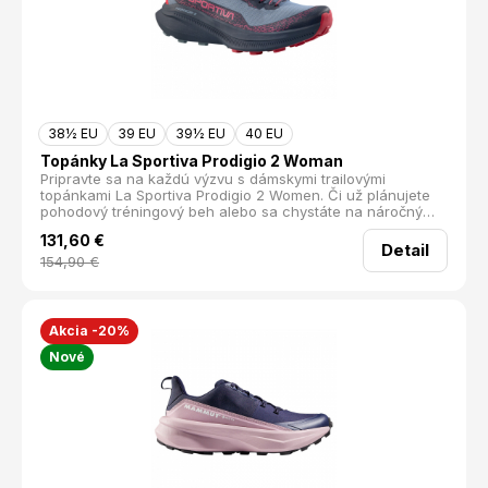
38½ EU
39 EU
39½ EU
40 EU
Topánky La Sportiva Prodigio 2 Woman
Pripravte sa na každú výzvu s dámskymi trailovými
topánkami La Sportiva Prodigio 2 Women. Či už plánujete
pohodový tréningový beh alebo sa chystáte na náročný
horský ultramaratón, tieto topánky sú navrhnuté tak, aby
131,60
€
vám poskytli istotu a výkon v akomkoľvek teréne.
Detail
154,90
€
Akcia -20%
Nové