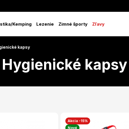
istika/Kemping
Lezenie
Zimné športy
Zľavy
gienické kapsy
Hygienické kapsy
Akcia -15%
Nové