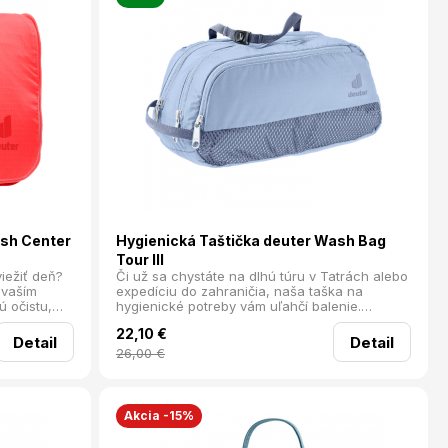
ash Center
Hygienická Taštička deuter Wash Bag
Tour III
iežiť deň?
Či už sa chystáte na dlhú túru v Tatrách alebo
 vaším
expedíciu do zahraničia, naša taška na
 očistu,
hygienické potreby vám uľahčí balenie.
siť pomocou
Kompaktná, ale priestranná, poskytne všetko,
22,10
€
potrebné na
čo potrebujete pre vašu dennú hygienu v
Detail
Detail
divočine aj v mestských džungliach.
26,00
€
Akcia -15%