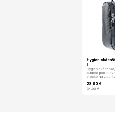
Hygienická taš
I
Hygienická taška,
budete potrebovať
vrecko na zips 1 
vrecko zrkadlo v
28,90
€
háčikom háčik na
slučky na zubné 
34,00
€
22x18x8 cm hmot