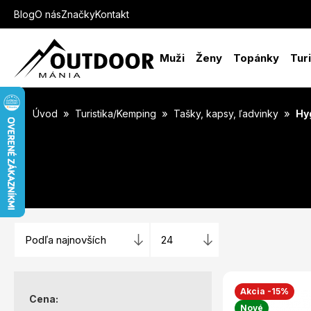
Blog
O nás
Značky
Kontakt
Muži
Ženy
Topánky
Tur
»
»
»
Úvod
Turistika/Kemping
Tašky, kapsy, ľadvinky
Hy
Akcia -15%
Cena:
Nové