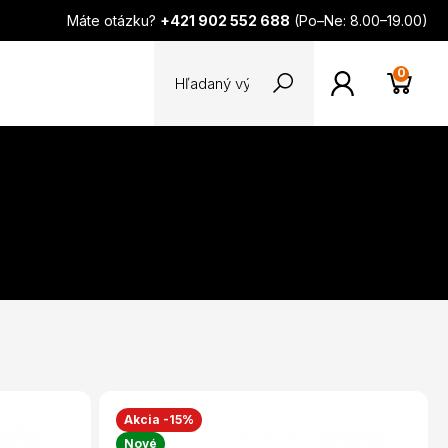
Máte otázku?
+421 902 552 688
(Po–Ne: 8.00–19.00)
0
Akcia -15%
Nové