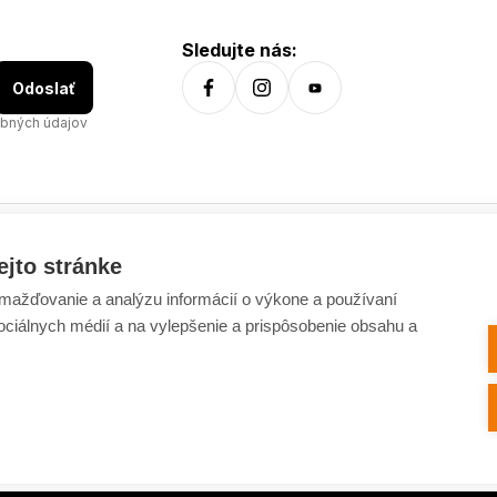
Sledujte nás:
Odoslať
bných údajov
ejto stránke
Všetko o nákupe
ažďovanie a analýzu informácií o výkone a používaní
Dostupnosť tovaru
sociálnych médií a na vylepšenie a prispôsobenie obsahu a
Spracovanie osobných údajov
Platba
Výmena a vrátenie tovaru