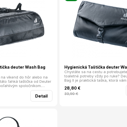
tička deuter Wash Bag
Hygienická Taštička deuter Wa
Chystáte sa na cestu a potrebujet
toaletné potreby vždy po ruke? De
 na víkend do hôr alebo na
Bag II je praktická taška, ktorá vá
 táto ľahká taštička od Deuter
mať všetko potrebné pekne uspori
poľahlivým spoločníkom.
28,80
€
prístupné. S jej odnímateľným háči
by pojala všetky potrebné
zavesíte kdekoľvek — či už v kúpeľ
33,90
€
ky, a pritom zaberala len
Detail
vonku na vetve stromu. Ideálny spo
vo vašom batohu.
cestovanie, ktorý vás nikdy neskla