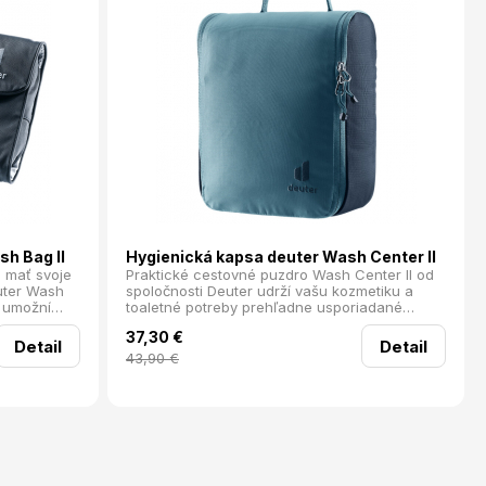
sh Bag II
Hygienická kapsa deuter Wash Center II
e mať svoje
Praktické cestovné puzdro Wash Center II od
uter Wash
spoločnosti Deuter udrží vašu kozmetiku a
m umožní
toaletné potreby prehľadne usporiadané
adané a
počas cestovania. Taška má zips po celej
37,30
€
kom ju ľahko
dĺžke a vo vnútri nájdete veľký hlavný priestor
Detail
Detail
ni, alebo
so sieťovanými vreckami, elastické pútka na
43,90
€
ločník na
zubné kefky a drobnosti, odnímateľný menší
me.
organizér zo sieťoviny s háčikom na zavesenie
a praktické odnímateľné zrkadlo.