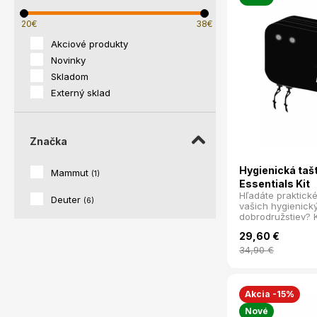
20€
38€
Akciové produkty
Novinky
Skladom
Externý sklad
Značka
Hygienická taš
Mammut
(
1
)
Essentials Kit
Hľadáte praktick
Deuter
(
6
)
vašich hygienick
dobrodružstiev?
Light Essentials K
29,60
€
potrebujete. Navrh
zakladajú na nízk
34,90
€
balení, táto tašti
osobu.
Akcia -15%
Nové