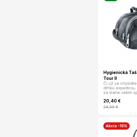
Hygienická Taš
Tour II
Či už sa chystáte
dlhšiu expedíciu,
sa stane vaším s
Navrhnutá tak, a
20,40
€
hygienické pomôc
minimum miesta 
24,00
€
Akcia -15%