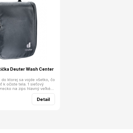
tička Deuter Wash Center
 do ktorej sa vojde všetko, čo
 k očiste tela. 1 sieťový
vrecko na zips hlavný veľké
ynímateľné púzdro s vlastným
 zavesenie tašky elastické
Detail
kefky a iné potreby rozmery:
nosť: 205 g