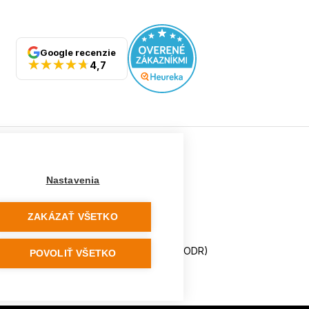
Google recenzie
4,7
Ostatné
Nastavenia
Tabuľka veľkostí
Doporučená dĺžka lyží
ZAKÁZAŤ VŠETKO
Vypaľovanie papúč
Veľkosti skeletu lyžiarok
Platforma na riešenie sporov online (ODR)
POVOLIŤ VŠETKO
Formulár na odstúpenie od zmluvy