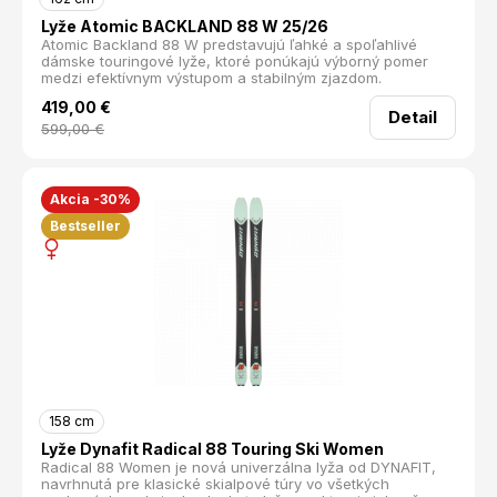
Lyže Atomic BACKLAND 88 W 25/26
Atomic Backland 88 W predstavujú ľahké a spoľahlivé
dámske touringové lyže, ktoré ponúkajú výborný pomer
medzi efektívnym výstupom a stabilným zjazdom.
419,00
€
Detail
599,00
€
Akcia -30%
Bestseller
158 cm
Lyže Dynafit Radical 88 Touring Ski Women
Radical 88 Women je nová univerzálna lyža od DYNAFIT,
navrhnutá pre klasické skialpové túry vo všetkých