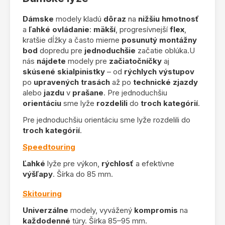
Dámske
modely kladú
dôraz
na
nižšiu hmotnosť
a
ľahké ovládanie
:
mäkší
, progresívnejší
flex
,
kratšie dĺžky a často mierne
posunutý montážny
bod
dopredu pre
jednoduchšie
začatie oblúka.U
nás
nájdete
modely pre
začiatočníčky
aj
skúsené skialpinistky
– od
rýchlych výstupov
po
upravených trasách
až po
technické zjazdy
alebo
jazdu
v
prašane
. Pre jednoduchšiu
orientáciu
sme lyže
rozdelili
do
troch kategórií
.
Pre jednoduchšiu orientáciu sme lyže rozdelili do
troch kategórií
.
Speedtouring
Ľahké
lyže pre výkon,
rýchlosť
a efektívne
výšľapy
. Šírka do 85 mm.
Skitouring
Univerzálne
modely, vyvážený
kompromis
na
každodenné
túry. Šírka 85–95 mm.