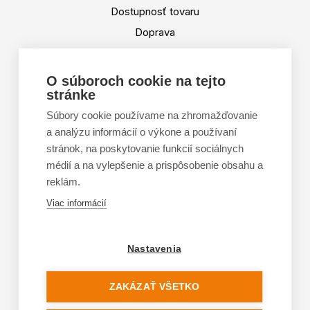
Dostupnosť tovaru
Doprava
Platba
Výmena a vrátenie tovaru
O súboroch cookie na tejto
stránke
Tabuľka veľkostí
Doporučená dĺžka lyží
Súbory cookie používame na zhromažďovanie
a analýzu informácií o výkone a používaní
Vypaľovanie papúč
stránok, na poskytovanie funkcií sociálnych
Veľkosti skeletu lyžiarok
médií a na vylepšenie a prispôsobenie obsahu a
Platforma na riešenie sporov online (ODR)
reklám.
Formulár na odstúpenie od zmluvy
Viac informácií
Nastavenia
ZAKÁZAŤ VŠETKO