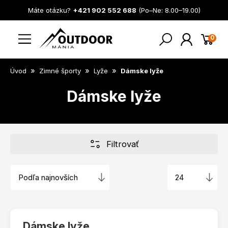
Máte otázku?
+421 902 552 688
(Po–Ne: 8.00–19.00)
0
»
»
»
Úvod
Zimné športy
Lyže
Dámske lyže
Dámske lyže
Filtrovať
Dámske lyže