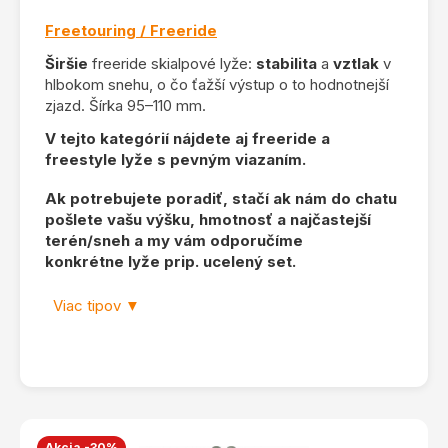
Freetouring / Freeride
Širšie
freeride skialpové lyže:
stabilita
a
vztlak
v
hlbokom snehu, o čo ťažší výstup o to hodnotnejší
zjazd. Šírka 95–110 mm.
V tejto kategórií nájdete aj freeride a
freestyle lyže s pevným viazaním.
Ak potrebujete poradiť, stačí ak nám do chatu
pošlete vašu výšku, hmotnosť a najčastejší
terén/sneh a my vám odporučíme
konkrétne lyže prip. ucelený set.
Viac tipov ▼
Akcia -30%