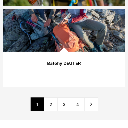
Batohy DEUTER
1
2
3
4