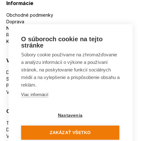
Informácie
Obchodné podmienky
Doprava
Nakupujeme na splátky
Reklamácie
O súboroch cookie na tejto
Kontakt
stránke
Súbory cookie používame na zhromažďovanie
Všetko o nákupe
a analýzu informácií o výkone a používaní
stránok, na poskytovanie funkcií sociálnych
Dostupnosť tovaru
médií a na vylepšenie a prispôsobenie obsahu a
Spracovanie osobných údajov
reklám.
Platba
Výmena a vrátenie tovaru
Viac informácií
Ostatné
Nastavenia
Tabuľka veľkostí
Doporučená dĺžka lyží
ZAKÁZAŤ VŠETKO
Vypaľovanie papúč