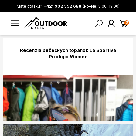
Máte otázku?
+421 902 552 688
(Po–Ne: 8.00–19.00)
0
Recenzia bežeckých topánok La Sportiva
Prodigio Women