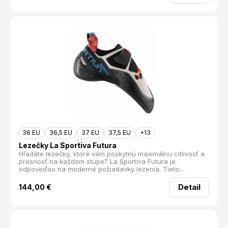
medzi milovníkmi pieskovcových stien.
36 EU
36,5 EU
37 EU
37,5 EU
+13
Lezečky La Sportiva Futura
Hľadáte lezečky, ktoré vám poskytnú maximálnu citlivosť a
presnosť na každom stupe? La Sportiva Futura je
odpoveďou na moderné požiadavky lezenia. Tieto
všestranné lezečky s technológiou No-Edge® sú navrhnuté
tak, aby vám umožnili prekonať aj tie najnáročnejšie steny
Detail
144,00
€
s ľahkosťou a istotou.