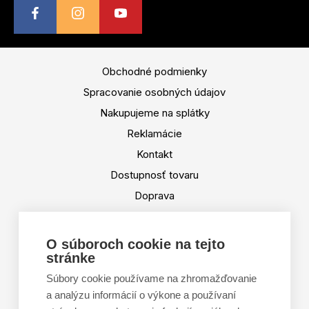
Obchodné podmienky
Spracovanie osobných údajov
Nakupujeme na splátky
Reklamácie
Kontakt
Dostupnosť tovaru
Doprava
Platba
Výmena a vrátenie tovaru
O súboroch cookie na tejto
stránke
Tabuľka veľkostí
Doporučená dĺžka lyží
Súbory cookie používame na zhromažďovanie
a analýzu informácií o výkone a používaní
Vypaľovanie papúč