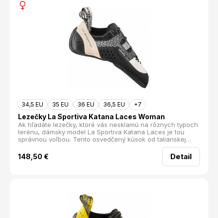
34,5 EU
35 EU
36 EU
36,5 EU
+7
Lezečky La Sportiva Katana Laces Woman
Ak hľadáte lezečky, ktoré vás nesklamú na rôznych typoch
terénu, dámsky model La Sportiva Katana Laces je tou
správnou voľbou. Tento osvedčený kúsok od talianskej
značky La Sportiva sa stal klasikou v kategórii All-round
lezečiek, ideálny pre normálne široké chodidlá.
Detail
148,50
€