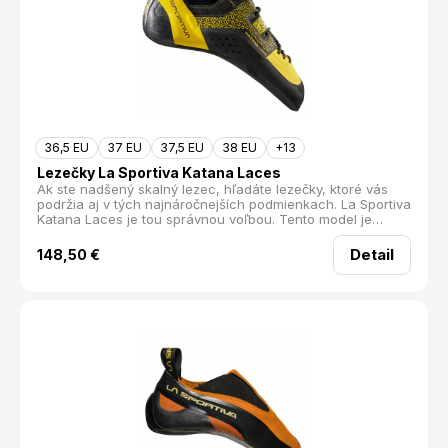
36,5 EU
37 EU
37,5 EU
38 EU
+13
Lezečky La Sportiva Katana Laces
Ak ste nadšený skalný lezec, hľadáte lezečky, ktoré vás
podržia aj v tých najnáročnejších podmienkach. La Sportiva
Katana Laces je tou správnou voľbou. Tento model je
agresívnejšou a techničtější verziou populárneho modelu
Katana s velcro zapínaním, a prináša presnú a citlivú
Detail
148,50
€
špičku, ktorá vás nesklame ani na malých stupoch.