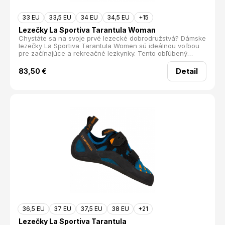
33 EU
33,5 EU
34 EU
34,5 EU
+15
Lezečky La Sportiva Tarantula Woman
Chystáte sa na svoje prvé lezecké dobrodružstvá? Dámske
lezečky La Sportiva Tarantula Women sú ideálnou voľbou
pre začínajúce a rekreačné lezkynky. Tento obľúbený
model prešiel modernizáciou zvršku, ktorá prináša nielen
vylepšený dizajn, ale aj zvýšený komfort.
Detail
83,50
€
36,5 EU
37 EU
37,5 EU
38 EU
+21
Lezečky La Sportiva Tarantula