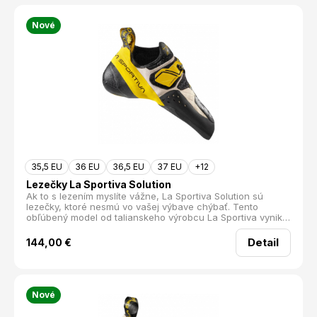
Nové
35,5 EU
36 EU
36,5 EU
37 EU
+12
Lezečky La Sportiva Solution
Ak to s lezením myslíte vážne, La Sportiva Solution sú
lezečky, ktoré nesmú vo vašej výbave chýbať. Tento
obľúbený model od talianskeho výrobcu La Sportiva vyniká
svojou univerzálnosťou a výkonmi na najnáročnejších
trasách.
Detail
144,00
€
Nové