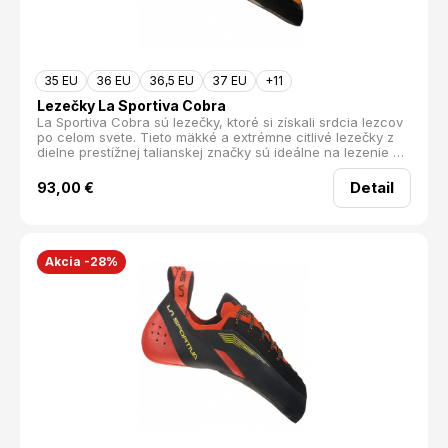
35 EU
36 EU
36,5 EU
37 EU
+11
Lezečky La Sportiva Cobra
La Sportiva Cobra sú lezečky, ktoré si získali srdcia lezcov
po celom svete. Tieto mäkké a extrémne citlivé lezečky z
dielne prestížnej talianskej značky sú ideálne na lezenie na
trenie, riešenie zložitých bouldrových problémov a
rýchlostné lezenie. Sú navrhnuté tak, aby poskytovali
Detail
93,00
€
maximálnu citlivosť a pohodlie pri každom kroku.
Akcia -28%