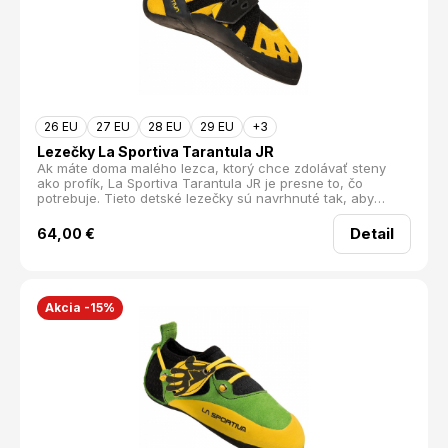
Medzipodošva: Laspoflex 1,1; P3 System Podošva: Vibram®
XSGrip2 - 3 mm Zapínanie: Viazanie Šírka obuvi: Normálna
Hmotnosť (pár): 440g
26 EU
27 EU
28 EU
29 EU
+3
Lezečky La Sportiva Tarantula JR
Ak máte doma malého lezca, ktorý chce zdolávať steny
ako profík, La Sportiva Tarantula JR je presne to, čo
potrebuje. Tieto detské lezečky sú navrhnuté tak, aby
poskytovali optimálnu oporu a pohodlie, pričom rešpektujú
rastúcu detskú nohu. Vaši malí športovci si ich zamilujú
Detail
64,00
€
nielen na umelých stenách, ale aj pri prvých pokusoch na
skale.
Akcia -15%