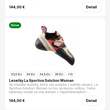
vážne. S ich citlivou špičkou a rýchlym nazúvaním sú
ideálne pre dynamické pohyby a skoky z neistých pozícií.
Detail
144,00
€
Nové
33,5 EU
34 EU
34,5 EU
35 EU
+13
Lezečky La Sportiva Solution Woman
Ak hľadáte lezečky, ktoré vás podržia v každej situácii, La
Sportiva Solution Women sú tou správnou voľbou. Tento
taliansky model sa stal jedným z najobľúbenejších
športových modelov vďaka svojej všestrannosti a
výnimočným vlastnostiam. Či už sa chystáte na boulderový
Detail
144,00
€
závod alebo na náročné lezecké projekty v skalách, tieto
lezečky vám poskytnú potrebnú podporu a stabilitu.