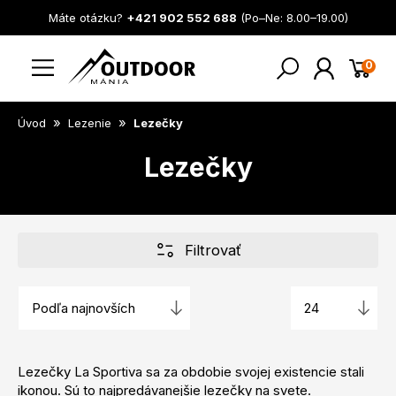
Máte otázku?
+421 902 552 688
(Po–Ne: 8.00–19.00)
0
»
»
Úvod
Lezenie
Lezečky
Lezečky
Filtrovať
Lezečky La Sportiva sa za obdobie svojej existencie stali
ikonou. Sú to najpredávanejšie lezečky na svete.