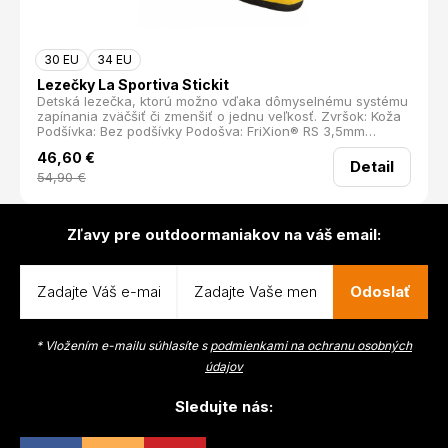
30 EU
34 EU
Lezečky La Sportiva Stickit
Detská lezečka, ktorú možno vďaka dômyselnému systému
zapínania zväčšiť či zmenšiť o jednu veľkosť. Zvršok: Koža
Podšívka: Bez podšívky Podošva: FriXion® RS 3,5mm
Zapínanie: Viazacie Šírka obuvi: Normálne Hmotnosť/pár
46,60
€
(g): 220
Detail
54,90
€
Zľavy pre outdoormaniakov na váš email:
Odoslať
* Vložením e-mailu súhlasíte s
podmienkami na ochranu osobných
údajov
Sledujte nás: