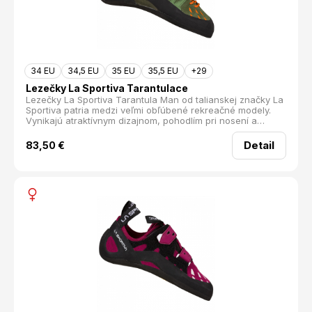
34 EU
34,5 EU
35 EU
35,5 EU
+29
Lezečky La Sportiva Tarantulace
Lezečky La Sportiva Tarantula Man od talianskej značky La
Sportiva patria medzi veľmi obľúbené rekreačné modely.
Vynikajú atraktívnym dizajnom, pohodlím pri nosení a
zároveň majú dobrú odolnosť, takže sa tak rýchlo
neopotrebujú. Najčastejšie sa používajú na lezenie na
Detail
83,50
€
umelej stene, no bez problémov poslúžia aj pri prvých
výstupoch na skalách.