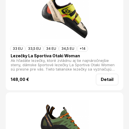
33 EU
33,5 EU
34 EU
34,5 EU
+14
Lezečky La Sportiva Otaki Woman
Ak hľadáte lezečky, ktoré zvládnu aj tie najnáročnejšie
steny, dámske športové lezečky La Sportiva Otaki Women
sú presne pre vás. Tieto talianske lezečky sa vyznačujú
agresívne prehnutým fitom a celoplošnou medzipodrážkou,
čo zaručuje vynikajúcu podporu a precíznosť na ostrých
Detail
148,00
€
miniatúrnych stupoch.