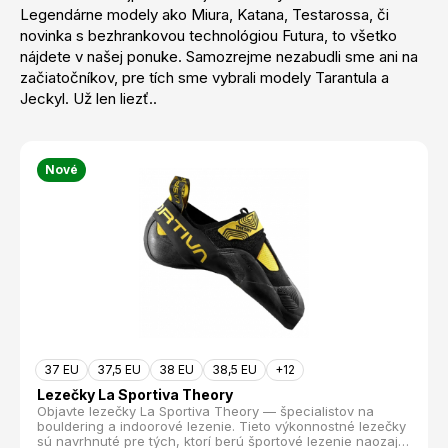
Legendárne modely ako Miura, Katana, Testarossa, či
novinka s bezhrankovou technológiou Futura, to všetko
nájdete v našej ponuke. Samozrejme nezabudli sme ani na
začiatočníkov, pre tích sme vybrali modely Tarantula a
Jeckyl. Už len liezť..
Nové
37 EU
37,5 EU
38 EU
38,5 EU
+12
Lezečky La Sportiva Theory
Objavte lezečky La Sportiva Theory — špecialistov na
bouldering a indoorové lezenie. Tieto výkonnostné lezečky
sú navrhnuté pre tých, ktorí berú športové lezenie naozaj