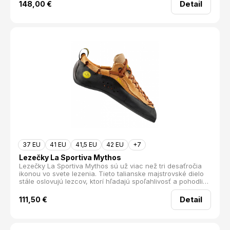
ideálne na ostré miniatúrne stupy, kde precíznosť a
Detail
148,00
€
stabilita hrajú hlavnú úlohu.
37 EU
41 EU
41,5 EU
42 EU
+7
Lezečky La Sportiva Mythos
Lezečky La Sportiva Mythos sú už viac než tri desaťročia
ikonou vo svete lezenia. Tieto talianske majstrovské dielo
stále oslovujú lezcov, ktorí hľadajú spoľahlivosť a pohodlie
v klasických horolezeckých výzvach. Mythosky sú známe
svojou miernou asymetriou a rovnom fitom, čo z nich robí
Detail
111,50
€
ideálneho spoločníka pre každé chodidlo, či už leziete
naboso v teple alebo v ponožkách v chladnejších
podmienkach.