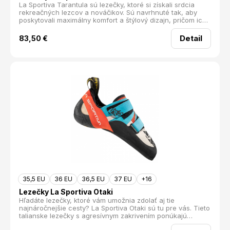
La Sportiva Tarantula sú lezečky, ktoré si získali srdcia
rekreačných lezcov a nováčikov. Sú navrhnuté tak, aby
poskytovali maximálny komfort a štýlový dizajn, pričom ich
trvácnosť ich robí skvelou investíciou pre každého, kto
chce začať s lezením.
Detail
83,50
€
35,5 EU
36 EU
36,5 EU
37 EU
+16
Lezečky La Sportiva Otaki
Hľadáte lezečky, ktoré vám umožnia zdolať aj tie
najnáročnejšie cesty? La Sportiva Otaki sú tu pre vás. Tieto
talianske lezečky s agresívnym zakrivením ponúkajú
perfektnú oporu v kolmých a previsnutých profiloch,