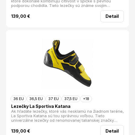
ktoré dokonale kombinujú citlivosť v špičke s pevnou
podporou chodidla. Tieto lezečky sú známe svojím
pohodlím, čo z nich robí ideálnu voľbu pre viacdĺžkové
lezenie. Svoju povesť si vydobyli aj medzi nadšencami
Detail
139,00
€
pieskovcových trás. Model Katana je na trhu už viac ako
20 rokov, čo svedčí o jeho kvalite a obľúbenosti u lezcov
po celom svete. Teraz sú dostupné aj v novom, modernom
dizajne, ktorý určite zaujme každú lezkyňu.
36 EU
36,5 EU
37 EU
37,5 EU
+18
Lezečky La Sportiva Katana
Ak hľadáte lezečky, ktoré vás nesklamú na žiadnom teréne,
La Sportiva Katana sú tou správnou voľbou. Tieto
univerzálne lezečky od renomovanej talianskej značky
ponúkajú dokonalú rovnováhu medzi citlivosťou v špičke a
podporou chodidla na stupoch. Vďaka svojej pohodlnosti
Detail
139,00
€
sú ideálne pre vícedĺžkové lezenie a svoje miesto si našli aj