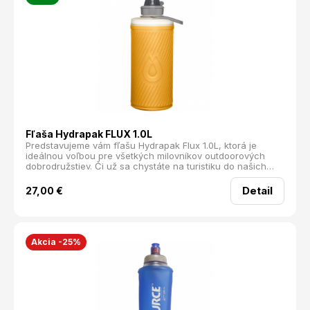
Fľaša Hydrapak FLUX 1.0L
Predstavujeme vám fľašu Hydrapak Flux 1.0L, ktorá je
ideálnou voľbou pre všetkých milovníkov outdoorových
dobrodružstiev. Či už sa chystáte na turistiku do našich
nádherných Tatier, alebo na bežný deň v meste, táto fľaša
je pripravená splniť všetky vaše potreby.
Detail
27,00
€
Akcia -25%