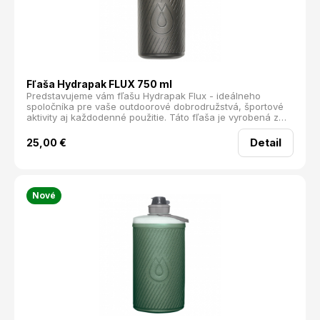
Fľaša Hydrapak FLUX 750 ml
Predstavujeme vám fľašu Hydrapak Flux - ideálneho
spoločníka pre vaše outdoorové dobrodružstvá, športové
aktivity aj každodenné použitie. Táto fľaša je vyrobená z
mäkkého materiálu, čo znamená, že vás v batohu nikdy
nebude tlačiť do chrbta.
Detail
25,00
€
Nové