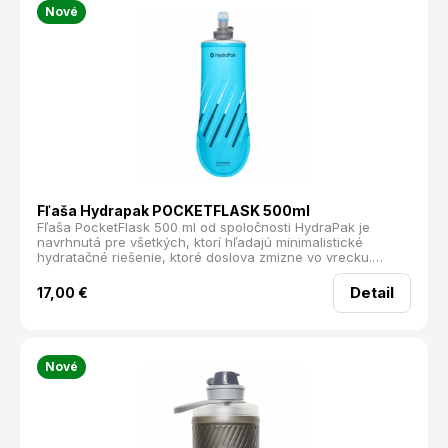
Nové
Fľaša Hydrapak POCKETFLASK 500ml
Fľaša PocketFlask 500 ml od spoločnosti HydraPak je
navrhnutá pre všetkých, ktorí hľadajú minimalistické
hydratačné riešenie, ktoré doslova zmizne vo vrecku.
Vďaka svojmu jedinečnému plochému profilu a mäkkému
poddajnému materiálu netlačí, ani keď je umiestnená
Detail
17,00
€
priamo na tele alebo v tesnom bežeckom vrecku.
Nové