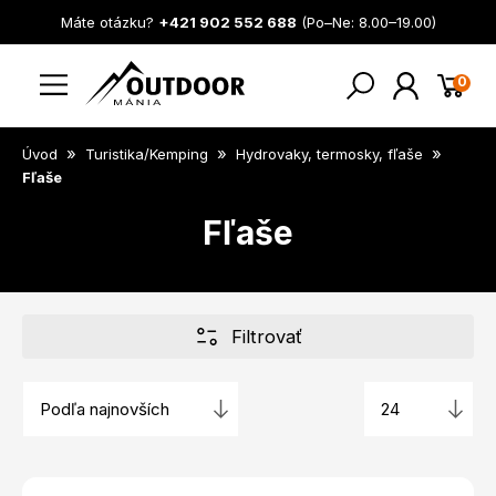
Máte otázku?
+421 902 552 688
(Po–Ne: 8.00–19.00)
0
»
»
»
Úvod
Turistika/Kemping
Hydrovaky, termosky, fľaše
Fľaše
Fľaše
Filtrovať