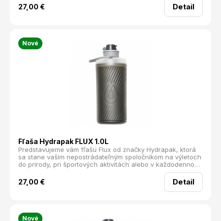
je pripravená splniť všetky vaše potreby.
Detail
27,00
€
Nové
Fľaša Hydrapak FLUX 1.0L
Predstavujeme vám fľašu Flux od značky Hydrapak, ktorá
sa stane vaším nepostrádateľným spoločníkom na výletoch
do prírody, pri športových aktivitách alebo v každodennom
živote. Táto inovatívna fľaša je vyrobená z mäkkého
materiálu, takže vás v batohu nikdy nebude tlačiť do
Detail
27,00
€
chrbta. Či už sa chystáte na túru, do práce alebo školy,
Flux je všestranná voľba, ktorá vás nesklame.
Nové