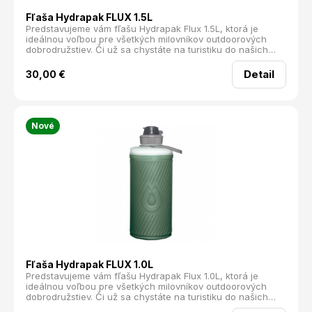
Fľaša Hydrapak FLUX 1.5L
Predstavujeme vám fľašu Hydrapak Flux 1.5L, ktorá je
ideálnou voľbou pre všetkých milovníkov outdoorových
dobrodružstiev. Či už sa chystáte na turistiku do našich
nádherných Tatier, alebo na bežný deň v meste, táto fľaša
je pripravená splniť všetky vaše potreby.
Detail
30,00
€
Nové
Fľaša Hydrapak FLUX 1.0L
Predstavujeme vám fľašu Hydrapak Flux 1.0L, ktorá je
ideálnou voľbou pre všetkých milovníkov outdoorových
dobrodružstiev. Či už sa chystáte na turistiku do našich
nádherných Tatier, alebo na bežný deň v meste, táto fľaša