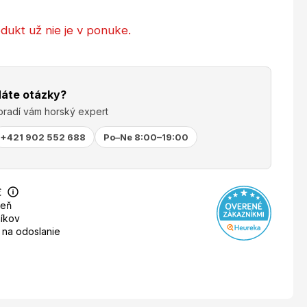
dukt už nie je v ponuke.
áte otázky?
oradí vám horský expert
+421 902 552 688
Po–Ne 8:00–19:00
€
deň
íkov
 na odoslanie