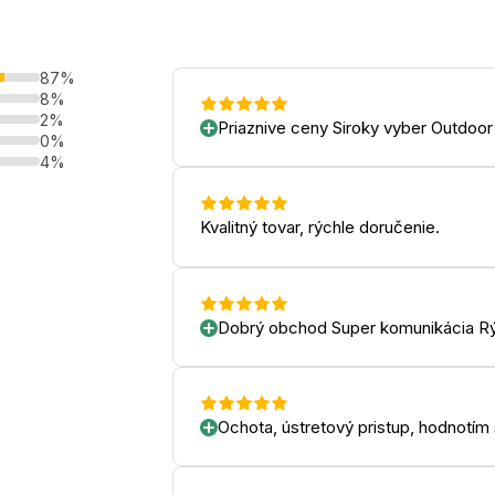
87%
8%
2%
Priaznive ceny Siroky vyber Outdoor
0%
4%
Kvalitný tovar, rýchle doručenie.
Dobrý obchod Super komunikácia Rý
Ochota, ústretový pristup, hodnotím