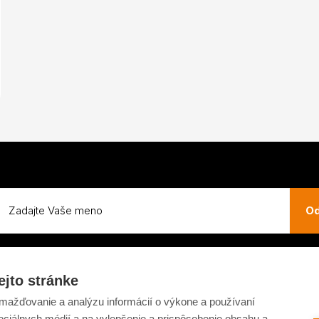
Od
ejto stránke
ažďovanie a analýzu informácií o výkone a používaní
ovaru
Tabuľka veľkostí
sociálnych médií a na vylepšenie a prispôsobenie obsahu a