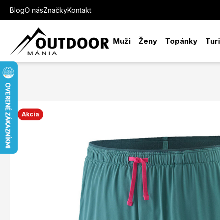
Blog
O nás
Značky
Kontakt
Muži
Ženy
Topánky
Tur
Akcia