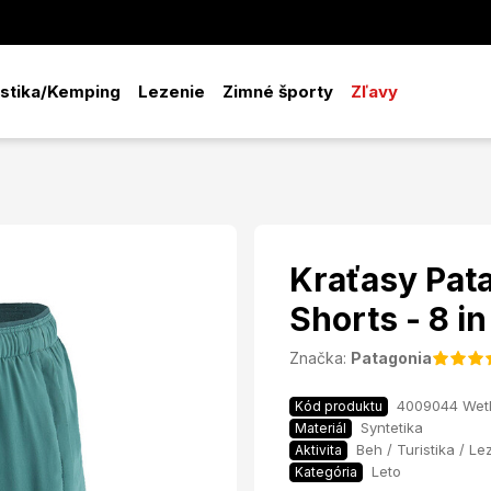
istika/Kemping
Lezenie
Zimné športy
Zľavy
Kraťasy Pata
Shorts - 8 in
Značka:
Patagonia
4009044 Wetl
Kód produktu
Syntetika
Materiál
Beh / Turistika / Le
Aktivita
Leto
Kategória