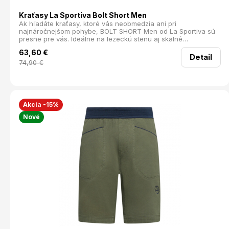
Kraťasy La Sportiva Bolt Short Men
Ak hľadáte kraťasy, ktoré vás neobmedzia ani pri
najnáročnejšom pohybe, BOLT SHORT Men od La Sportiva sú
presne pre vás. Ideálne na lezeckú stenu aj skalné
dobrodružstvá, tieto kraťasy sú navrhnuté s dôrazom na
63,60
€
pohodlie a funkčnosť.
Detail
74,90
€
Akcia -15%
Nové