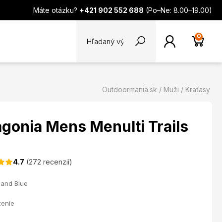
Máte otázku?
+421 902 552 688
(Po–Ne: 8.00–19.00)
0
Outdoormania.sk
Muži
Kraťasy
gonia Mens Menulti Trails
4.7
(272 recenzií)
and Blue
zenie