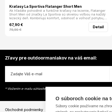
Kraťasy La Sportiva Flatanger Short Men
Ak hľadáte pohodlné a funkčné kraťasy na lezenie, Flatanger
Short Men od značky La Sportiva sú skvelou voľbou na každý
lezecký deň. Kombinujú komfort, odolnosť a voľnosť pohybu,
ktorú oceníte na stene aj na skalách.
67,90
€
Detail
79,90
€
Zľavy pre outdoormaniakov na váš email:
* Vložením e-mailu súhlasíte s
podmienkami na ochranu osobných údajov
O súboroch cookie na t
Súbory cookie používame na zhrom
Obchodné podmienky
Dostupnosť t
stránok, na poskytovanie funkcií 