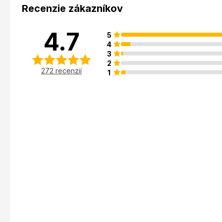
Recenzie zákazníkov
4.7
5
4
3
2
272 recenzií
1