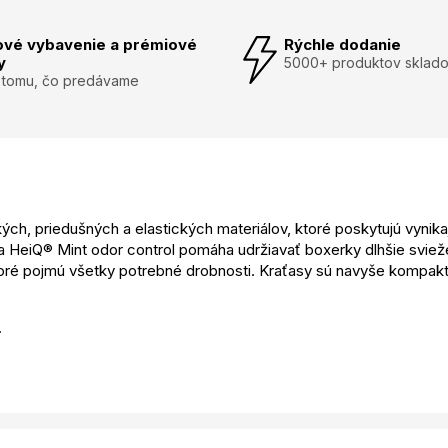
ové vybavenie a prémiové
Rýchle dodanie
y
5000+ produktov sklad
 tomu, čo predávame
kých, priedušných a elastických materiálov, ktoré poskytujú vyni
a HeiQ® Mint odor control pomáha udržiavať boxerky dlhšie svie
oré pojmú všetky potrebné drobnosti. Kraťasy sú navyše kompaktn
.