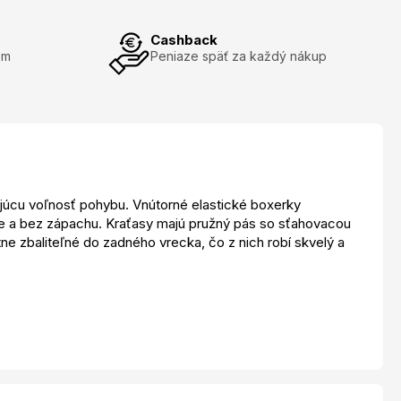
Cashback
om
Peniaze späť za každý nákup
kajúcu voľnosť pohybu. Vnútorné elastické boxerky
že a bez zápachu. Kraťasy majú pružný pás so sťahovacou
e zbaliteľné do zadného vrecka, čo z nich robí skvelý a