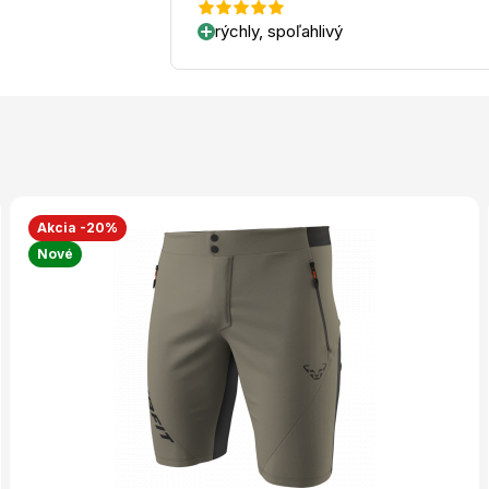
rýchly, spoľahlivý
Akcia -20%
Nové