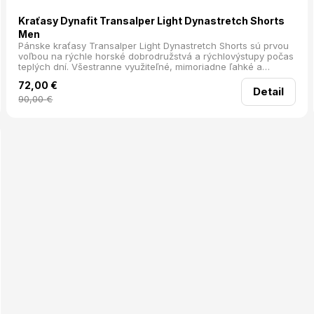
Kraťasy Dynafit Transalper Light Dynastretch Shorts
Men
Pánske kraťasy Transalper Light Dynastretch Shorts sú prvou
voľbou na rýchle horské dobrodružstvá a rýchlovýstupy počas
teplých dní. Všestranne využiteľné, mimoriadne ľahké a
elastické: tieto šortky ponúkajú všetko, čo potrebujete na to,
72,00
€
aby ste sa v horách pohybovali športovo, dynamicky a
Detail
maximálne efektívne.
90,00
€