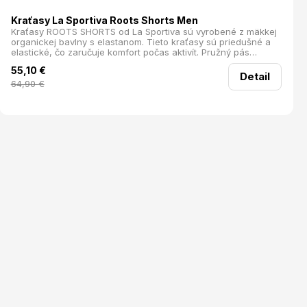
Kraťasy La Sportiva Roots Shorts Men
Kraťasy ROOTS SHORTS od La Sportiva sú vyrobené z mäkkej
organickej bavlny s elastanom. Tieto kraťasy sú priedušné a
elastické, čo zaručuje komfort počas aktivít. Pružný pás
poskytuje výbornú flexibilitu a neobmedzuje pohyb, čím sú
55,10
€
ideálne aj na používanie s lezeckým sedákom.
Detail
64,90
€