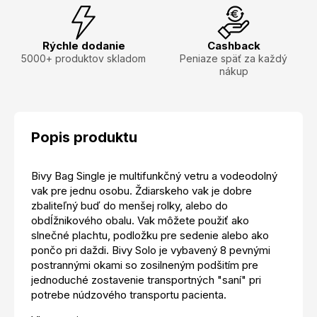
Rýchle dodanie
Cashback
5000+ produktov skladom
Peniaze späť za každý
nákup
Popis produktu
Bivy Bag Single je multifunkčný vetru a vodeodolný
vak pre jednu osobu. Ždiarskeho vak je dobre
zbaliteľný buď do menšej rolky, alebo do
obdĺžnikového obalu. Vak môžete použiť ako
slnečné plachtu, podložku pre sedenie alebo ako
pončo pri daždi. Bivy Solo je vybavený 8 pevnými
postrannými okami so zosilneným podšitím pre
jednoduché zostavenie transportných "saní" pri
potrebe núdzového transportu pacienta.