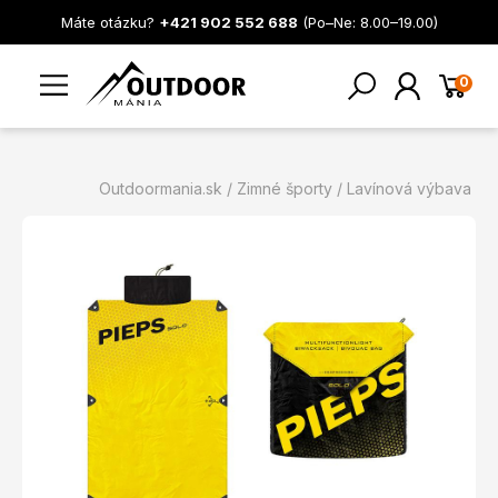
Máte otázku?
+421 902 552 688
(Po–Ne: 8.00–19.00)
0
Outdoormania.sk
Zimné športy
Lavínová výbava