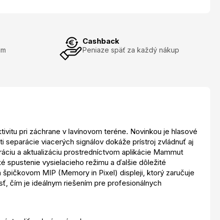
Cashback
om
Peniaze späť za každý nákup
vitu pri záchrane v lavínovom teréne. Novinkou je hlasové
separácie viacerých signálov dokáže prístroj zvládnuť aj
ráciu a aktualizáciu prostredníctvom aplikácie Mammut
ké spustenie vysielacieho režimu a ďalšie dôležité
 špičkovom MIP (Memory in Pixel) displeji, ktorý zaručuje
ť, čím je ideálnym riešením pre profesionálnych