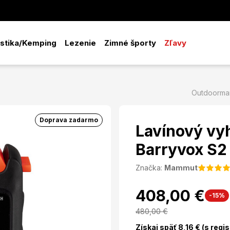
istika/Kemping
Lezenie
Zimné športy
Zľavy
Outdoorman
Doprava zadarmo
Lavínový v
Barryvox S2
Značka:
Mammut
408,00 €
-15%
480,00
€
Získaj späť
8,16
€ (s regi