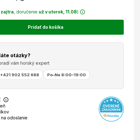
r
zajtra
, doručenie
už v utorok, 11.08
)
Pridať do košíka
áte otázky?
oradí vám horský expert
+421 902 552 688
Po–Ne 8:00–19:00
€
deň
íkov
 na odoslanie