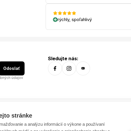
rýchly, spoľahlivý
Sledujte nás:
Odoslať
bných údajov
ejto stránke
Všetko o nákupe
ažďovanie a analýzu informácií o výkone a používaní
Dostupnosť tovaru