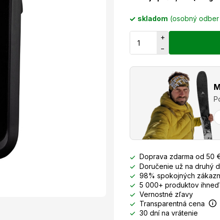
skladom
(osobný odbe
+
−
M
P
Doprava zdarma od 50 
Doručenie už na druhý 
98% spokojných zákazn
5 000+ produktov ihneď
Vernostné zľavy
Transparentná cena
30 dní na vrátenie