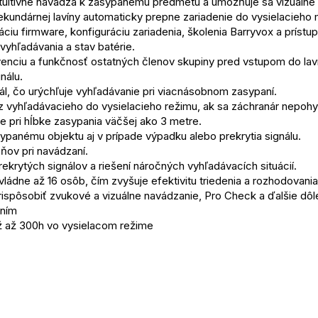
intuitívne navádza k zasypanému predmetu a umožňuje sa vizuálne s
ekundárnej lavíny automaticky prepne zariadenie do vysielacieho
iu firmware, konfiguráciu zariadenia, školenia Barryvox a prístup 
 vyhľadávania a stav batérie.
enciu a funkčnosť ostatných členov skupiny pred vstupom do lav
nálu.
gnál, čo urýchľuje vyhľadávanie pri viacnásobnom zasypaní.
 vyhľadávacieho do vysielacieho režimu, ak sa záchranár nepohyb
 pri hĺbke zasypania väčšej ako 3 metre.
panému objektu aj v prípade výpadku alebo prekrytia signálu.
ňov pri navádzaní.
ekrytých signálov a riešení náročných vyhľadávacích situácií.
ádne až 16 osôb, čím zvyšuje efektivitu triedenia a rozhodovania
ispôsobiť zvukové a vizuálne navádzanie, Pro Check a ďalšie dôle
ením
drž až 300h vo vysielacom režime