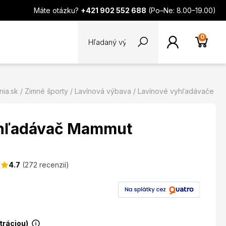
Máte otázku?
+421 902 552 688
(Po–Ne: 8.00–19.00)
0
ia.sk
Zimné športy
Lavínová výbava
Lavínové vyhľadávače
yhľadávač Mammut
4.7
(272 recenzií)
stráciou)