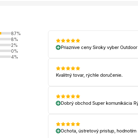
87%
8%
2%
Priaznive ceny Siroky vyber Outdoor
0%
4%
Kvalitný tovar, rýchle doručenie.
Dobrý obchod Super komunikácia Rý
Ochota, ústretový pristup, hodnotím