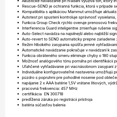
Akustické navádzanie pri hľadaní využíva tón, ktorý 
Rescue-SEND je ochranná funkcia, ktorá v prípade s
Kompatibilita s aplikáciou Mammut umožňuje aktualizác
Autotest pri spustení kontroluje správnosť vysielania,
Funkcia Group Check rýchlo overuje prenosovú frekv
Interferencia Guard inteligentne zmierňuje rušenie sig
Auto-Select navádza na najsilnejší alebo najbližší si
Auto-revert to SEND automaticky prepne zariadenie z
Režim hlbokého zasypania spúšťa jemné vyhľadávanie
Automatické navádzanie pokračuje v navádzaní k zasy
Funkcia obráteného smeru eliminuje chyby o 180 stup
Možnosť analógového tónu pomáha pri identifikácii pr
Uľahčené vyhľadávanie pri viacnásobnom zasypaní zvl
Individuálne konfigurovateľné nastavenia umožňujú pr
púzdro s popruhmi pre pohodlné nosenie pod obleč
napájanie 2 x AAA batérie 1,5V vrátane lítiových, vý
pracovná frekvencia: 457 MHz
certifikácia EN 300718
predĺžená záruka po registrácii prístroja
batéria súčasťou balenia