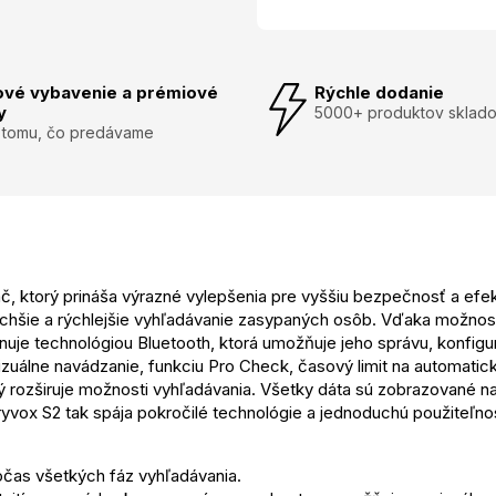
ové vybavenie a prémiové
Rýchle dodanie
y
5000+ produktov sklad
 tomu, čo predávame
ktorý prináša výrazné vylepšenia pre vyššiu bezpečnosť a efekti
chšie a rýchlejšie vyhľadávanie zasypaných osôb. Vďaka možnosti 
nuje technológiou Bluetooth, ktorá umožňuje jeho správu, konfigu
vizuálne navádzanie, funkciu Pro Check, časový limit na automatic
ý rozširuje možnosti vyhľadávania. Všetky dáta sú zobrazované na
yvox S2 tak spája pokročilé technológie a jednoduchú použiteľnos
čas všetkých fáz vyhľadávania.