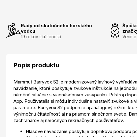
Rady od skutočného horského
Špičk
vodcu
značk
19 rokov skúseností
Veríme
Popis produktu
Mammut Barryvox S2 je modernizovaný lavínový vyhľadávač, 
navádzanie, ktoré poskytuje zvukové inštrukcie na jednodu
náročné situácie s viacnásobným zasypaním. Prístroj dispo
App. Používatelia si môžu individuálne nastaviť zvukové a 
parametre. Barryvox S2 podporuje aj analógový režim, ktor
výnimočnú čitateľnosť aj na priamom slnečnom svetle. Barr
záchranárov aj náročných rekreačných používateľov.
Hlasové navádzanie poskytuje doplnkovú podporu po