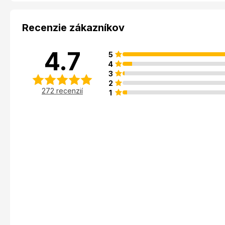
Recenzie zákazníkov
4.7
5
4
3
2
272 recenzií
1