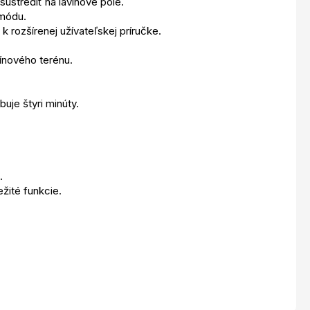
ústrediť na lavínové pole.
 módu.
k rozšírenej užívateľskej príručke.
ínového terénu.
uje štyri minúty.
.
žité funkcie.