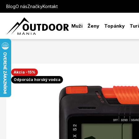
Blog
O nás
Značky
Kontakt
Muži
Ženy
Topánky
Tur
Akcia -15%
Odporúča horský vodca