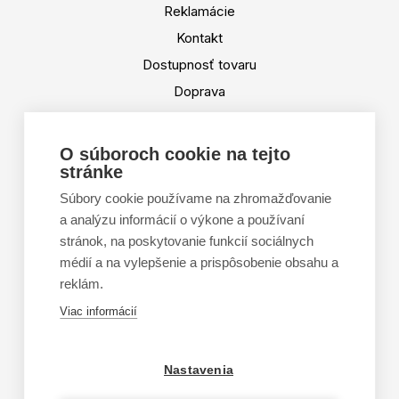
Reklamácie
Kontakt
Dostupnosť tovaru
Doprava
Platba
Výmena a vrátenie tovaru
O súboroch cookie na tejto
stránke
Tabuľka veľkostí
Doporučená dĺžka lyží
Súbory cookie používame na zhromažďovanie
a analýzu informácií o výkone a používaní
Vypaľovanie papúč
stránok, na poskytovanie funkcií sociálnych
Veľkosti skeletu lyžiarok
médií a na vylepšenie a prispôsobenie obsahu a
Platforma na riešenie sporov online (ODR)
reklám.
Formulár na odstúpenie od zmluvy
Viac informácií
Nastavenia