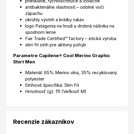
priedušné, rýchloschnúce a izolačné
antibakteriálne vlastnosti – odolné voči
zápachu
okrúhly výstrih a krátky rukáv
logo Patagonia na hrudi a drobná nášivka na
spodnom leme
Fair Trade Certified™ factory – etická výroba
slim fit strih pre aktívny pohyb
Parametre Capilene® Cool Merino Graphic
Shirt Men
Materiál: 65% Merino vlna, 35% recyklovaný
polyester
Strihové špecifiká: Slim Fit
Hmotnosť (g): 111 (Veľkosť M)
Recenzie zákazníkov