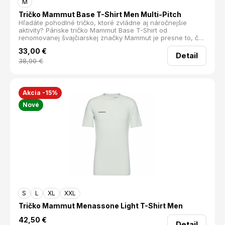
M
Tričko Mammut Base T-Shirt Men Multi-Pitch
Hľadáte pohodlné tričko, ktoré zvládne aj náročnejšie
aktivity? Pánske tričko Mammut Base T-Shirt od
renomovanej švajčiarskej značky Mammut je presne to, čo
potrebujete. Vďaka vyššej gramáži sa nemusíte báť ani
33,00
€
lezenia na stene. Prírodný materiál z 100% organickej
Detail
bavlny je nielen priedušný, ale aj zdravotne nezávadný a
38,90
€
odolný.
Akcia -15%
Nové
S
L
XL
XXL
Tričko Mammut Menassone Light T-Shirt Men
42,50
€
Detail