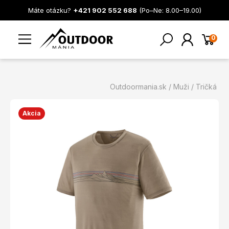
Máte otázku?
+421 902 552 688
(Po–Ne: 8.00–19.00)
0
Outdoormania.sk
Muži
Tričká
Akcia