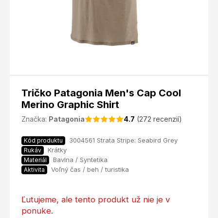
Tričko Patagonia Men's Cap Cool
Merino Graphic Shirt
Značka:
Patagonia
4.7
(272 recenzií)
3004561 Strata Stripe: Seabird Grey
Kód produktu
Krátky
Rukáv
Bavlna / Syntetika
Materiál
Voľný čas / beh / turistika
Aktivita
Ľutujeme, ale tento produkt už nie je v
ponuke.