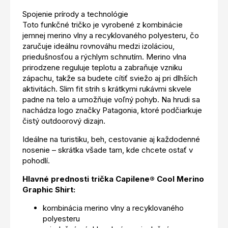
Spojenie prírody a technológie
Toto funkčné tričko je vyrobené z kombinácie
jemnej merino vlny a recyklovaného polyesteru, čo
zaručuje ideálnu rovnováhu medzi izoláciou,
priedušnosťou a rýchlym schnutím. Merino vlna
prirodzene reguluje teplotu a zabraňuje vzniku
zápachu, takže sa budete cítiť sviežo aj pri dlhších
aktivitách. Slim fit strih s krátkymi rukávmi skvele
padne na telo a umožňuje voľný pohyb. Na hrudi sa
nachádza logo značky Patagonia, ktoré podčiarkuje
čistý outdoorový dizajn.
Ideálne na turistiku, beh, cestovanie aj každodenné
nosenie – skrátka všade tam, kde chcete ostať v
pohodlí.
Hlavné prednosti trička Capilene® Cool Merino
Graphic Shirt:
kombinácia merino vlny a recyklovaného
polyesteru