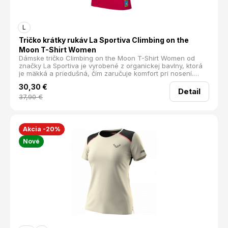
L
Tričko krátky rukáv La Sportiva Climbing on the
Moon T-Shirt Women
Dámske tričko Climbing on the Moon T-Shirt Women od
značky La Sportiva je vyrobené z organickej bavlny, ktorá
je mäkká a priedušná, čím zaručuje komfort pri nosení.
Pohodlný strih s krátkymi rukávmi a okrúhlym výstrihom sa
30,30
€
príjemne prispôsobí postave. Potlač s lezeckým motívom
Detail
dodáva tričku štýlový vzhľad, ktorý podčiarkuje vašu vášeň
37,90
€
pre lezenie. Toto tričko je ideálne na lezenie,
boulderovanie a voľnočasové aktivity. krátky rukáv
organická bavlna veľká potlač na chrbte Materiál: 100%
Organická bavlna Hmotnosť: 130 g
Akcia -20%
Nové