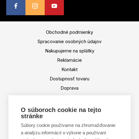
Obchodné podmienky
Spracovanie osobných údajov
Nakupujeme na splátky
Reklamácie
Kontakt
Dostupnosť tovaru
Doprava
Platba
Výmena a vrátenie tovaru
O súboroch cookie na tejto
stránke
Tabuľka veľkostí
Doporučená dĺžka lyží
Súbory cookie používame na zhromažďovanie
a analýzu informácií o výkone a používaní
Vypaľovanie papúč