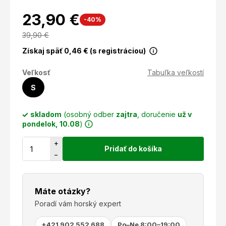
23,90 €
-40%
39,90
€
Získaj späť
0,46
€ (s registráciou)
Veľkosť
Tabuľka veľkostí
S
skladom
(osobný odber
zajtra
, doručenie
už v
pondelok, 10.08
)
+
Pridať do košíka
−
Máte otázky?
Poradí vám horský expert
+421 902 552 688
Po–Ne 8:00–19:00