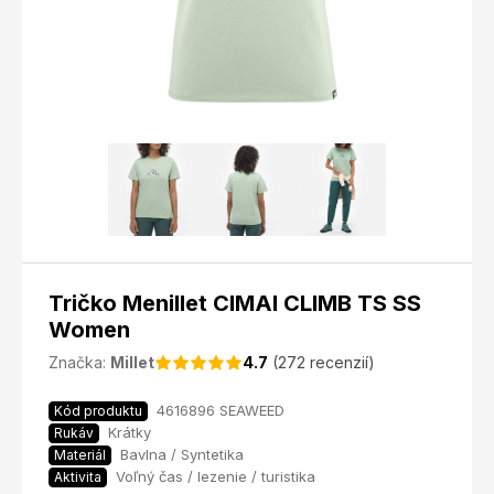
Tričko Menillet CIMAI CLIMB TS SS
Women
Značka:
Millet
4.7
(272 recenzií)
4616896 SEAWEED
Kód produktu
Krátky
Rukáv
Bavlna / Syntetika
Materiál
Voľný čas / lezenie / turistika
Aktivita