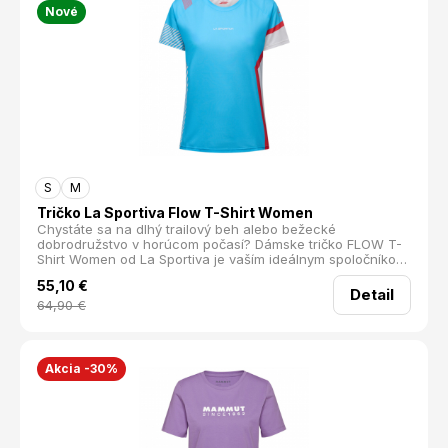
Nové
S
M
Tričko La Sportiva Flow T-Shirt Women
Chystáte sa na dlhý trailový beh alebo bežecké
dobrodružstvo v horúcom počasí? Dámske tričko FLOW T-
Shirt Women od La Sportiva je vaším ideálnym spoločníkom.
Poskytne vám pohodlie, ktoré oceníte aj po hodinách
55,10
€
strávených v pohybe.
Detail
64,90
€
Akcia -30%