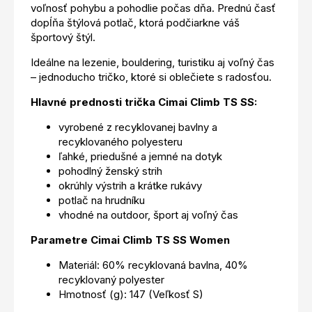
voľnosť pohybu a pohodlie počas dňa. Prednú časť
dopĺňa štýlová potlač, ktorá podčiarkne váš
športový štýl.
Ideálne na lezenie, bouldering, turistiku aj voľný čas
– jednoducho tričko, ktoré si oblečiete s radosťou.
Hlavné prednosti trička Cimai Climb TS SS:
vyrobené z recyklovanej bavlny a
recyklovaného polyesteru
ľahké, priedušné a jemné na dotyk
pohodlný ženský strih
okrúhly výstrih a krátke rukávy
potlač na hrudníku
vhodné na outdoor, šport aj voľný čas
Parametre Cimai Climb TS SS Women
Materiál: 60% recyklovaná bavlna, 40%
recyklovaný polyester
Hmotnosť (g): 147 (Veľkosť S)