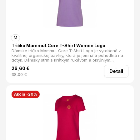
M
Tričko Mammut Core T-Shirt Women Logo
Dámske tričko Mammut Core T-Shirt Logo je vyrobené z
kvalitnej organickej bavlny, ktorá je jemná a pohodlná na
dotyk. Dámsky strih s krátkym rukávom a okrúhlym
výstrihom sa perfektne prispôsobí postave. Čistý dizajn je
26,60
€
doplnený o logo značky na hrudníku, čo podčiarkuje
Detail
jednoduchý, no štýlový vzhľad. Tričko je vhodné na
38,00
€
turistiku, cestovanie, voľný čas alebo každodenné nosenie.
priedušné dámsky strih okrúhly výstrih logo značky na
hrudníku Materiál: 100% Organická bavlna
Akcia -20%