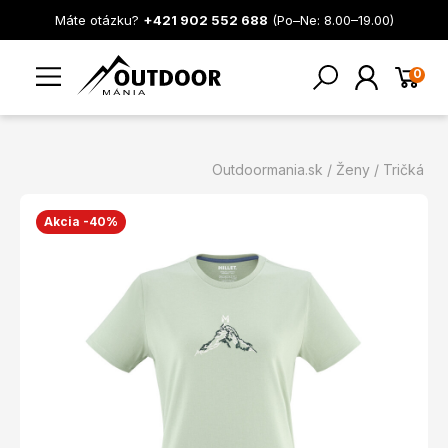
Máte otázku?
+421 902 552 688
(Po–Ne: 8.00–19.00)
0
Outdoormania.sk
Ženy
Tričká
Akcia -40%