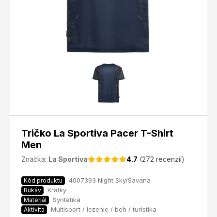
Tričko La Sportiva Pacer T-Shirt
Men
Značka:
La Sportiva
4.7
(272 recenzií)
4007393 Night Sky/Savana
Kód produktu
Krátky
Rukáv
Syntetika
Materiál
Multisport / lezenie / beh / turistika
Aktivita