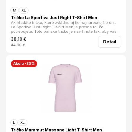
M
XL
Tričko La Sportiva Just Right T-Shirt Men
Ak hľadáte tričko, ktoré zvládne aj tie najnáročnejšie dni,
La Sportiva Just Right T-Shirt Men je presne to, čo
potrebujete. Toto pánske tričko je navrhnuté tak, aby vás
udržalo v chlade, suchu a pohodlí, nech sa deje čokoľvek.
38,10
€
Ideálne na dni plné pohybu, keď sa nezastavíte ani na
Detail
chvíľu.
44,90
€
Akcia -30%
L
XL
Tričko Mammut Massone Light T-Shirt Men