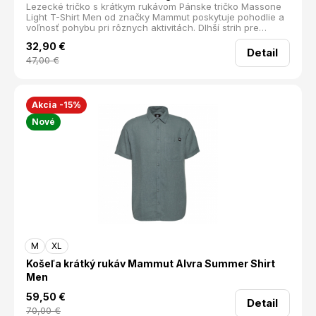
Lezecké tričko s krátkym rukávom Pánske tričko Massone
Light T-Shirt Men od značky Mammut poskytuje pohodlie a
voľnosť pohybu pri rôznych aktivitách. Dlhší strih pre
lezcov Tričko je vyrobené z kombinácie materiálov, ktoré
32,90
€
zabezpečujú priedušnosť, elasticitu a príjemný pocit na
Detail
dotyk. Športový strih s krátkym rukávom skvele sedí, zatiaľ
47,00
€
čo kliny v podpazuší umožňujú maximálnu voľnosť pohybu.
Mierne predĺžený strih je ideálny pri nosení lezeckého
sedáku. Je vhodné na lezenie, bouldering, turistiku aj
každodenné nosenie. Hlavné prednosti trička Massone
Akcia -15%
Light T-Shirt Men: Priedušné Elastické Krátky rukáv
Nové
Predĺžený strih Okrúhly výstrih Kliny v podpazuší Materiál:
Recyklovnaý polyester, Konopí, Lyocell Strihové špecifiká:
Regular Fit Hmotnosť (g): 184
M
XL
Košeľa krátký rukáv Mammut Alvra Summer Shirt
Men
59,50
€
Detail
70,00
€