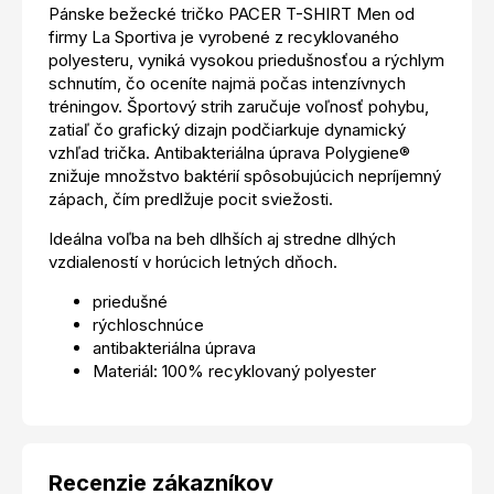
Pánske bežecké tričko PACER T-SHIRT Men od
firmy La Sportiva je vyrobené z recyklovaného
polyesteru, vyniká vysokou priedušnosťou a rýchlym
schnutím, čo oceníte najmä počas intenzívnych
tréningov. Športový strih zaručuje voľnosť pohybu,
zatiaľ čo grafický dizajn podčiarkuje dynamický
vzhľad trička. Antibakteriálna úprava Polygiene®
znižuje množstvo baktérií spôsobujúcich nepríjemný
zápach, čím predlžuje pocit sviežosti.
Ideálna voľba na beh dlhších aj stredne dlhých
vzdialeností v horúcich letných dňoch.
priedušné
rýchloschnúce
antibakteriálna úprava
Materiál: 100% recyklovaný polyester
Recenzie zákazníkov