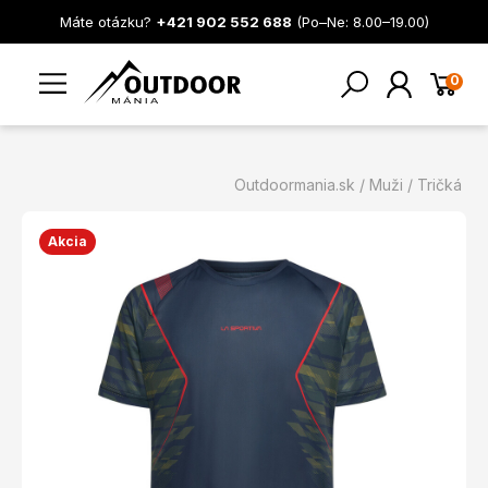
Máte otázku?
+421 902 552 688
(Po–Ne: 8.00–19.00)
0
Outdoormania.sk
Muži
Tričká
Akcia