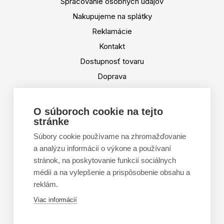
Spracovanie osobných údajov
Nakupujeme na splátky
Reklamácie
Kontakt
Dostupnosť tovaru
Doprava
Platba
Výmena a vrátenie tovaru
O súboroch cookie na tejto
stránke
Tabuľka veľkostí
Doporučená dĺžka lyží
Súbory cookie používame na zhromažďovanie
a analýzu informácií o výkone a používaní
Vypaľovanie papúč
stránok, na poskytovanie funkcií sociálnych
Veľkosti skeletu lyžiarok
médií a na vylepšenie a prispôsobenie obsahu a
Platforma na riešenie sporov online (ODR)
reklám.
Formulár na odstúpenie od zmluvy
Viac informácií