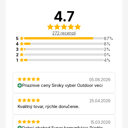
4.7
272 recenzií
5
87%
4
8%
3
2%
2
0%
1
4%
05.06.2026
Priaznive ceny Siroky vyber Outdoor veci
25.04.2026
Kvalitný tovar, rýchle doručenie.
15.03.2026
Dobrý obchod Super komunikácia Rýchle