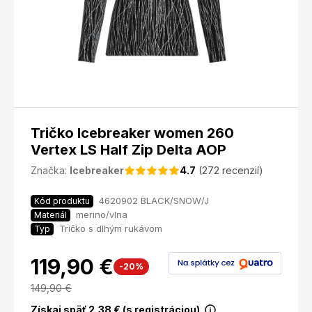
Tričko Icebreaker women 260
Vertex LS Half Zip Delta AOP
Značka:
Icebreaker
4.7
(272 recenzií)
4620902 BLACK/SNOW/J
Kód produktu
merino/vlna
Materiál
Tričko s dlhým rukávom
Typ
119,90 €
-20%
149,90
€
Získaj späť
2,38
€ (s registráciou)