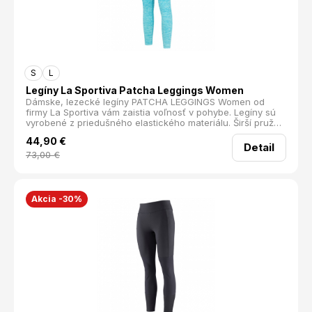
S
L
Legíny La Sportiva Patcha Leggings Women
Dámske, lezecké legíny PATCHA LEGGINGS Women od
firmy La Sportiva vám zaistia voľnosť v pohybe. Legíny sú
vyrobené z priedušného elastického materiálu. Širší pružný
pás skvele sadne. Jednoduchý strih neobmedzuje v
44,90
€
pohybe. Legíny sú ideálne na lezenie, voľný čas alebo
Detail
napríklad na lekciu jogy. recyklovaný materiál priedušné
73,00
€
širší pás Materiál: 90% Recyklovaný polyester, 10% Elastan
Hmotnosť (g): 190
Akcia -30%