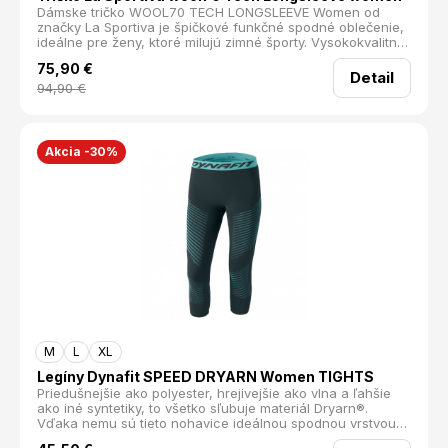
Dámske tričko WOOL70 TECH LONGSLEEVE Women od
značky La Sportiva je špičkové funkčné spodné oblečenie,
ideálne pre ženy, ktoré milujú zimné športy. Vysokokvalitná
Merino vlna v kombinácii s technológiou Knit_Tech PRO™
75,90
€
poskytuje vynikajúcu termoreguláciu. Špeciálna štruktúra
Detail
tkaniny zaisťuje optimálnu cirkuláciu vzduchu a uľahčuje
94,90
€
odvod potu. Antibakteriálna úprava Polygiene® účinne
znižuje množstvo baktérií spôsobujúcich nepríjemný
zápach. Raglánový strih rukávov ponúka maximálne
pohodlie a voľnosť pohybu. Toto tričko je skvelou voľbou
Akcia -30%
pre beh, bežky, skialpinizmus a ďalšie aeróbne aktivity v
chladnom počasí. Merino vlna recyklovaný polyamid
priedušné elastické antibakteriálna úprava voľnosť pohybu
Materiál: 70% Merino vlna, 20% Polypropylen, 10%
Recyklovaný polyamid Hmotnosť: 140 g
M
L
XL
Legíny Dynafit SPEED DRYARN Women TIGHTS
Priedušnejšie ako polyester, hrejivejšie ako vlna a ľahšie
ako iné syntetiky, to všetko sľubuje materiál Dryarn®.
Vďaka nemu sú tieto nohavice ideálnou spodnou vrstvou
na rýchle a intenzívne tréningy a výšľapy, pretože odvádza