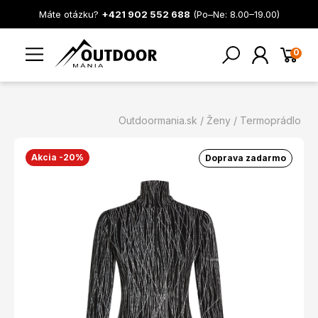
Máte otázku?
+421 902 552 688
(Po–Ne: 8.00–19.00)
0
Outdoormania.sk
Ženy
Termoprádlo
Akcia -20%
Doprava zadarmo