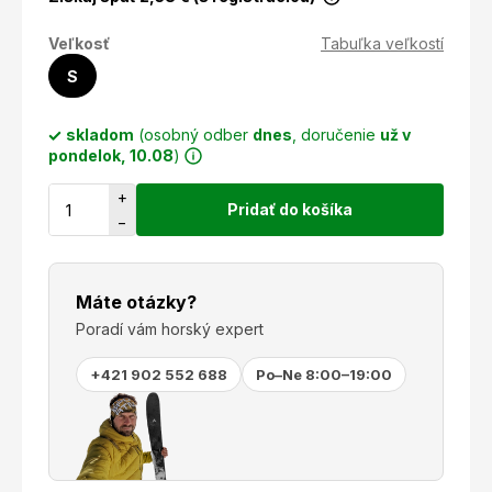
Veľkosť
Tabuľka veľkostí
S
skladom
(osobný odber
dnes
, doručenie
už v
pondelok, 10.08
)
+
Pridať do košíka
−
Máte otázky?
Poradí vám horský expert
+421 902 552 688
Po–Ne 8:00–19:00