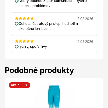
Dobrý obchod Super komunikácia Rýchle
riesenie problémov
13.03.2026
Ochota, ústretový pristup, hodnotím
skutočne len kladne.
12.03.2026
rýchly, spoľahlivý
Podobné produkty
Akcia -38%