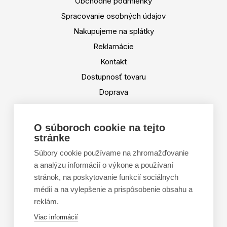
Obchodné podmienky
Spracovanie osobných údajov
Nakupujeme na splátky
Reklamácie
Kontakt
Dostupnosť tovaru
Doprava
Platba
Výmena a vrátenie tovaru
O súboroch cookie na tejto
stránke
Tabuľka veľkostí
Doporučená dĺžka lyží
Súbory cookie používame na zhromažďovanie
a analýzu informácií o výkone a používaní
Vypaľovanie papúč
stránok, na poskytovanie funkcií sociálnych
Veľkosti skeletu lyžiarok
médií a na vylepšenie a prispôsobenie obsahu a
Platforma na riešenie sporov online (ODR)
reklám.
Formulár na odstúpenie od zmluvy
Viac informácií