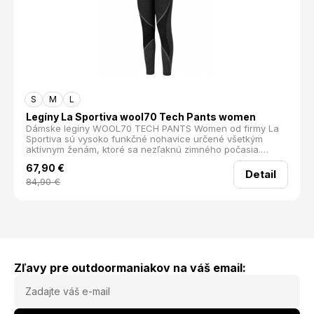
S
M
L
Legíny La Sportiva wool70 Tech Pants women
Dámske legíny WOOL70 TECH PANTS Women od firmy La
Sportiva sú vysoko funkčné nohavice určené všetkým
aktívnym ženám, ktoré sa nezľaknú zimného počasia.
Vysoko kvalitná Merino vlna a konštrukčné technológie
67,90
€
Knit_Tech PRO™ poskytujú dokonalú termoreguláciu.
Detail
Štruktúry tkaniny maximalizujú výmenu vzduchu a uľahčujú
84,90
€
odparovanie potu. Antibakteriálna úprava Polygiene®
obmedzí vznik a rast baktérií spôsobujúcich nepríjemný
zápach. Vďaka tomu zostanú legíny dlhšie svieže. Športový
dámsky strih príjemne sadne. Nohavice sú vhodné na beh,
bežky, skialpy a ďalšie aeróbne aktivity v chladnom počasí.
priedušné elastické antibakteriálna úprava dámsky strih
voľnosť pohybu Materiál: 70% Merino vlna, 20%
Polypropylen, 10% Recyklovaný polyamid
Zľavy pre outdoormaniakov na váš email: