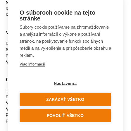
Nakupujeme na splátky
Reklamácie
O súboroch cookie na tejto
Kontakt
stránke
Súbory cookie používame na zhromažďovanie
Všetko o nákupe
a analýzu informácií o výkone a používaní
stránok, na poskytovanie funkcií sociálnych
Dostupnosť tovaru
médií a na vylepšenie a prispôsobenie obsahu a
Spracovanie osobných údajov
reklám.
Platba
Výmena a vrátenie tovaru
Viac informácií
Ostatné
Nastavenia
Tabuľka veľkostí
Doporučená dĺžka lyží
ZAKÁZAŤ VŠETKO
Vypaľovanie papúč
Veľkosti skeletu lyžiarok
Platforma na riešenie sporov online (ODR)
POVOLIŤ VŠETKO
Formulár na odstúpenie od zmluvy