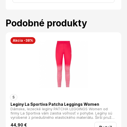
Podobné produkty
Akcia -38%
S
Legíny La Sportiva Patcha Leggings Women
Dámske, lezecké legíny PATCHA LEGGINGS Women od
firmy La Sportiva vám zaistia voľnosť v pohybe. Legíny sú
vyrobené z priedušného elastického materiálu. Širší pružný
pás skvele sadne. Jednoduchý strih neobmedzuje v
44,90
€
pohybe. Ideálne na lezenie, voľný čas alebo napríklad na