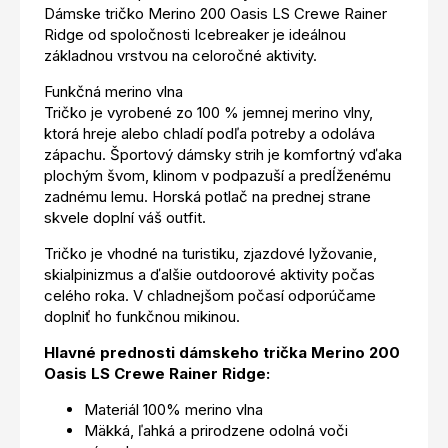
Dámske tričko Merino 200 Oasis LS Crewe Rainer
Ridge od spoločnosti Icebreaker je ideálnou
základnou vrstvou na celoročné aktivity.
Funkčná merino vlna
Tričko je vyrobené zo 100 % jemnej merino vlny,
ktorá hreje alebo chladí podľa potreby a odoláva
zápachu. Športový dámsky strih je komfortný vďaka
plochým švom, klinom v podpazuší a predĺženému
zadnému lemu. Horská potlač na prednej strane
skvele doplní váš outfit.
Tričko je vhodné na turistiku, zjazdové lyžovanie,
skialpinizmus a ďalšie outdoorové aktivity počas
celého roka. V chladnejšom počasí odporúčame
doplniť ho funkčnou mikinou.
Hlavné prednosti dámskeho trička Merino 200
Oasis LS Crewe Rainer Ridge:
Materiál 100% merino vlna
Mäkká, ľahká a prirodzene odolná voči