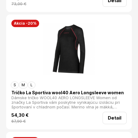
Detail
lekciu jogy. recyklovaný materiál priedušné širší pás
73,00
€
Materiál: 90% Recyklovaný polyester, 10% Elastan
Hmotnosť (g): 190
Akcia -20%
S
M
L
Tričko La Sportiva wool40 Aero Longsleeve women
Dámske tričko WOOL40 AERO LONGSLEEVE Women od
značky La Sportiva vám poskytne vynikajúcu izoláciu pri
športovaní v chladnom počasí. Merino vlna je mäkká,
priedušná a udržuje teplo aj pri vlhkosti. Vďaka technológii
54,30
€
Knit_Tech™ ponúka tkanina optimálnu izoláciu, skvelú
Detail
priedušnosť a neobmedzenú voľnosť pohybu.
67,90
€
Antibakteriálna úprava Polygiene® znižuje tvorbu baktérií,
ktoré spôsobujú zápach. Raglánový strih zaisťuje
maximálne pohodlie a prispôsobenie sa postave. Toto