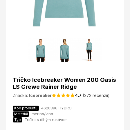
Tričko Icebreaker Women 200 Oasis
LS Crewe Rainer Ridge
Značka:
Icebreaker
4.7
(272 recenzií)
4620896 HYDRO
Kód produktu
merino/vlna
Materiál
Tričko s dlhým rukávom
Typ