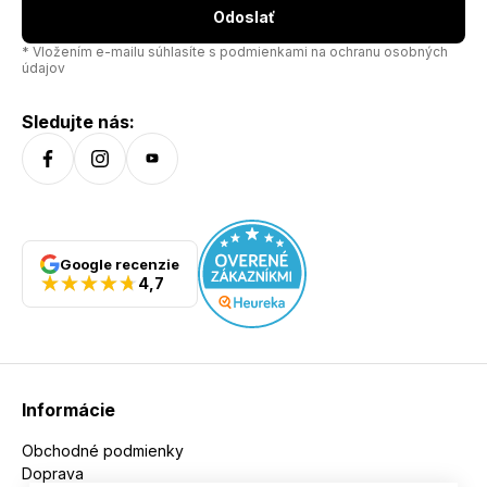
Odoslať
* Vložením e-mailu súhlasíte s
podmienkami na ochranu osobných
údajov
Sledujte nás:
Google recenzie
4,7
Informácie
Obchodné podmienky
Doprava