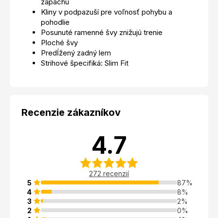
zápachu
Kliny v podpazuší pre voľnosť pohybu a
pohodlie
Posunuté ramenné švy znižujú trenie
Ploché švy
Predĺžený zadný lem
Strihové špecifiká: Slim Fit
Recenzie zákazníkov
4.7
272 recenzií
5
87%
4
8%
3
2%
2
0%