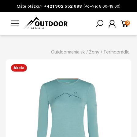
Máte otázku?
+421 902 552 688
(Po–Ne: 8.00–19.00)
0
Outdoormania.sk
Ženy
Termoprádlo
Akcia