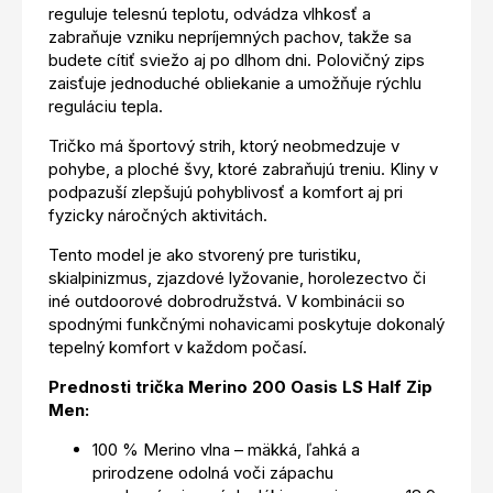
reguluje telesnú teplotu, odvádza vlhkosť a
zabraňuje vzniku nepríjemných pachov, takže sa
budete cítiť sviežo aj po dlhom dni. Polovičný zips
zaisťuje jednoduché obliekanie a umožňuje rýchlu
reguláciu tepla.
Tričko má športový strih, ktorý neobmedzuje v
pohybe, a ploché švy, ktoré zabraňujú treniu. Kliny v
podpazuší zlepšujú pohyblivosť a komfort aj pri
fyzicky náročných aktivitách.
Tento model je ako stvorený pre turistiku,
skialpinizmus, zjazdové lyžovanie, horolezectvo či
iné outdoorové dobrodružstvá. V kombinácii so
spodnými funkčnými nohavicami poskytuje dokonalý
tepelný komfort v každom počasí.
Prednosti trička Merino 200 Oasis LS Half Zip
Men:
100 % Merino vlna – mäkká, ľahká a
prirodzene odolná voči zápachu