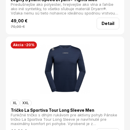
Priedušnejšie ako polyester, hrejivejšie ako vlna a ľahšie
ako iné syntetiky, to všetko sľubuje materiál Dryarn®.
Vďaka nemu sú tieto nohavice ideálnou spodnou vrstvou
na rýchle a intenzívne tréningy a výšľapy, pretože odvádza
49,00
€
vlhkosť, rýchlo schne a udrží optimálnu teplotu tela.
Detail
Maximálne pružný materiál a bezšvová konštrukcia zaručia
70,00
€
že sa stanú druhou kožou ktorú na tele takmer nepocítite.
Navyše antibakteriálna úprava odoláva nepríjemnemu
zápachu. 4-smerný strečový materiál nezapácha ľahké
rýchloschnúce bezšvová konštrukcia reguluje optimálnu
Akcia -20%
telesnú teplotu Dryarn® - Elastan 3 %, Polyamide58 %,
Polypropylen 39 % 115g
XL
XXL
Tričko La Sportiva Tour Long Sleeve Men
Funkčné tričko s dlhým rukávom pre aktívny pohyb Pánske
tričko La Sportiva Tour Long Sleeve je navrhnuté pre
maximálny komfort pri pohybe. Vyrobené je z
recyklovaného polyesteru s elastanom, vďaka čomu je