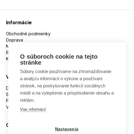
Informácie
Obchodné podmienky
Doprava
Nakupujeme na splátky
Reklamácie
O súboroch cookie na tejto
Kontakt
stránke
Súbory cookie používame na zhromažďovanie
Všetko o nákupe
a analýzu informácií o výkone a používaní
stránok, na poskytovanie funkcií sociálnych
Dostupnosť tovaru
médií a na vylepšenie a prispôsobenie obsahu a
Spracovanie osobných údajov
reklám.
Platba
Výmena a vrátenie tovaru
Viac informácií
Ostatné
Nastavenia