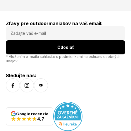
vhodné na beh, skialpy, bežky a ďalšie aeróbne aktivity v
chladnom počasí. recyklovaný polyamid priedušné
elastické antibakteriálna úprava voľnosť pohybu Materiál:
44% Merino vlna, 44% Recyklovaný polyamid, 12%
Polypropylen
Zľavy pre outdoormaniakov na váš email:
Odoslať
* Vložením e-mailu súhlasíte s
podmienkami na ochranu osobných
údajov
Sledujte nás:
Google recenzie
4,7