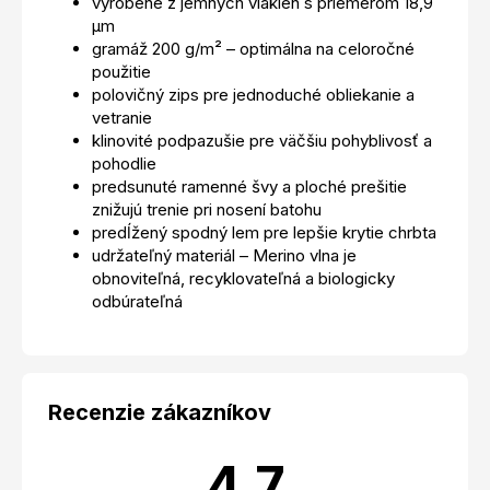
vyrobené z jemných vlákien s priemerom 18,9
µm
gramáž 200 g/m² – optimálna na celoročné
použitie
polovičný zips pre jednoduché obliekanie a
vetranie
klinovité podpazušie pre väčšiu pohyblivosť a
pohodlie
predsunuté ramenné švy a ploché prešitie
znižujú trenie pri nosení batohu
predĺžený spodný lem pre lepšie krytie chrbta
udržateľný materiál – Merino vlna je
obnoviteľná, recyklovateľná a biologicky
odbúrateľná
Recenzie zákazníkov
4.7