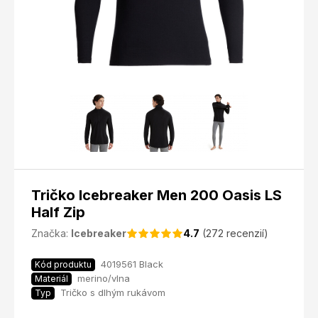
Tričko Icebreaker Men 200 Oasis LS
Half Zip
Značka:
Icebreaker
4.7
(272 recenzií)
4019561 Black
Kód produktu
merino/vlna
Materiál
Tričko s dlhým rukávom
Typ