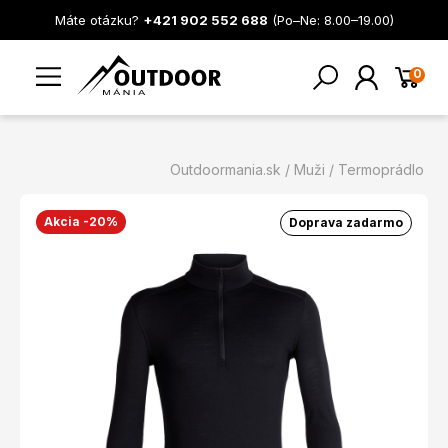
Máte otázku?
+421 902 552 688
(Po–Ne: 8.00–19.00)
0
Outdoormania.sk
Muži
Termoprádlo
Akcia -20%
Doprava zadarmo