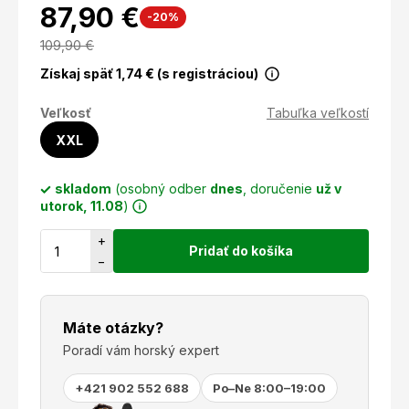
87,90 €
-20%
109,90
€
Získaj späť
1,74
€ (s registráciou)
Veľkosť
Tabuľka veľkostí
XXL
skladom
(osobný odber
dnes
, doručenie
už v
utorok, 11.08
)
+
Pridať do košíka
−
Máte otázky?
Poradí vám horský expert
+421 902 552 688
Po–Ne 8:00–19:00