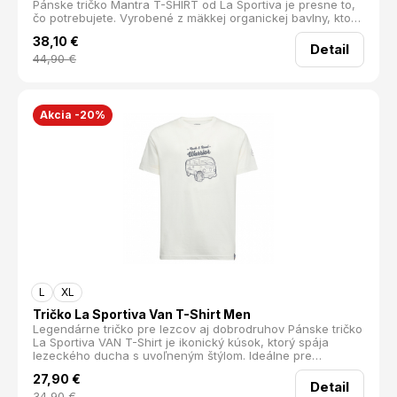
Pánske tričko Mantra T-SHIRT od La Sportiva je presne to,
čo potrebujete. Vyrobené z mäkkej organickej bavlny, ktorá
je nielen priedušná, ale aj príjemná na dotyk, vám poskytne
38,10
€
komfort počas celého dňa.
Detail
44,90
€
Akcia -20%
L
XL
Tričko La Sportiva Van T-Shirt Men
Legendárne tričko pre lezcov aj dobrodruhov Pánske tričko
La Sportiva VAN T-Shirt je ikonický kúsok, ktorý spája
lezeckého ducha s uvoľneným štýlom. Ideálne pre
všetkých, ktorí majú radi hory, pohyb a slobodu. Prírodný
27,90
€
komfort a štýl Vyrobené zo 100 % organickej bavlny, tričko
Detail
je mäkké, priedušné a príjemné na nosenie počas celého
34,90
€