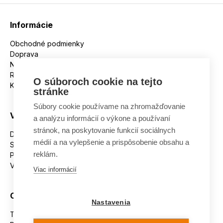
Informácie
Obchodné podmienky
Doprava
Nakupujeme na splátky
Reklamácie
O súboroch cookie na tejto
Kontakt
stránke
Súbory cookie používame na zhromažďovanie
Všetko o nákupe
a analýzu informácií o výkone a používaní
stránok, na poskytovanie funkcií sociálnych
Dostupnosť tovaru
médií a na vylepšenie a prispôsobenie obsahu a
Spracovanie osobných údajov
reklám.
Platba
Výmena a vrátenie tovaru
Viac informácií
Ostatné
Nastavenia
Tabuľka veľkostí