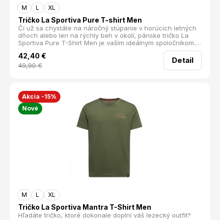
M
L
XL
Tričko La Sportiva Pure T-shirt Men
Či už sa chystáte na náročný stúpanie v horúcich letných
dňoch alebo len na rýchly beh v okolí, pánske tričko La
Sportiva Pure T-Shirt Men je vaším ideálnym spoločníkom.
Minimalistický dizajn a funkčné vlastnosti robia z tohto
42,40
€
trička základný prvok šatníka každého trailového bežca.
Detail
49,90
€
Akcia -15%
Nové
M
L
XL
Tričko La Sportiva Mantra T-Shirt Men
Hľadáte tričko, ktoré dokonale doplní váš lezecký outfit?