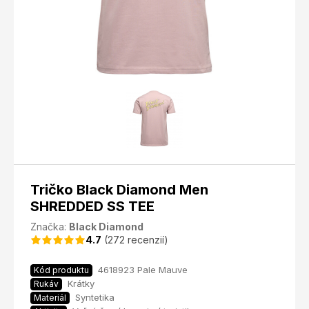
Tričko Black Diamond Men
SHREDDED SS TEE
Značka:
Black Diamond
4.7
(272 recenzií)
4618923 Pale Mauve
Kód produktu
Krátky
Rukáv
Syntetika
Materiál