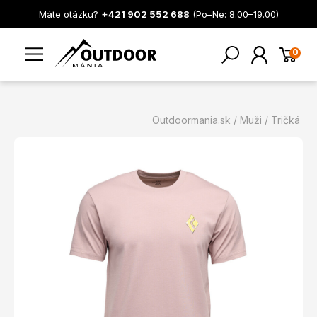
Máte otázku?
+421 902 552 688
(Po–Ne: 8.00–19.00)
0
Outdoormania.sk
Muži
Tričká