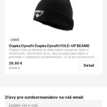
UNI58
Čiapka Dynafit Čiapka Dynafit FOLD-UP BEANIE
Čiapka Fold-up Beanie je dokonalým spojením štýlu a
funkčnosti, navrhnutá na to, aby poskytovala teplo a
pohodlie v chladných podmienkach, či už pri horolezectve,
lyžovaní alebo pri každodennom nosení. Farebné 3D logo
29,60
€
jej dodáva moderný a dynamický vzhľad. Čiapka je
Detail
vyrobená z kvalitných materiálov s dvojitou konštrukciou,
37,00
€
ktorá ponúka optimálnu tepelnú izoláciu. Integrovaná
podšívka zabezpečuje vynikajúcu reguláciu vlhkosti, čím
udržuje vašu hlavu suchú a v pohodlí aj počas náročných
aktivít.
Zľavy pre outdoormaniakov na váš email: