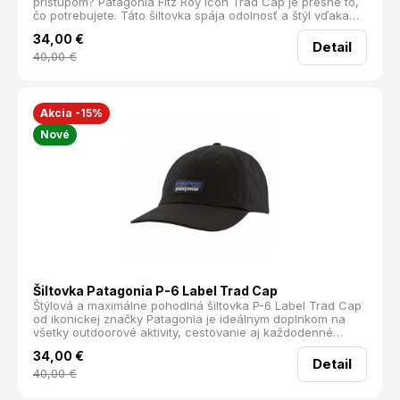
prístupom? Patagonia Fitz Roy Icon Trad Cap je presne to,
čo potrebujete. Táto šiltovka spája odolnosť a štýl vďaka
svojmu bio bavlnenému plátnu, z ktorého je vyrobená
34,00
€
korunka aj šilt. Navyše, šilt má jadro z recyklovaných
Detail
rybárskych sietí NetPlus®, čím prispieva k ochrane našich
40,00
€
oceánov.
Akcia -15%
Nové
Šiltovka Patagonia P-6 Label Trad Cap
Štýlová a maximálne pohodlná šiltovka P-6 Label Trad Cap
od ikonickej značky Patagonia je ideálnym doplnkom na
všetky outdoorové aktivity, cestovanie aj každodenné
nosenie do mesta. Tento model vsádza na nestarnúci
34,00
€
šesťpanelový dizajn s nízkym profilom, ktorý skvele sedí na
Detail
hlave a ponúka uvoľnený, ležérny vzhľad. Na prednej
40,00
€
strane ju zdobí tradičné, minimalistické textilné logo
Patagonia.