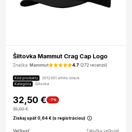
Šiltovka Mammut Crag Cap Logo
Značka:
Mammut
4.7
(272 recenzií)
3012361 white-black
Kód produktu
Šiltovka
Kategória
32,50 €
-7%
35,00
€
Získaj späť
0,64
€ (s registráciou)
Veľkosť
Tabuľka veľkostí