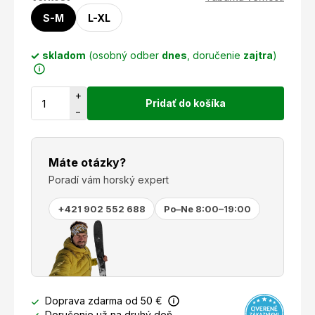
S-M
L-XL
skladom
(osobný odber
dnes
, doručenie
zajtra
)
+
Pridať do košíka
−
Máte otázky?
Poradí vám horský expert
+421 902 552 688
Po–Ne 8:00–19:00
Doprava zdarma od 50 €
Doručenie už na druhý deň