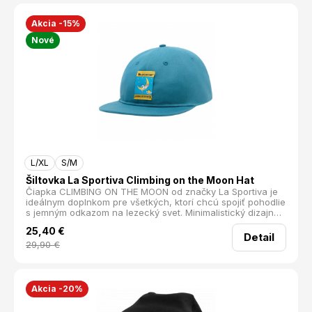
Akcia -15%
Nové
L/XL
S/M
Šiltovka La Sportiva Climbing on the Moon Hat
Čiapka CLIMBING ON THE MOON od značky La Sportiva je
ideálnym doplnkom pre všetkých, ktorí chcú spojiť pohodlie
s jemným odkazom na lezecký svet. Minimalistický dizajn
dopĺňa nášivka na prednej strane, ktorá podčiarkne váš
25,40
€
štýl.
Detail
29,90
€
Akcia -20%