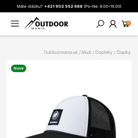
Máte otázku?
+421 902 552 688
(Po–Ne: 8.00–19.00)
0
Outdoormania.sk
Muži
Doplnky
Čiapky
Nové