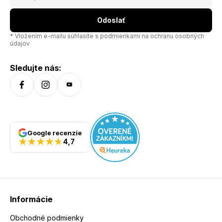
Odoslať
* Vložením e-mailu súhlasíte s
podmienkami na ochranu osobných
údajov
Sledujte nás:
Google recenzie
4,7
Informácie
Obchodné podmienky