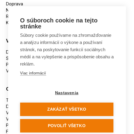
Doprava
Nakupujeme na splátky
Reklamácie
O súboroch cookie na tejto
Kontakt
stránke
Súbory cookie používame na zhromažďovanie
Všetko o nákupe
a analýzu informácií o výkone a používaní
stránok, na poskytovanie funkcií sociálnych
Dostupnosť tovaru
médií a na vylepšenie a prispôsobenie obsahu a
Spracovanie osobných údajov
reklám.
Platba
Výmena a vrátenie tovaru
Viac informácií
Ostatné
Nastavenia
Tabuľka veľkostí
Doporučená dĺžka lyží
ZAKÁZAŤ VŠETKO
Vypaľovanie papúč
Veľkosti skeletu lyžiarok
Platforma na riešenie sporov online (ODR)
POVOLIŤ VŠETKO
Formulár na odstúpenie od zmluvy