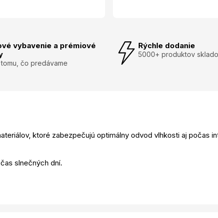
ové vybavenie a prémiové
Rýchle dodanie
y
5000+ produktov sklad
 tomu, čo predávame
ateriálov, ktoré zabezpečujú optimálny odvod vlhkosti aj počas i
očas slnečných dní.