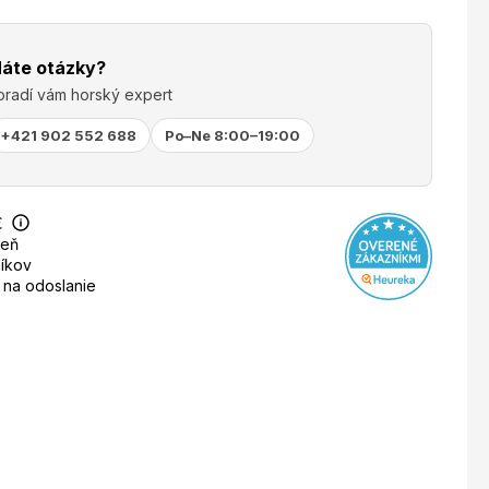
áte otázky?
oradí vám horský expert
+421 902 552 688
Po–Ne 8:00–19:00
€
deň
íkov
 na odoslanie