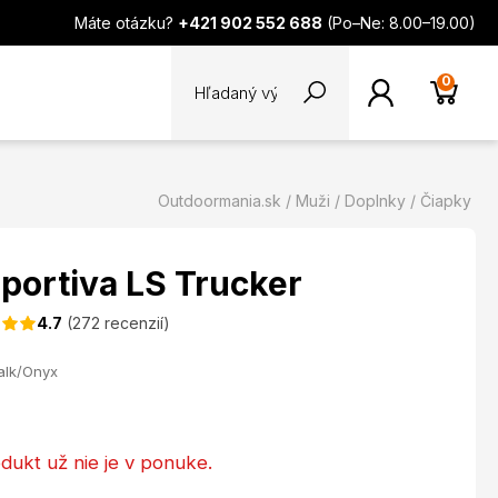
Máte otázku?
+421 902 552 688
(Po–Ne: 8.00–19.00)
0
Outdoormania.sk
Muži
Doplnky
Čiapky
Sportiva LS Trucker
4.7
(272 recenzií)
alk/Onyx
dukt už nie je v ponuke.