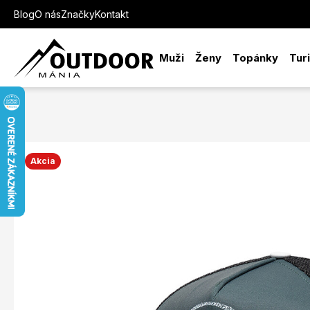
Blog
O nás
Značky
Kontakt
Muži
Ženy
Topánky
Tur
Akcia