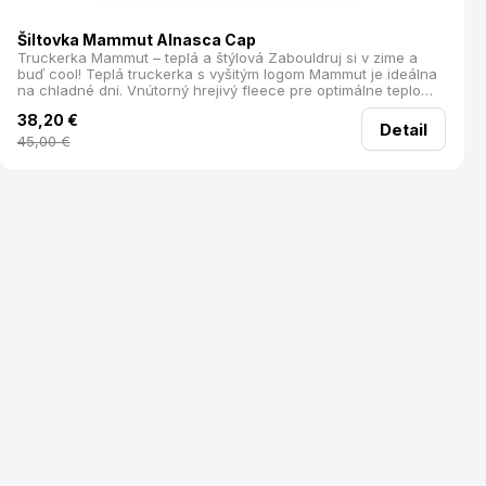
Šiltovka Mammut Alnasca Cap
Truckerka Mammut – teplá a štýlová Zabouldruj si v zime a
buď cool! Teplá truckerka s vyšitým logom Mammut je ideálna
na chladné dni. Vnútorný hrejivý fleece pre optimálne teplo
Regulácia veľkosti v zadnej časti Vyšívané logo Mammut
38,20
€
Materiál: 100% Bavlna; 50% Polyester, 50% vlna Hmotnosť (g):
Detail
95
45,00
€