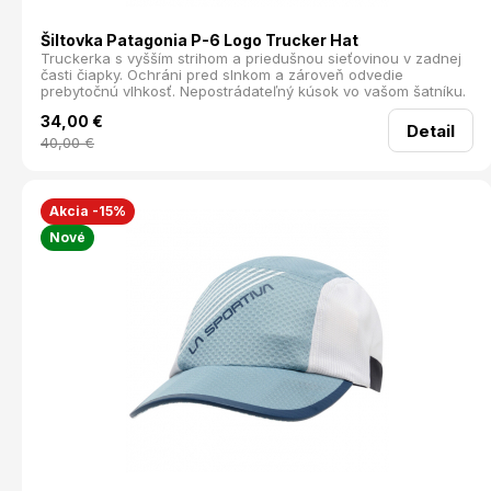
Šiltovka Patagonia P-6 Logo Trucker Hat
Truckerka s vyšším strihom a priedušnou sieťovinou v zadnej
časti čiapky. Ochráni pred slnkom a zároveň odvedie
prebytočnú vlhkosť. Nepostrádateľný kúsok vo vašom šatníku.
34,00
€
Detail
40,00
€
Akcia -15%
Nové