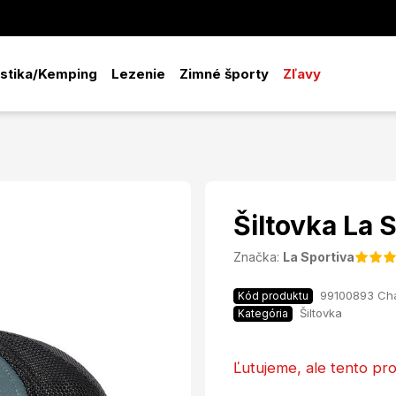
istika/Kemping
Lezenie
Zimné športy
Zľavy
Šiltovka La 
Značka:
La Sportiva
99100893 Ch
Kód produktu
Šiltovka
Kategória
Ľutujeme, ale tento pro