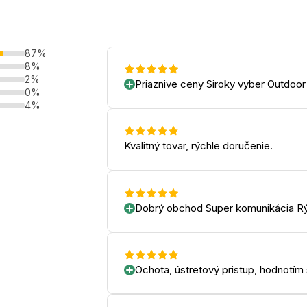
87%
8%
2%
Priaznive ceny Siroky vyber Outdoor
0%
4%
Kvalitný tovar, rýchle doručenie.
Dobrý obchod Super komunikácia Rý
Ochota, ústretový pristup, hodnotím