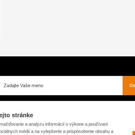
Od
ejto stránke
ažďovanie a analýzu informácií o výkone a používaní
ovaru
Tabuľka veľkostí
sociálnych médií a na vylepšenie a prispôsobenie obsahu a