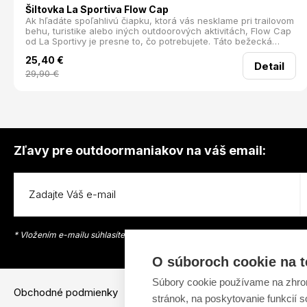
Šiltovka La Sportiva Flow Cap
Ak hľadáte spoľahlivú čiapku, ktorá vás nesklame pri trailovom
behu, turistike alebo iných outdoorových aktivitách, Flow Cap
od La Sportivy je presne to, čo potrebujete. Táto bežecká
šiltovka kombinuje ľahkosť, rýchle schnutie a priedušnosť, aby
25,40
€
ste vždy mali pocit sviežosti a pohodlia.
Detail
29,90
€
Zľavy pre outdoormaniakov na váš email:
* Vložením e-mailu súhlasíte s
podmienkami na ochranu osobných údajov
O súboroch cookie na t
Súbory cookie používame na zhrom
Obchodné podmienky
Dostupnosť t
stránok, na poskytovanie funkcií 