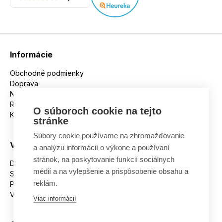
Informácie
Obchodné podmienky
Doprava
Nakupujeme na splátky
Reklamácie
O súboroch cookie na tejto
Kontakt
stránke
Súbory cookie používame na zhromažďovanie
Všetko o nákupe
a analýzu informácií o výkone a používaní
stránok, na poskytovanie funkcií sociálnych
Dostupnosť tovaru
médií a na vylepšenie a prispôsobenie obsahu a
Spracovanie osobných údajov
reklám.
Platba
Výmena a vrátenie tovaru
Viac informácií