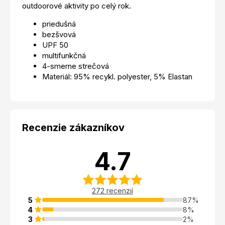
outdoorové aktivity po celý rok.
priedušná
bezšvová
UPF 50
multifunkčná
4-smerne strečová
Materiál: 95% recykl. polyester, 5% Elastan
Recenzie zákazníkov
4.7
272 recenzií
5
87%
4
8%
3
2%