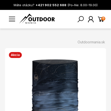
Máte otázku?
+421 902 552 688
(Po–Ne: 8.00–19.00)
0
Outdoormania.sk
Akcia