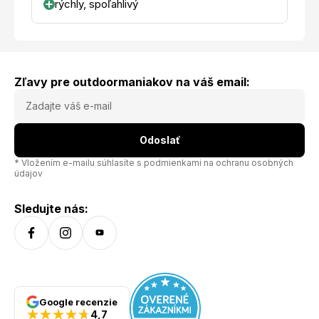
rýchly, spoľahlivý
Zľavy pre outdoormaniakov na váš email:
Odoslať
* Vložením e-mailu súhlasíte s
podmienkami na ochranu osobných
údajov
Sledujte nás:
Google recenzie
4,7