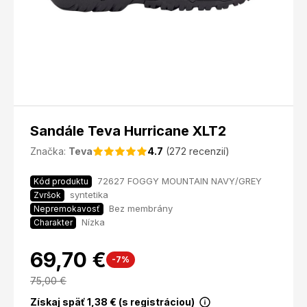
Sandále Teva Hurricane XLT2
Značka:
Teva
4.7
(272 recenzií)
72627 FOGGY MOUNTAIN NAVY/GREY
Kód produktu
syntetika
Zvršok
Bez membrány
Nepremokavosť
Nízka
Charakter
69,70 €
-7%
75,00
€
Získaj späť
1,38
€ (s registráciou)