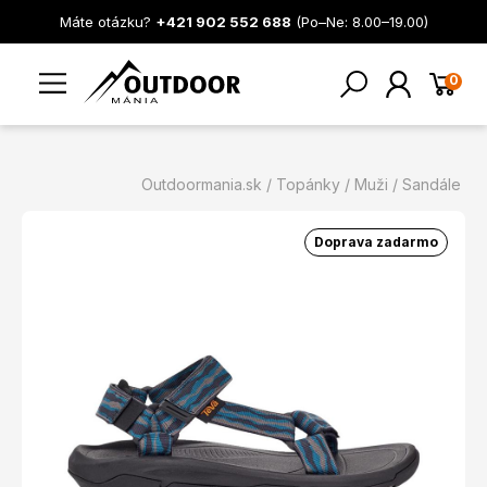
Máte otázku?
+421 902 552 688
(Po–Ne: 8.00–19.00)
0
Outdoormania.sk
Topánky
Muži
Sandále
Doprava zadarmo