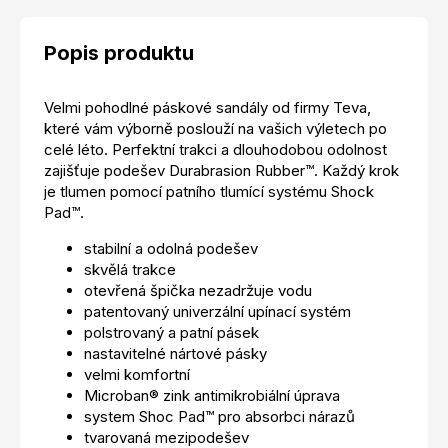
Popis produktu
Velmi pohodlné páskové sandály od firmy Teva,
které vám výborně poslouží na vašich výletech po
celé léto. Perfektní trakci a dlouhodobou odolnost
zajišťuje podešev Durabrasion Rubber™. Každý krok
je tlumen pomocí patního tlumící systému Shock
Pad™.
stabilní a odolná podešev
skvělá trakce
otevřená špička nezadržuje vodu
patentovaný univerzální upínací systém
polstrovaný a patní pásek
nastavitelné nártové pásky
velmi komfortní
Microban® zink antimikrobiální úprava
system Shoc Pad™ pro absorbci nárazů
tvarovaná mezipodešev