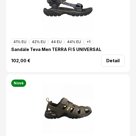
41½ EU
42½ EU
44 EU
44½ EU
+1
Sandále Teva Men TERRA FI 5 UNIVERSAL
Detail
102,00
€
Nové