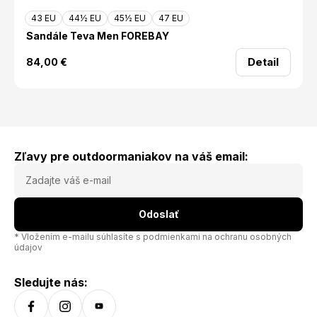
43 EU
44½ EU
45½ EU
47 EU
Sandále Teva Men FOREBAY
Detail
84,00
€
Zľavy pre outdoormaniakov na váš email:
Odoslať
* Vložením e-mailu súhlasíte s
podmienkami na ochranu osobných
údajov
Sledujte nás: