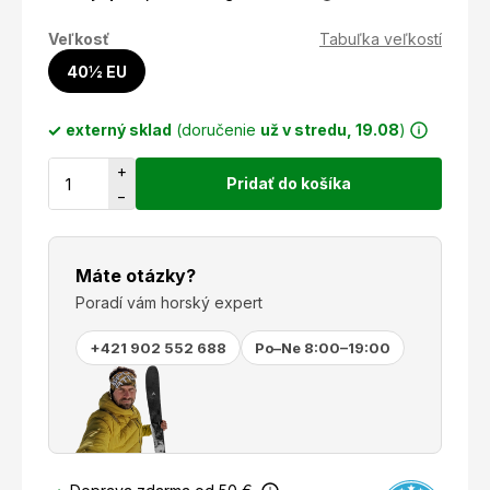
Veľkosť
Tabuľka veľkostí
40½ EU
externý sklad
(doručenie
už v stredu, 19.08
)
+
Pridať do košíka
−
Máte otázky?
Poradí vám horský expert
+421 902 552 688
Po–Ne 8:00–19:00