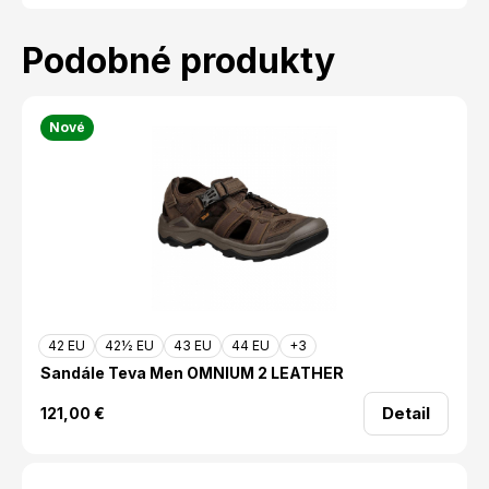
Podobné produkty
Nové
42 EU
42½ EU
43 EU
44 EU
+3
Sandále Teva Men OMNIUM 2 LEATHER
Detail
121,00
€