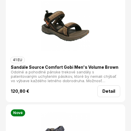
41 EU
Sandále Source Comfort Gobi Men's Volume Brown
Odolné a pohodlné pánske trekové sandály s
patentovaným uchytením pásikov, ktoré by nemali chýbať
vo výbave každého letného dobrodruha. Možnosť
uchytenia každého pásika zvyšuje prispôsobiteľnosť
sandálov na rôzne typy chodidla a vypolstrované vnútorné
Detail
120,80
€
časi pásikov prispievajú k maximálnemu komfortu. Oproti
svojim bratrancom -klasické modely Gobi- sú ľahšie a
disponujú mäkšou došľapovou časťou. patent X-Strap® -
unikátne ukotvenie 3 pásikov v 6 bodoch do medzipodošvy
polstrované rýchloschnúce vnútorné časti pásikov
Nové
trojvrstvová profilovaná podrážka odolné, trvácne a
zároveň maximálne pohodlné