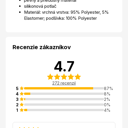
pevný a priedušný materiál
silikonová potlač
Materiál: vrchná vrstva: 95% Polyester, 5%
Elastomer; podšívka: 100% Polyester
Recenzie zákazníkov
4.7
272 recenzií
5
87%
4
8%
3
2%
2
0%
1
4%