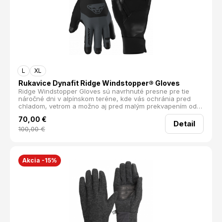
prechodné obdobia vyrobené v súlade so zásadami
udržateľnosti
L
XL
Rukavice Dynafit Ridge Windstopper® Gloves
Ridge Windstopper Gloves sú navrhnuté presne pre tie
náročné dni v alpínskom teréne, kde vás ochránia pred
chladom, vetrom a možno aj pred malým prekvapením od
počasia. Z mojej skúsenosti ako horského sprievodcu, nič
70,00
€
nepokazí deň rýchlejšie ako zamrznuté prsty – tieto
Detail
rukavice to vyriešia s úsmevom.
100,00
€
Akcia -15%