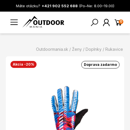
Máte otázku?
+421 902 552 688
(Po–Ne: 8.00–19.00)
0
Outdoormania.sk
Ženy
Doplnky
Rukavice
Akcia -20%
Doprava zadarmo