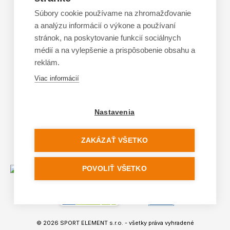
Doporučená dĺžka lyží
Súbory cookie používame na zhromažďovanie
a analýzu informácií o výkone a používaní
Vypaľovanie papúč
stránok, na poskytovanie funkcií sociálnych
Veľkosti skeletu lyžiarok
médií a na vylepšenie a prispôsobenie obsahu a
Platforma na riešenie sporov online (ODR)
reklám.
Formulár na odstúpenie od zmluvy
Viac informácií
Nastavenia
ZAKÁZAŤ VŠETKO
POVOLIŤ VŠETKO
© 2026
SPORT ELEMENT s.r.o.
- všetky práva vyhradené