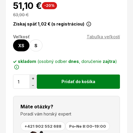
51,10 €
-20%
63,90
€
Získaj späť
1,02
€ (s registráciou)
Veľkosť
Tabuľka veľkostí
XS
S
skladom
(osobný odber
dnes
, doručenie
zajtra
)
+
Pridať do košíka
−
Máte otázky?
Poradí vám horský expert
+421 902 552 688
Po–Ne 8:00–19:00