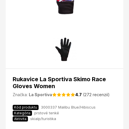
Rukavice La Sportiva Skimo Race
Gloves Women
Značka:
La Sportiva
4.7
(272 recenzií)
3000337 Malibu Blue/Hibiscus
Kód produktu
prstové tenké
Kategória
skialp/turistika
Aktivita