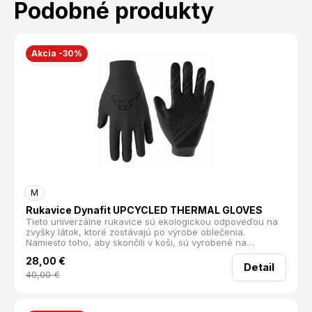
Podobné produkty
Akcia -30%
M
Rukavice Dynafit UPCYCLED THERMAL GLOVES
Tieto univerzálne rukavice sú ekologickou odpoveďou na
zvyšky látok, ktoré zostávajú po výrobe oblečenia.
Namiesto toho, aby skončili v koši, sú vyrobené na
vysokovýkonné rukavice, čím získavajú druhý život.
28,00
€
Materiál Polartec Power Stretch dobre prilieha k rukám,
Detail
udržiava vás v teple a rýchlo a spoľahlivo odvádza vlhkosť.
40,00
€
Silikónový grip na dlani poskytuje pevný úchop. Izolácia
Odvádzanie vlhkosti Uchopová zóna Strečový materiál
Hmotnosť: 50 g