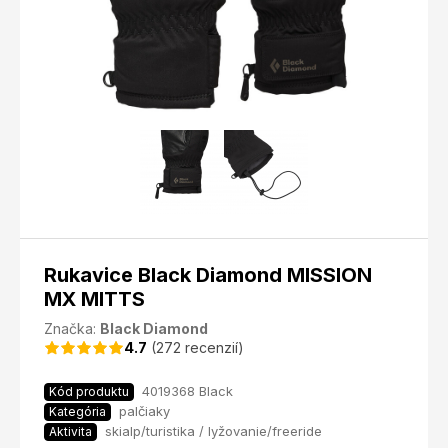
Rukavice Black Diamond MISSION
MX MITTS
Značka:
Black Diamond
4.7
(272 recenzií)
4019368 Black
Kód produktu
palčiaky
Kategória
skialp/turistika / lyžovanie/freeride
Aktivita