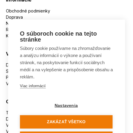
Obchodné podmienky
Doprava
Nakupujeme na splátky
Reklamácie
O súboroch cookie na tejto
Kontakt
stránke
Súbory cookie používame na zhromažďovanie
Všetko o nákupe
a analýzu informácií o výkone a používaní
stránok, na poskytovanie funkcií sociálnych
Dostupnosť tovaru
médií a na vylepšenie a prispôsobenie obsahu a
Spracovanie osobných údajov
reklám.
Platba
Výmena a vrátenie tovaru
Viac informácií
Ostatné
Nastavenia
Tabuľka veľkostí
Doporučená dĺžka lyží
ZAKÁZAŤ VŠETKO
Vypaľovanie papúč
Veľkosti skeletu lyžiarok