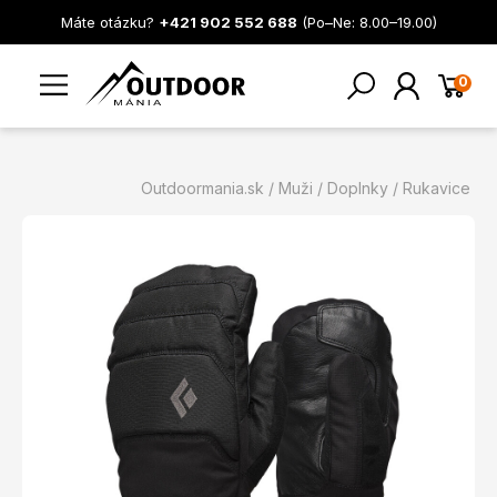
Máte otázku?
+421 902 552 688
(Po–Ne: 8.00–19.00)
0
Outdoormania.sk
Muži
Doplnky
Rukavice