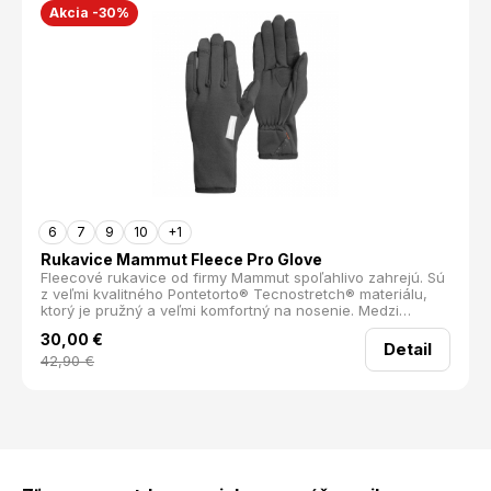
Akcia -30%
6
7
9
10
+1
Rukavice Mammut Fleece Pro Glove
Fleecové rukavice od firmy Mammut spoľahlivo zahrejú. Sú
z veľmi kvalitného Pontetorto® Tecnostretch® materiálu,
ktorý je pružný a veľmi komfortný na nosenie. Medzi
palcom a ukazovákom sú zosilnené syntetickou kožou,
30,00
€
ktorá chráni proti oderu, keď používate trekové palice.
Detail
ľahké a hrejivé kvalitný fleece rýchlo schnú môžete ich
42,90
€
použiť ako vnútorné rukavice pod prevliekacie dajú sa
zopnúť k sebe kompatibilné s displejom Materiál:
Pontetorto® Tecnostretch®: 93% Polyester, 7% Elastan
Rozsah veľkostí: 5-12 Hmotnosť (g): 43