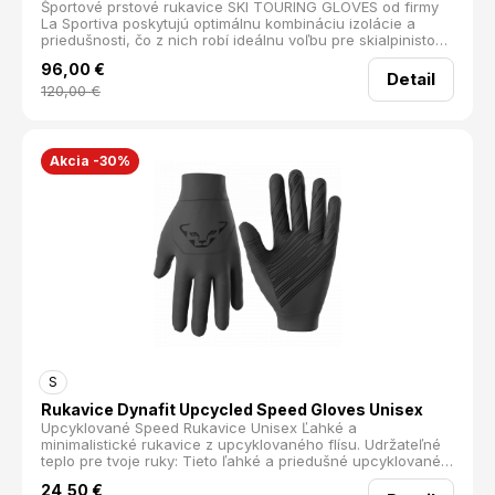
Športové prstové rukavice SKI TOURING GLOVES od firmy
La Sportiva poskytujú optimálnu kombináciu izolácie a
priedušnosti, čo z nich robí ideálnu voľbu pre skialpinistov
a nadšencov outdoorových aktivít v zimných podmienkach.
96,00
€
Sú vybavené syntetickou izoláciou Primaloft Gold, ktorá
Detail
spoľahlivo hreje aj pri navlhnutí, čím zabezpečuje
120,00
€
maximálny tepelný komfort. Pre lepšiu odolnosť a istý
úchop je dlaň rukavíc vyrobená z kvalitnej kozej kože.
Manžeta na zápästie so suchým zipsom umožňuje
jednoduché obliekanie. priedušné syntetická izolácia dlaň
Akcia -30%
z odolnej kože predpruženie na zápästie manžeta so
suchým zipsom dobrý úchop Hmotnosť: 142 g
S
Rukavice Dynafit Upcycled Speed Gloves Unisex
Upcyklované Speed Rukavice Unisex Ľahké a
minimalistické rukavice z upcyklovaného flísu. Udržateľné
teplo pre tvoje ruky: Tieto ľahké a priedušné upcyklované
Speed rukavice sú univerzálnym parťákom na rýchle
24,50
€
výstupy do hôr – či už ide o trailový beh, horskú turistiku,