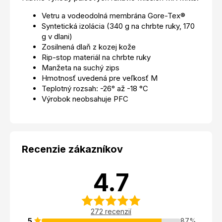
Vetru a vodeodolná membrána Gore-Tex®
Syntetická izolácia (340 g na chrbte ruky, 170
g v dlani)
Zosilnená dlaň z kozej kože
Rip-stop materiál na chrbte ruky
Manžeta na suchý zips
Hmotnosť uvedená pre veľkosť M
Teplotný rozsah: -26° až -18 °C
Výrobok neobsahuje PFC
Recenzie zákazníkov
4.7
272 recenzií
5
87%