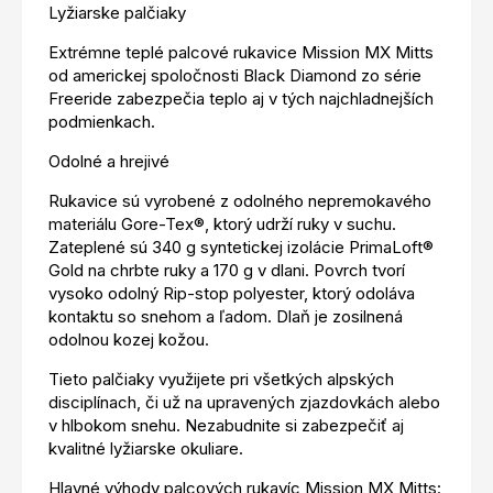
Lyžiarske palčiaky
Extrémne teplé palcové rukavice Mission MX Mitts
od americkej spoločnosti Black Diamond zo série
Freeride zabezpečia teplo aj v tých najchladnejších
podmienkach.
Odolné a hrejivé
Rukavice sú vyrobené z odolného nepremokavého
materiálu Gore-Tex®, ktorý udrží ruky v suchu.
Zateplené sú 340 g syntetickej izolácie PrimaLoft®
Gold na chrbte ruky a 170 g v dlani. Povrch tvorí
vysoko odolný Rip-stop polyester, ktorý odoláva
kontaktu so snehom a ľadom. Dlaň je zosilnená
odolnou kozej kožou.
Tieto palčiaky využijete pri všetkých alpských
disciplínach, či už na upravených zjazdovkách alebo
v hlbokom snehu. Nezabudnite si zabezpečiť aj
kvalitné lyžiarske okuliare.
Hlavné výhody palcových rukavíc Mission MX Mitts: