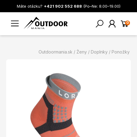
Máte otázku?
+421 902 552 688
(Po–Ne: 8.00–19.00)
0
Outdoormania.sk
Ženy
Doplnky
Ponožky