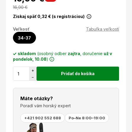
16,90
€
Získaj späť
0,32
€ (s registráciou)
Veľkosť
Tabuľka veľkostí
34-37
skladom
(osobný odber
zajtra
, doručenie
už v
pondelok, 10.08
)
+
Pridať do košíka
−
Máte otázky?
Poradí vám horský expert
+421 902 552 688
Po–Ne 8:00–19:00