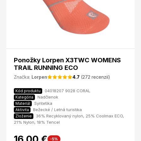
Ponožky Lorpen X3TWC WOMENS
TRAIL RUNNING ECO
Značka:
Lorpen
4.7
(272 recenzií)
04018207 9028 CORAL
Kód produktu
Nadčlenok
Kategória
Syntetika
Materiál
Bežecké / Letná turistika
Aktivita
36% Recyklovaný nylon, 25% Coolmax ECO,
Zloženie
21% Nylon, 18% Tencel
16,00 €
-5%