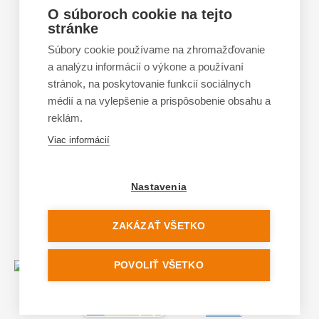
Výmena a vrátenie tovaru
O súboroch cookie na tejto
stránke
Tabuľka veľkostí
Doporučená dĺžka lyží
Súbory cookie používame na zhromažďovanie
a analýzu informácií o výkone a používaní
Vypaľovanie papúč
stránok, na poskytovanie funkcií sociálnych
Veľkosti skeletu lyžiarok
médií a na vylepšenie a prispôsobenie obsahu a
Platforma na riešenie sporov online (ODR)
reklám.
Formulár na odstúpenie od zmluvy
Viac informácií
Nastavenia
ZAKÁZAŤ VŠETKO
POVOLIŤ VŠETKO