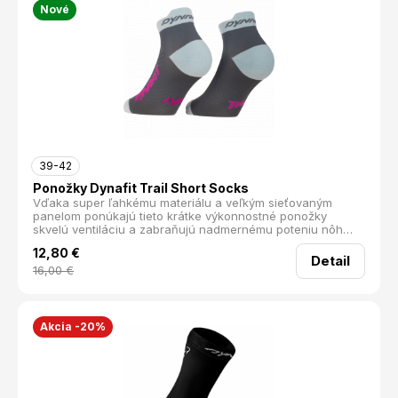
Nové
39-42
Ponožky Dynafit Trail Short Socks
Vďaka super ľahkému materiálu a veľkým sieťovaným
panelom ponúkajú tieto krátke výkonnostné ponožky
skvelú ventiláciu a zabraňujú nadmernému poteniu nôh
počas horúcich letných dní alebo pri intenzívnych
12,80
€
tréningoch. Sú ideálnou voľbou pre športovcov, ktorí
Detail
vyžadujú maximálnu priedušnosť a spoľahlivý komfort pri
16,00
€
každom kroku.
Akcia -20%