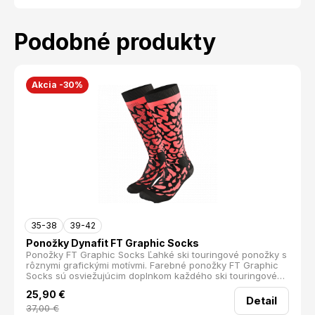
Podobné produkty
Akcia -30%
35-38
39-42
Ponožky Dynafit FT Graphic Socks
Ponožky FT Graphic Socks Ľahké ski touringové ponožky s
rôznymi grafickými motívmi. Farebné ponožky FT Graphic
Socks sú osviežujúcim doplnkom každého ski touringového
outfitu. Ponožky sú dostupné v niekoľkých farebných
25,90
€
variantoch a s rôznymi potlačami, ktoré je možné
Detail
kombinovať s kolekciou Dynafit Free Touring. Pre optimálnu
37,00
€