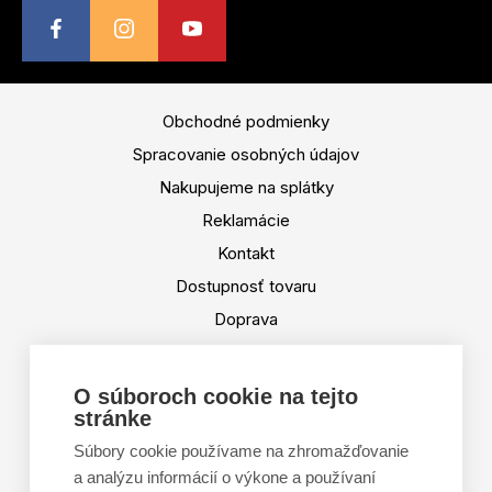
Obchodné podmienky
Spracovanie osobných údajov
Nakupujeme na splátky
Reklamácie
Kontakt
Dostupnosť tovaru
Doprava
Platba
Výmena a vrátenie tovaru
O súboroch cookie na tejto
stránke
Tabuľka veľkostí
Doporučená dĺžka lyží
Súbory cookie používame na zhromažďovanie
a analýzu informácií o výkone a používaní
Vypaľovanie papúč