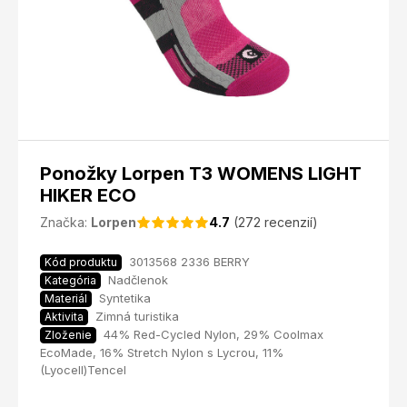
Ponožky Lorpen T3 WOMENS LIGHT
HIKER ECO
Značka:
Lorpen
4.7
(272 recenzií)
3013568 2336 BERRY
Kód produktu
Nadčlenok
Kategória
Syntetika
Materiál
Zimná turistika
Aktivita
44% Red-Cycled Nylon, 29% Coolmax
Zloženie
EcoMade, 16% Stretch Nylon s Lycrou, 11%
(Lyocell)Tencel