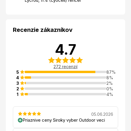
Lycrou, 11% (Lyocell)Tencel
Recenzie zákazníkov
4.7
272 recenzií
5
87%
4
8%
3
2%
2
0%
1
4%
05.06.2026
Priaznive ceny Siroky vyber Outdoor veci