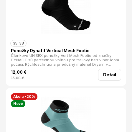
35-38
Ponožky Dynafit Vertical Mesh Footie
Členkové UNISEX ponožky Vert Mesh Footie od značky
DYNAFIT sú perfektnou voľbou pre trailový beh v horúcom
počasí. Rýchloschnúci a priedušný materiál Dryarn v
spojitosti s bezšvovým strihom zabezpečí maximálny
12,00
€
komfort a ochranu proti pľuzgierom.
Detail
15,00
€
Akcia -20%
Nové