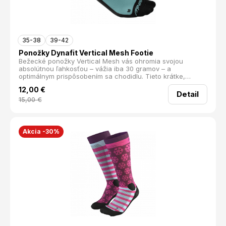
35-38
39-42
Ponožky Dynafit Vertical Mesh Footie
Bežecké ponožky Vertical Mesh vás ohromia svojou
absolútnou ľahkosťou – vážia iba 30 gramov – a
optimálnym prispôsobením sa chodidlu. Tieto krátke,
strečové ponožky siahajú tesne nad členkovú kosť a vďaka
12,00
€
svojmu bezšvovému dizajnu poskytujú výnimočný komfort
Detail
pri nosení.
15,00
€
Akcia -30%