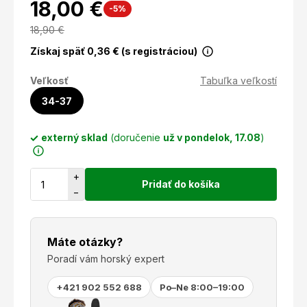
18,00 €
-5%
18,90
€
Získaj späť
0,36
€ (s registráciou)
Veľkosť
Tabuľka veľkostí
34-37
externý sklad
(doručenie
už v pondelok, 17.08
)
+
Pridať do košíka
−
Máte otázky?
Poradí vám horský expert
+421 902 552 688
Po–Ne 8:00–19:00