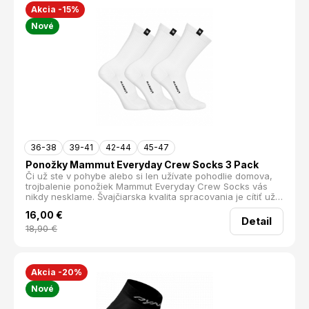
Akcia -15%
Nové
36-38
39-41
42-44
45-47
Ponožky Mammut Everyday Crew Socks 3 Pack
Či už ste v pohybe alebo si len užívate pohodlie domova,
trojbalenie ponožiek Mammut Everyday Crew Socks vás
nikdy nesklame. Švajčiarska kvalita spracovania je cítiť už
pri prvom nasadení. Ponožky sú vyrobené z bavlnenej
16,00
€
zmesi, ktorá je príjemne mäkká a ľahká na dotyk.
Detail
18,90
€
Akcia -20%
Nové