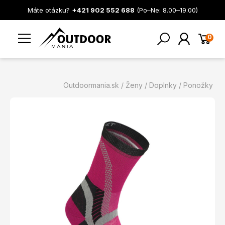
Máte otázku?
+421 902 552 688
(Po–Ne: 8.00–19.00)
0
Outdoormania.sk
Ženy
Doplnky
Ponožky