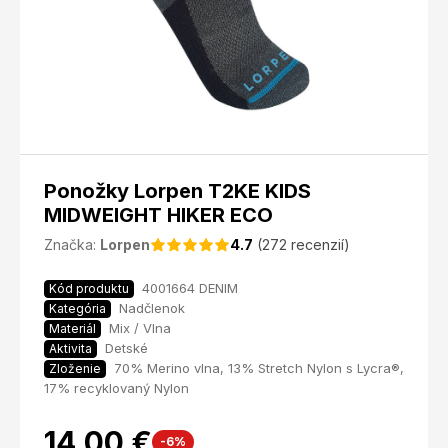
Ponožky Lorpen T2KE KIDS
MIDWEIGHT HIKER ECO
Značka:
Lorpen
4.7
(272 recenzií)
4001664 DENIM
Kód produktu
Nadčlenok
Kategória
Mix / Vlna
Materiál
Detské
Aktivita
70% Merino vlna, 13% Stretch Nylon s Lycra®,
Zloženie
17% recyklovaný Nylon
14,00 €
-6%