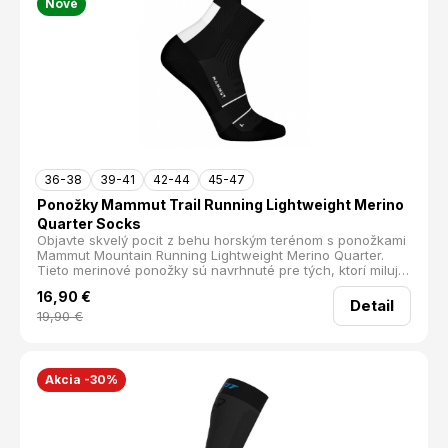
Nové
36-38
39-41
42-44
45-47
Ponožky Mammut Trail Running Lightweight Merino
Quarter Socks
Objavte skvelý pocit z behu horským terénom s ponožkami
Mammut Mountain Running Lightweight Merino Quarter.
Tieto merinové ponožky sú navrhnuté pre tých, ktorí milujú
pohyb v prírode a potrebujú spoľahlivé vybavenie.
16,90
€
Detail
19,90
€
Akcia -30%