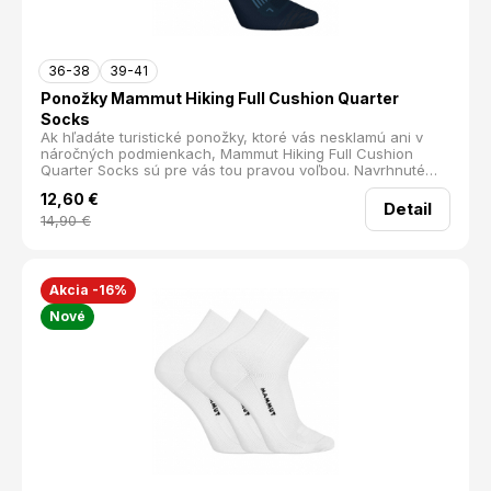
36-38
39-41
Ponožky Mammut Hiking Full Cushion Quarter
Socks
Ak hľadáte turistické ponožky, ktoré vás nesklamú ani v
náročných podmienkach, Mammut Hiking Full Cushion
Quarter Socks sú pre vás tou pravou voľbou. Navrhnuté
pre ľahkú aj vysokohorskú turistiku, tieto ponožky vás
12,60
€
podržia i na ferratách.
Detail
14,90
€
Akcia -16%
Nové