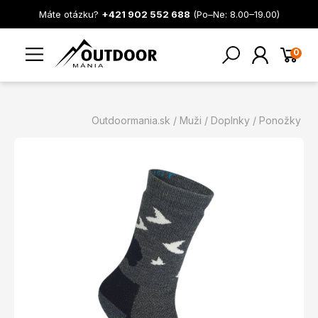
Máte otázku?
+421 902 552 688
(Po–Ne: 8.00–19.00)
0
Outdoormania.sk
Muži
Doplnky
Ponožky