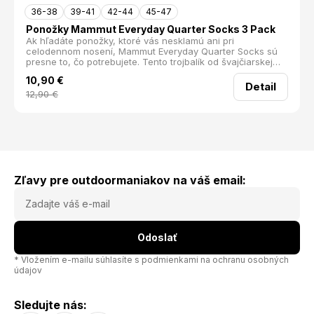
36-38
39-41
42-44
45-47
Ponožky Mammut Everyday Quarter Socks 3 Pack
Ak hľadáte ponožky, ktoré vás nesklamú ani pri
celodennom nosení, Mammut Everyday Quarter Socks sú
presne to, čo potrebujete. Tento trojbalík od švajčiarskej
značky Mammut je stvorený pre každodenné využitie — či
10,90
€
už ste v práci, doma, alebo na prechádzke.
Detail
12,90
€
Zľavy pre outdoormaniakov na váš email:
Odoslať
* Vložením e-mailu súhlasíte s
podmienkami na ochranu osobných
údajov
Sledujte nás: