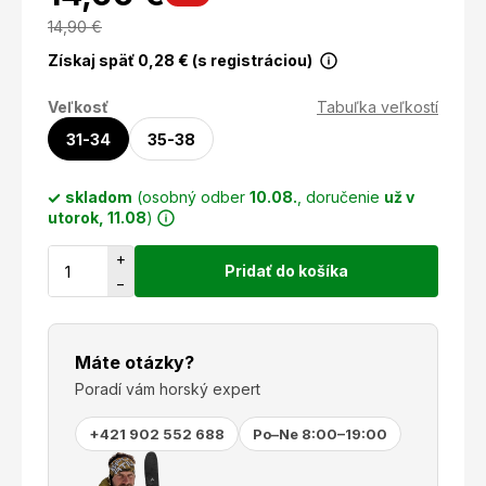
14,90
€
Získaj späť
0,28
€ (s registráciou)
Veľkosť
Tabuľka veľkostí
31-34
35-38
skladom
(osobný odber
10.08.
, doručenie
už v
utorok, 11.08
)
+
Pridať do košíka
−
Máte otázky?
Poradí vám horský expert
+421 902 552 688
Po–Ne 8:00–19:00