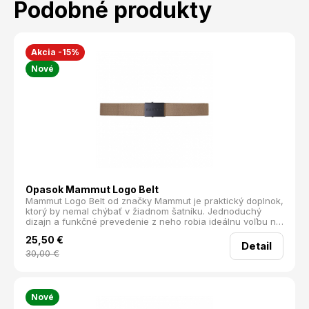
Podobné produkty
Akcia -15%
Nové
Opasok Mammut Logo Belt
Mammut Logo Belt od značky Mammut je praktický doplnok,
ktorý by nemal chýbať v žiadnom šatníku. Jednoduchý
dizajn a funkčné prevedenie z neho robia ideálnu voľbu na
outdoor aj každodenné nosenie.
25,50
€
Detail
30,00
€
Nové