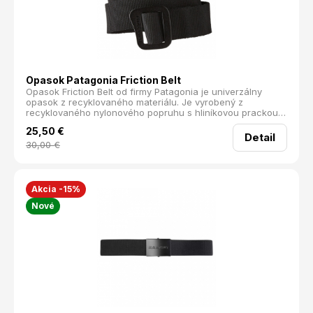
Opasok Patagonia Friction Belt
Opasok Friction Belt od firmy Patagonia je univerzálny
opasok z recyklovaného materiálu. Je vyrobený z
recyklovaného nylonového popruhu s hliníkovou prackou,
ktorá má antikoróznu úpravu.
25,50
€
Detail
30,00
€
Akcia -15%
Nové