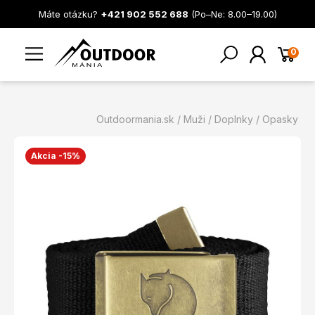
Máte otázku?
+421 902 552 688
(Po–Ne: 8.00–19.00)
0
Outdoormania.sk
Muži
Doplnky
Opasky
Akcia -15%