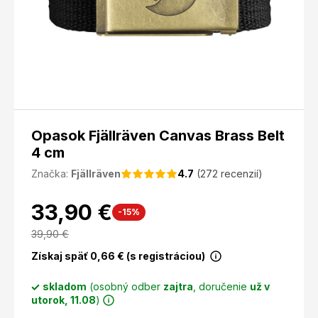
Opasok Fjällräven Canvas Brass Belt
4 cm
Značka:
Fjällräven
4.7
(272 recenzií)
33,90 €
-15%
39,90
€
Získaj späť
0,66
€ (s registráciou)
skladom
(osobný odber
zajtra
, doručenie
už v
utorok, 11.08
)