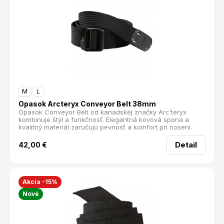
M
L
Opasok Arcteryx Conveyor Belt 38mm
Opasok Conveyor Belt od kanadskej značky Arc’teryx
kombinuje štýl a funkčnosť. Elegantná kovová spona a
kvalitný materiál zaručujú pevnosť a komfort pri nosení.
Detail
42,00
€
Akcia -15%
Nové