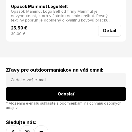
Opasok Mammut Logo Belt
Opasok Mammut Logo Belt od firmy Mammut je
nevyhnutnosť, ktorá v šatníku nesmie chýbať. Pevný
textilný popruh je doplnený o kvalitnú kovovú pracku.
Opasok má univerzálnu veľkosť a jednoducho sa zapína.
25,50
€
Detail
30,00
€
Zľavy pre outdoormaniakov na váš email:
Odoslať
* Vložením e-mailu súhlasíte s
podmienkami na ochranu osobných
údajov
Sledujte nás: