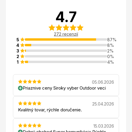
4.7
272 recenzií
5
87%
4
8%
3
2%
2
0%
1
4%
05.06.2026
Priaznive ceny Siroky vyber Outdoor veci
25.04.2026
Kvalitný tovar, rýchle doručenie.
15.03.2026
Dobrý obchod Super komunikácia Rýchle