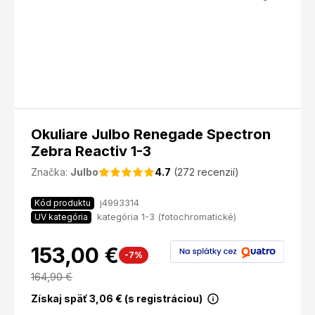
Okuliare Julbo Renegade Spectron
Zebra Reactiv 1-3
Značka:
Julbo
4.7
(272 recenzií)
j4993314
Kód produktu
kategória 1-3 (fotochromatické)
UV kategória
153,00 €
-7%
164,90
€
Získaj späť
3,06
€ (s registráciou)