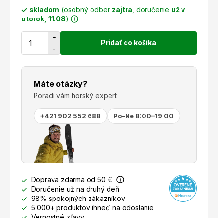
skladom
(osobný odber
zajtra
, doručenie
už v
utorok, 11.08
)
+
Pridať do košíka
−
Máte otázky?
Poradí vám horský expert
+421 902 552 688
Po–Ne 8:00–19:00
Doprava zdarma od 50 €
Doručenie už na druhý deň
98% spokojných zákazníkov
5 000+ produktov ihneď na odoslanie
Vernostné zľavy