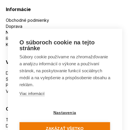
Informácie
Obchodné podmienky
Doprava
Nakupujeme na splátky
Reklamácie
O súboroch cookie na tejto
Kontakt
stránke
Súbory cookie používame na zhromažďovanie
Všetko o nákupe
a analýzu informácií o výkone a používaní
stránok, na poskytovanie funkcií sociálnych
Dostupnosť tovaru
médií a na vylepšenie a prispôsobenie obsahu a
Spracovanie osobných údajov
reklám.
Platba
Výmena a vrátenie tovaru
Viac informácií
Ostatné
Nastavenia
Tabuľka veľkostí
Doporučená dĺžka lyží
ZAKÁZAŤ VŠETKO