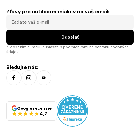
oblasť očí a boli kompatibilné s prilbami. Odvetrávanie
minimalizuje zahmlievanie šošoviek počas intenzívnych
aktivít. REACTIV 0-3 High Contrast Plne vetraný rám
Zľavy pre outdoormaniakov na váš email:
Panoramatický výhľad Trojcestne nastaviteľné - Flex3
Nastaviteľný 3D nos Rám kompatibilný s väčšinou prilieb UV
filter 0 - 3
Odoslať
* Vložením e-mailu súhlasíte s
podmienkami na ochranu osobných
údajov
Sledujte nás:
Google recenzie
4,7