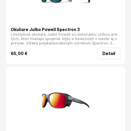
Okuliare Julbo Powell Spectron 3
Lifestylové okuliare Julbo Powell sú dokonalou voľbou pre
tých, ktorí hľadajú spojenie štýlu a funkčnosti v meste aj v
prírode. Vďaka polykarbonátovým zorníkom Spectron 3
ponúkajú vysokú odolnosť a spoľahlivú ochranu pred
slnečným žiarením, pričom sú ideálne na všetky
Detail
65,00
€
voľnočasové aktivity. Technológia RX Ready umožňuje
osadenie dioptrických šošoviek, takže si ich môžete
individuálne prispôsobiť v optike. S modelom Julbo Powell
získate nielen komfort a bezpečnosť, ale aj nadčasový
dizajn, ktorý sa hodí do každého prostredia. zorník
Spectron 3 - priepustnosť svetla až 13 % RX Ready - rámik
je kompatibilný s dioptrickou šošovkou Hmotnosť: 25 g