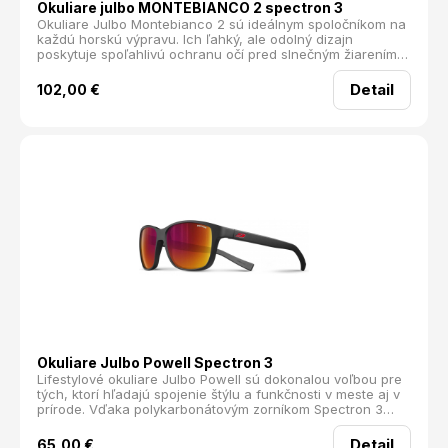
Okuliare julbo MONTEBIANCO 2 spectron 3
Okuliare Julbo Montebianco 2 sú ideálnym spoločníkom na
každú horskú výpravu. Ich ľahký, ale odolný dizajn
poskytuje spoľahlivú ochranu očí pred slnečným žiarením,
či už sa vydáte na vysokohorskú túru, ferraty alebo
ľadovec. Vybavené bočnými krytmi efektívne chránia zrak
Detail
102,00
€
aj v extrémnych podmienkach. Kvalitné polykarbonátové
šošovky sú mimoriadne odolné voči nárazom a
poškriabaniu, pričom filtrujú škodlivé UV žiarenie. Pružný
nosník sa prispôsobí tvaru tváre a absorbuje otrasy pri
pohybe v náročnom teréne. Stranice majú hladkú
povrchovú úpravu, ktorá zabraňuje zachytávaniu vlasov a
zaisťuje maximálne pohodlie. polykarbonátové sklá nosník
s pružnou vložkou stranice s hladkou úpravou súčasťou
okuliarov je silikónový popruh Hmotnosť: 28 g
Okuliare Julbo Powell Spectron 3
Lifestylové okuliare Julbo Powell sú dokonalou voľbou pre
tých, ktorí hľadajú spojenie štýlu a funkčnosti v meste aj v
prírode. Vďaka polykarbonátovým zorníkom Spectron 3
ponúkajú vysokú odolnosť a spoľahlivú ochranu pred
slnečným žiarením, pričom sú ideálne na všetky
Detail
65,00
€