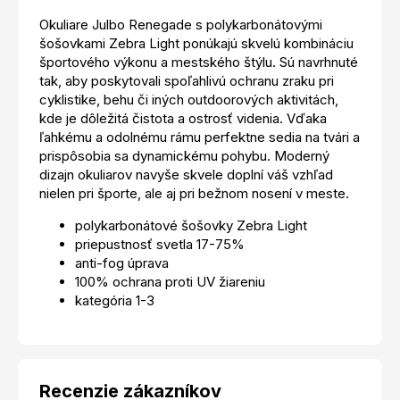
Okuliare Julbo Renegade s polykarbonátovými
šošovkami Zebra Light ponúkajú skvelú kombináciu
športového výkonu a mestského štýlu. Sú navrhnuté
tak, aby poskytovali spoľahlivú ochranu zraku pri
cyklistike, behu či iných outdoorových aktivitách,
kde je dôležitá čistota a ostrosť videnia. Vďaka
ľahkému a odolnému rámu perfektne sedia na tvári a
prispôsobia sa dynamickému pohybu. Moderný
dizajn okuliarov navyše skvele doplní váš vzhľad
nielen pri športe, ale aj pri bežnom nosení v meste.
polykarbonátové šošovky Zebra Light
priepustnosť svetla 17-75%
anti-fog úprava
100% ochrana proti UV žiareniu
kategória 1-3
Recenzie zákazníkov