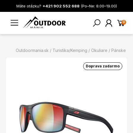
Máte otázku?
+421 902 552 688
(Po–Ne: 8.00–19.00)
0
Outdoormania.sk
Turistika/Kemping
Okuliare
Pánske
Doprava zadarmo