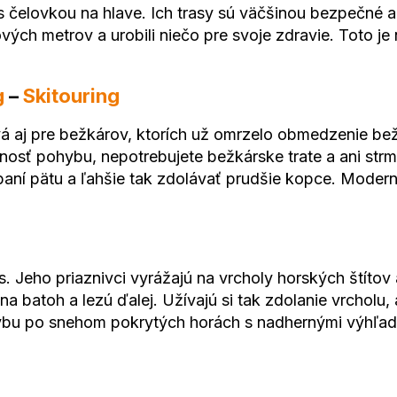
čelovkou na hlave. Ich trasy sú väčšinou bezpečné a 
h metrov a urobili niečo pre svoje zdravie. Toto je na
g
–
Skitouring
vá aj pre bežkárov, ktorích už omrzelo obmedzenie bež
nosť pohybu, nepotrebujete bežkárske trate a ani strm
úpaní pätu a ľahšie tak zdolávať prudšie kopce. Modern
. Jeho priaznivci vyrážajú na vrcholy horských štítov
na batoh a lezú ďalej. Užívajú si tak zdolanie vrcholu
ybu po snehom pokrytých horách s nadhernými výhľad