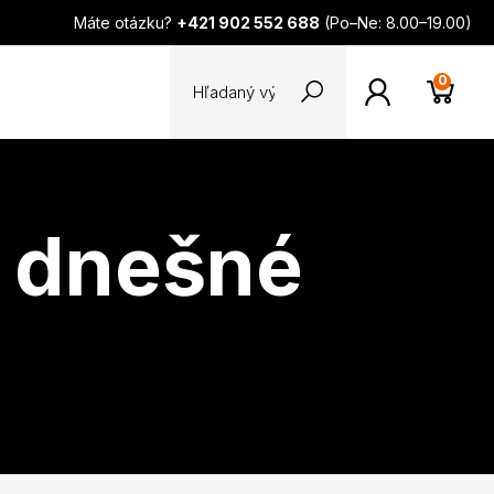
Máte otázku?
+421 902 552 688
(Po–Ne: 8.00–19.00)
0
o dnešné