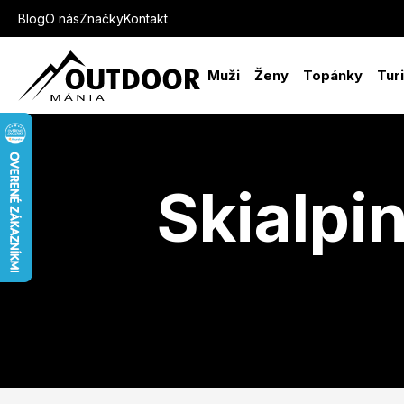
Blog
O nás
Značky
Kontakt
Muži
Ženy
Topánky
Tur
Skialpi