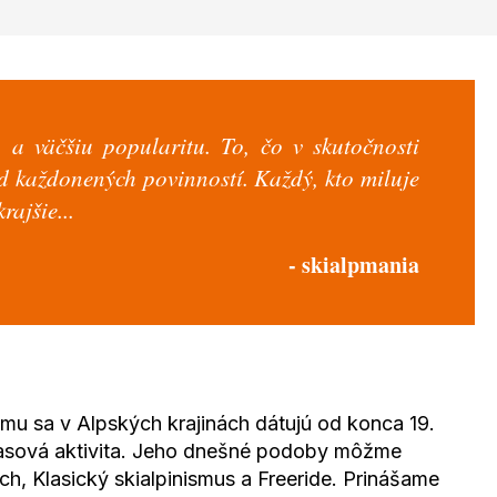
 a väčšiu popularitu. To, čo v skutočnosti
od každonených povinností. Každý, kto miluje
rajšie...
- skialpmania
zmu sa v Alpských krajinách dátujú od konca 19.
o časová aktivita. Jeho dnešné podoby môžme
och, Klasický skialpinismus a Freeride. Prinášame