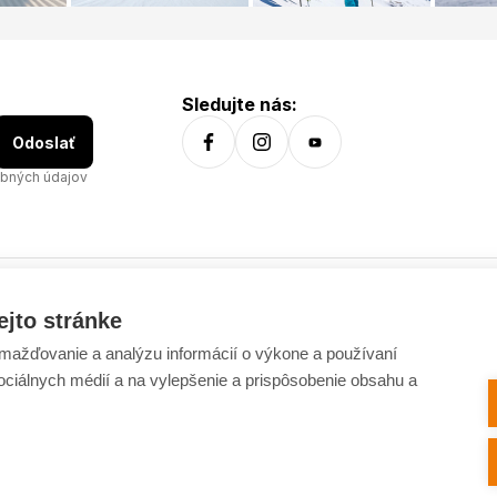
Sledujte nás:
Odoslať
bných údajov
ejto stránke
Všetko o nákupe
ažďovanie a analýzu informácií o výkone a používaní
Dostupnosť tovaru
sociálnych médií a na vylepšenie a prispôsobenie obsahu a
Spracovanie osobných údajov
Platba
Výmena a vrátenie tovaru