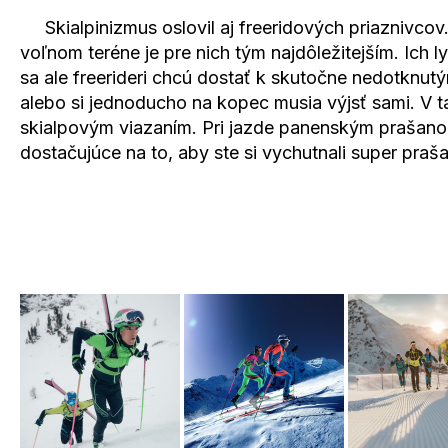
Skialpinizmus oslovil aj freeridových priaznivcov
voľnom teréne je pre nich tým najdôležitejším. Ich
sa ale freerideri chcú dostať k skutočne nedotknut
alebo si jednoducho na kopec musia výjsť sami. V t
skialpovým viazaním. Pri jazde panenským prašanom 
dostačujúce na to, aby ste si vychutnali super pr