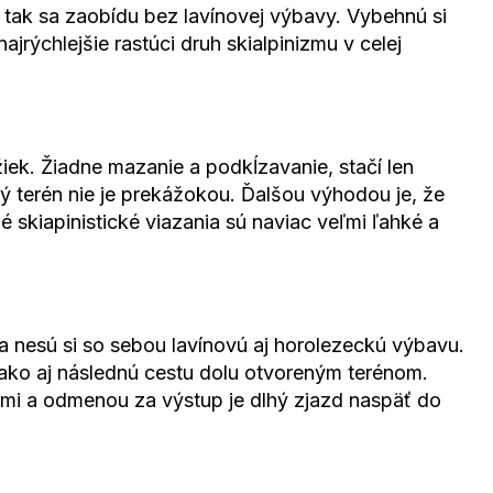
tak sa zaobídu bez lavínovej výbavy. Vybehnú si
jrýchlejšie rastúci druh skialpinizmu v celej
iek. Žiadne mazanie a podkĺzavanie, stačí len
ý terén nie je prekážokou. Ďalšou výhodou je, že
é skiapinistické viazania sú naviac veľmi ľahké a
 a nesú si so sebou lavínovú aj horolezeckú výbavu.
, ako aj následnú cestu dolu otvoreným terénom.
mi a odmenou za výstup je dlhý zjazd naspäť do