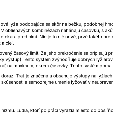
lpová lyža podobajúca sa skôr na bežku, podobnej hmot
e. V obliehavých kombinézach naháňajú časovku, s ak
kára pred nimi. Nie je to nič nové, prvé takéto pret
a cieľ.
novený časový limit. Za jeho prekročenie sa pripisujú 
tky výstup).Tento systém zvýhodňuje dobrých lyžiarov, 
 trať na maximum, okrem časovky. Tento systém pomaly
 na doraz. Trať je značená a obsahuje výstupy na lyžia
a, skúsenosti a samozrejme umenie lyžovať v neuprav
nizmu. Ľudia, ktorí po práci vyrazia miesto do posiľň