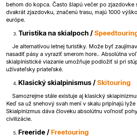
behom do kopca. Často šlapú večer po zjazdovke s 
dvakrát zjazdovku, značenú trasu, majú 1000 výškovýc
európe.
Turistika na skialpoch /
Speedtourin
Je alternatívou letnej turistiky. Može byť zaujíma
nasadiť pásy a vyraziť smerom hore.. Absolútna voľ
skialpinistické viazanie umožňuje podložiť si pri st
užívateľsky priateľské.
Klasický skialpinismus /
Skitouring
Samozrejme stále existuje aj klasický skiapinizmus
Keď sa už snehový svah mení v skalu pripínajú lyže 
Skialpinizmus dáva človeku absolútnu voľnosť poh
civilizácie.
Freeride /
Freetouring