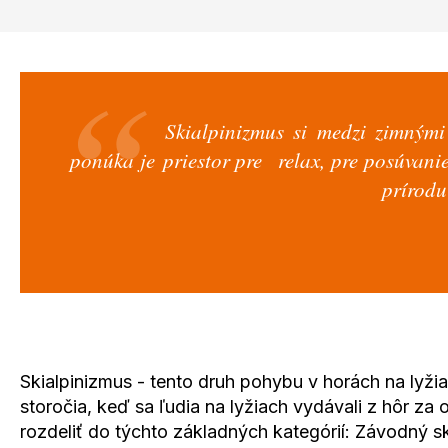
Skialpinizmus si medzi zimnými 
ponúka je priestor pre relax, pre posúvanie
prírodu
Skialpinizmus - tento druh pohybu v horách na lyžia
storočia, keď sa ľudia na lyžiach vydávali z hôr z
rozdeliť do týchto základných kategórií: Závodný ski