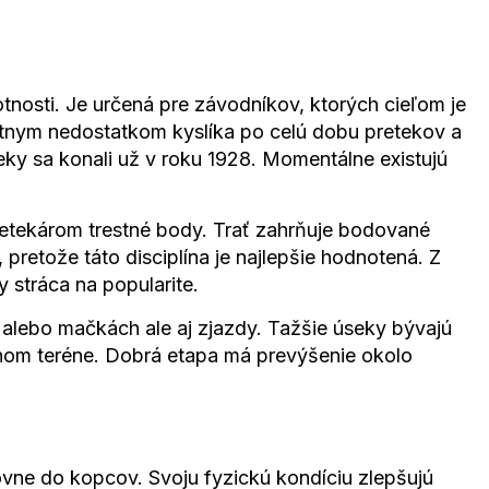
nosti. Je určená pre závodníkov, ktorých cieľom je
útnym nedostatkom kyslíka po celú dobu pretekov a
eky sa konali už v roku 1928. Momentálne existujú
pretekárom trestné body. Trať zahrňuje bodované
pretože táto disciplína je najlepšie hodnotená. Z
 stráca na popularite.
ch alebo mačkách ale aj zjazdy. Tažšie úseky bývajú
enom teréne. Dobrá etapa má prevýšenie okolo
ovne do kopcov. Svoju fyzickú kondíciu zlepšujú