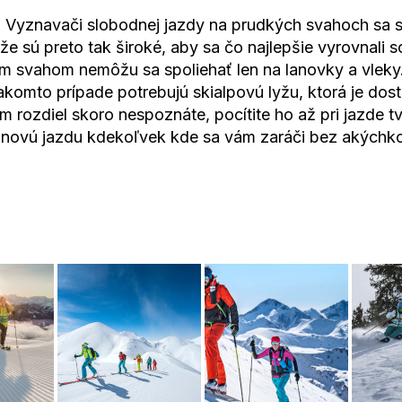
. Vyznavači slobodnej jazdy na prudkých svahoch sa sú
 lyže sú preto tak široké, aby sa čo najlepšie vyrovna
ým svahom nemôžu sa spoliehať len na lanovky a vleky
akomto prípade potrebujú skialpovú lyžu, ktorá je dos
rozdiel skoro nespoznáte, pocítite ho až pri jazde t
ašanovú jazdu kdekoľvek kde sa vám zaráči bez akýchko