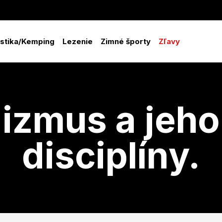
istika/Kemping
Lezenie
Zimné športy
Zľavy
nizmus a jeh
disciplíny.