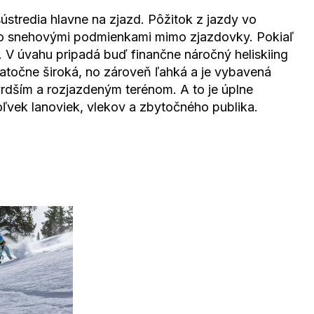
stredia hlavne na zjazd. Pôžitok z jazdy vo
li so snehovými podmienkami mimo zjazdovky. Pokiaľ
. V úvahu pripadá buď finančne náročný heliskiing
tatočne široká, no zároveň ľahká a je vybavená
vrdším a rozjazdeným terénom. A to je úplne
ľvek lanoviek, vlekov a zbytočného publika.