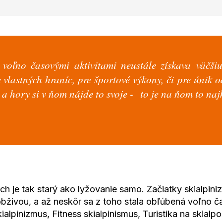
voľno časovými aktivitami neustále získava väčšiu
 vlastných hraníc, pre športové výkony, či pre únik 
 a hory si v ňom nájde to svoje -
to je na ňom to najk
ch je tak starý ako lyžovanie samo. Začiatky skialpini
a obživou, a až neskôr sa z toho stala obľúbená voľn
alpinizmus, Fitness skialpinismus, Turistika na skialp