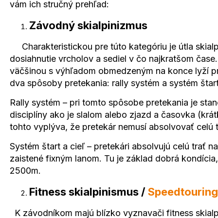
vám ich stručný prehľad:
Závodný skialpinizmus
Charakteristickou pre túto kategóriu je útla skia
dosiahnutie vrcholov a sediel v čo najkratšom čas
väčšinou s výhľadom obmedzeným na konce lyží prete
dva spôsoby pretekania: rally systém a systém štart 
Rally systém – pri tomto spôsobe pretekania je sta
disciplíny ako je slalom alebo zjazd a časovka (krá
tohto vyplýva, že pretekár nemusí absolvovať celú
Systém štart a cieľ – pretekári absolvujú celú trať
zaistené fixným lanom. Tu je základ dobrá kondíci
2500m.
Fitness skialpinismus /
Speedtouring
K závodníkom majú blízko vyznavači fitness skialpi