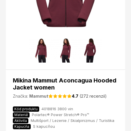
Mikina Mammut Aconcagua Hooded
Jacket women
Značka:
Mammut
4.7
(272 recenzií)
4018816 3800 vin
Kód produktu
Polartec® Power Stretch® Pro™
Materiál
Multišport / Lezenie / Skialpinizmus / Turistika
Aktivita
S kapucňou
Kapucňa