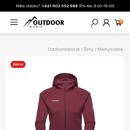
Máte otázku?
+421 902 552 688
(Po–Ne: 8.00–19.00)
0
Outdoormania.sk
Ženy
Mikiny/svetre
Akcia