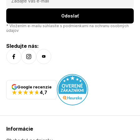
Odoslať
* Vložením e-mailu súhlasíte s
podmienkami na ochranu osobných
údajov
Sledujte nás:
Google recenzie
4,7
Informácie