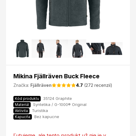
Mikina Fjällräven Buck Fleece
Značka:
Fjällräven
4.7
(272 recenzií)
35124 Graphite
Kód produktu
Syntetika / G-1000® Original
Materiál
Turistika
Aktivita
Bez kapucne
Kapucňa
Ľutujeme, ale tento produkt už nie je v