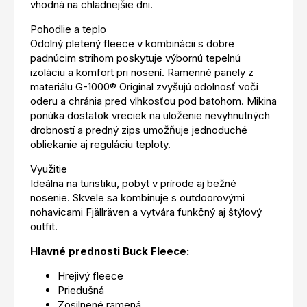
vhodná na chladnejšie dni.
Pohodlie a teplo
Odolný pletený fleece v kombinácii s dobre
padnúcim strihom poskytuje výbornú tepelnú
izoláciu a komfort pri nosení. Ramenné panely z
materiálu G-1000® Original zvyšujú odolnosť voči
oderu a chránia pred vlhkosťou pod batohom. Mikina
ponúka dostatok vreciek na uloženie nevyhnutných
drobností a predný zips umožňuje jednoduché
obliekanie aj reguláciu teploty.
Využitie
Ideálna na turistiku, pobyt v prírode aj bežné
nosenie. Skvele sa kombinuje s outdoorovými
nohavicami Fjällräven a vytvára funkčný aj štýlový
outfit.
Hlavné prednosti Buck Fleece:
Hrejivý fleece
Priedušná
Zosilnené ramená