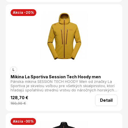
Akcia -20%
L
Mikina La Sportiva Session Tech Hoody men
Pánska mikina SESSION TECH HOODY Men od značky La
Sportiva je skvelou voľbou pre všetkých skialpinistov, ktorí
hľadajú spoľahlivú strednú vrstvu do náročných horských
podmienok. Kombinácia materiálov Prepracované spojenie
128,70
€
viacerých technických tkanín zaručuje, že mikina je
Detail
hrejivá, priedušná, vetruodolná a zároveň neobmedzuje v
160,90
€
pohybe. Kapucňa s vysokým golierom príjemne zahreje a
dá sa pohodlne nosiť aj pod prilbou. Dve priestranné
zipsové vrecká poslúžia na zahriatie rúk alebo uloženie
výstroja, napríklad stúpacích pásov. Predtvarované rukávy
Akcia -30%
zaisťujú prirodzený pohyb a antibakteriálna úprava