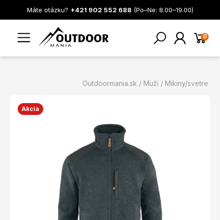
Máte otázku?
+421 902 552 688
(Po–Ne: 8.00–19.00)
0
Outdoormania.sk
Muži
Mikiny/svetre
Akcia