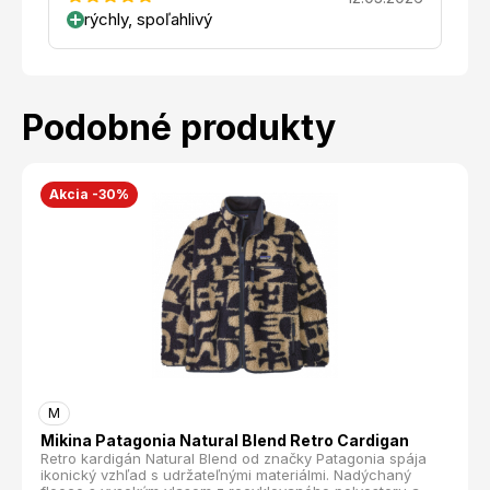
rýchly, spoľahlivý
Podobné produkty
Akcia -30%
M
Mikina Patagonia Natural Blend Retro Cardigan
Retro kardigán Natural Blend od značky Patagonia spája
ikonický vzhľad s udržateľnými materiálmi. Nadýchaný