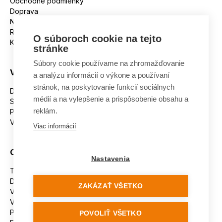
Obchodné podmienky
Doprava
Nakupujeme na splátky
Reklamácie
O súboroch cookie na tejto
Kontakt
stránke
Súbory cookie používame na zhromažďovanie
Všetko o nákupe
a analýzu informácií o výkone a používaní
stránok, na poskytovanie funkcií sociálnych
Dostupnosť tovaru
médií a na vylepšenie a prispôsobenie obsahu a
Spracovanie osobných údajov
reklám.
Platba
Výmena a vrátenie tovaru
Viac informácií
Ostatné
Nastavenia
Tabuľka veľkostí
Doporučená dĺžka lyží
ZAKÁZAŤ VŠETKO
Vypaľovanie papúč
Veľkosti skeletu lyžiarok
Platforma na riešenie sporov online (ODR)
POVOLIŤ VŠETKO