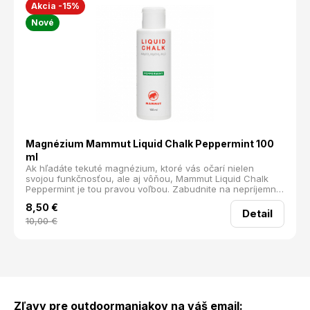
Akcia -15%
Nové
Magnézium Mammut Liquid Chalk Peppermint 100
ml
Ak hľadáte tekuté magnézium, ktoré vás očarí nielen
svojou funkčnosťou, ale aj vôňou, Mammut Liquid Chalk
Peppermint je tou pravou voľbou. Zabudnite na nepríjemný
alkoholový zápach bežného magnézia a doprajte si sviežu
8,50
€
mentolovú vôňu, ktorá vás povzbudí pri každom úchope.
Detail
10,00
€
Zľavy pre outdoormaniakov na váš email: