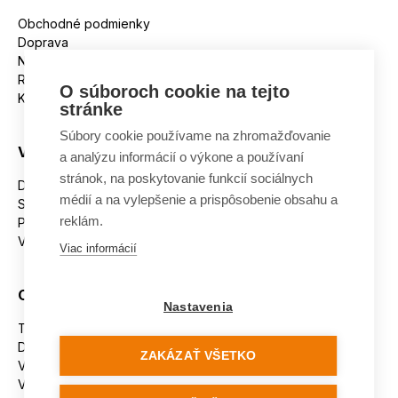
Obchodné podmienky
Doprava
Nakupujeme na splátky
Reklamácie
O súboroch cookie na tejto
Kontakt
stránke
Súbory cookie používame na zhromažďovanie
Všetko o nákupe
a analýzu informácií o výkone a používaní
stránok, na poskytovanie funkcií sociálnych
Dostupnosť tovaru
médií a na vylepšenie a prispôsobenie obsahu a
Spracovanie osobných údajov
reklám.
Platba
Výmena a vrátenie tovaru
Viac informácií
Ostatné
Nastavenia
Tabuľka veľkostí
Doporučená dĺžka lyží
ZAKÁZAŤ VŠETKO
Vypaľovanie papúč
Veľkosti skeletu lyžiarok