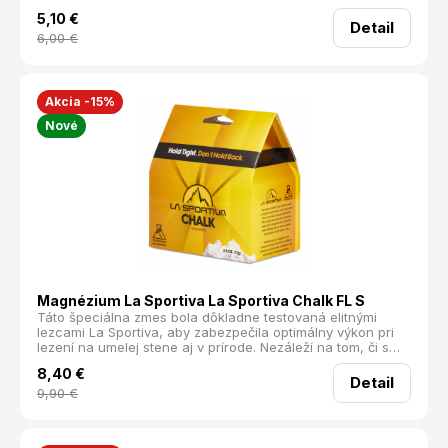
budú vždy pripravené na ďalší chyt.
5,10
€
Detail
6,00
€
Akcia -15%
Nové
Magnézium La Sportiva La Sportiva Chalk FL S
Táto špeciálna zmes bola dôkladne testovaná elitnými
lezcami La Sportiva, aby zabezpečila optimálny výkon pri
lezení na umelej stene aj v prírode. Nezáleží na tom, či s
lezením len začínate alebo ste už skúsený profesionál —
8,40
€
toto magnézium je navrhnuté tak, aby zlepšilo váš úchop,
Detail
zvýšilo vašu dôveru a povýšilo vaše lezecké zážitky na
9,90
€
novú úroveň.