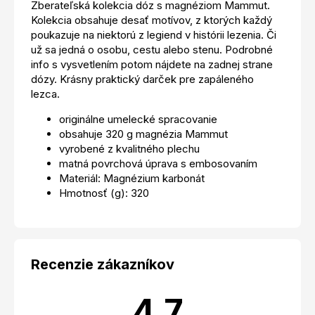
Zberateľská kolekcia dóz s magnéziom Mammut.
Kolekcia obsahuje desať motívov, z ktorých každý
poukazuje na niektorú z legiend v histórii lezenia. Či
už sa jedná o osobu, cestu alebo stenu. Podrobné
info s vysvetlením potom nájdete na zadnej strane
dózy. Krásny praktický darček pre zapáleného
lezca.
originálne umelecké spracovanie
obsahuje 320 g magnézia Mammut
vyrobené z kvalitného plechu
matná povrchová úprava s embosovaním
Materiál: Magnézium karbonát
Hmotnosť (g): 320
Recenzie zákazníkov
4.7