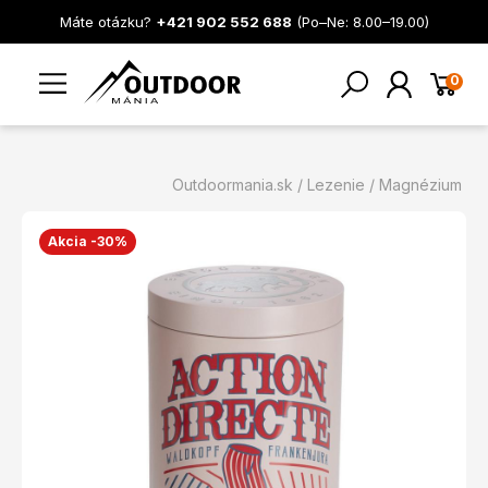
Máte otázku?
+421 902 552 688
(Po–Ne: 8.00–19.00)
0
Outdoormania.sk
Lezenie
Magnézium
Akcia -30%