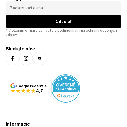
Odoslať
* Vložením e-mailu súhlasíte s
podmienkami na ochranu osobných
údajov
Sledujte nás:
Google recenzie
4,7
Informácie