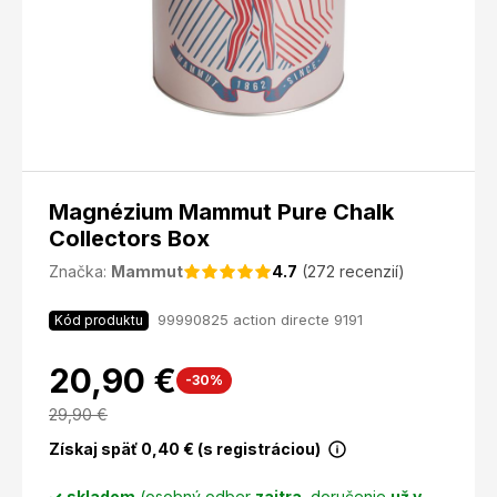
Magnézium Mammut Pure Chalk
Collectors Box
Značka:
Mammut
4.7
(272 recenzií)
99990825 action directe 9191
Kód produktu
20,90 €
-30%
29,90
€
Získaj späť
0,40
€ (s registráciou)
skladom
(osobný odber
zajtra
, doručenie
už v