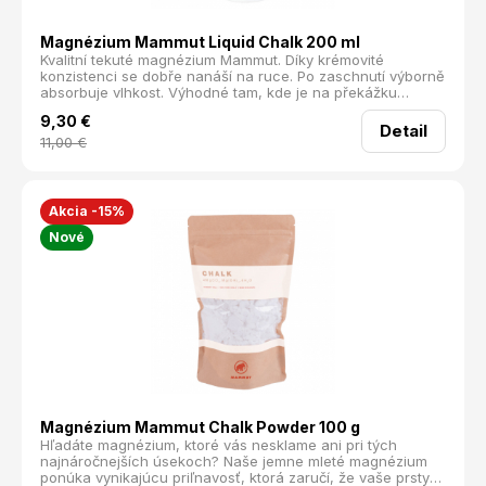
Magnézium Mammut Liquid Chalk 200 ml
Kvalitní tekuté magnézium Mammut. Díky krémovité
konzistenci se dobře nanáší na ruce. Po zaschnutí výborně
absorbuje vlhkost. Výhodné tam, kde je na překážku
prášení z klasického sáčku.
9,30
€
Detail
11,00
€
Akcia -15%
Nové
Magnézium Mammut Chalk Powder 100 g
Hľadáte magnézium, ktoré vás nesklame ani pri tých
najnáročnejších úsekoch? Naše jemne mleté magnézium
ponúka vynikajúcu priľnavosť, ktorá zaručí, že vaše prsty