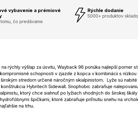
ové vybavenie a prémiové
Rýchle dodanie
y
5000+ produktov sklad
 tomu, čo predávame
 na rýchly výšlap za úsvitu, Wayback 96 ponúka najlepší pomer s
nekompromisné schopnosti v zjazde z kopca v kombinácii s nízkou
 širokým stredom určené náročným skialpinistom. Lyže sú nabité 
ará konštrukcia Hybritech Sidewall. Snophobic zabraňuje nalepovan
pinistu, ktorý chce siahnuť po lyžiach vhodných do širokej škál
s hydrofóbnymi špičkami, ktoré zabraňuje priľnutiu snehu na vrcho
najľahšie na trhu.