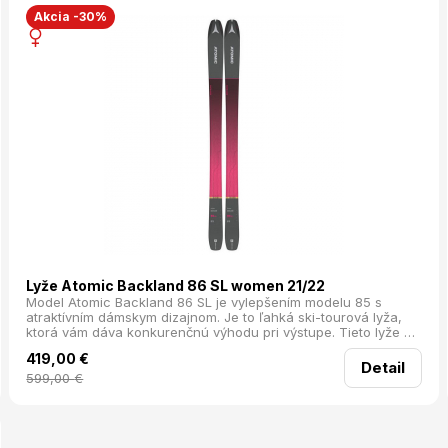
Akcia -30%
Lyže Atomic Backland 86 SL women 21/22
Model Atomic Backland 86 SL je vylepšením modelu 85 s
atraktívním dámskym dizajnom. Je to ľahká ski-tourová lyža,
ktorá vám dáva konkurenčnú výhodu pri výstupe. Tieto lyže sú
vďaka svojej šírke 86 mm pod viazaním vynikajúco ľahké a
419,00
€
stabilné. Univerzálne lyže vybavené All Mountain Rockerom
Detail
pre ešte ľahšie ovládanie na každom povrchu. Séria Backland
599,00
€
je navrhnutá pre rýchly a pohodlný výstup vďaka ultraľahkému
drevenému jadru. Vyborná stabilita pri zjazde, nielen na
upravenej zjazdovke, ale aj vo voľnom teréne kvôli použitiu
technológií All terain Rocker a Steep Down Sidewall. Séria