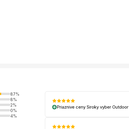
87%
8%
2%
Priaznive ceny Siroky vyber Outdoor
0%
4%