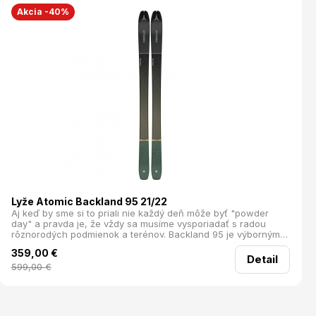
Akcia -40%
Lyže Atomic Backland 95 21/22
Aj keď by sme si to priali nie každý deň môže byť "powder
day" a pravda je, že vždy sa musíme vysporiadať s radou
rôznorodých podmienok a terénov. Backland 95 je výborným
mixom medzi freeridovou a touringovou lyžou, pripravený na
359,00
€
prašan, kôru ale aj na tvrdý podklad. Karbónová konštrukcia a
Detail
ultra ľahké drevené jadro robí z výstupu pohodičku a z
599,00
€
lyžovania zážitok. Tento model taktiež disponuje technológiou
HRZN na špičke, čo umožňuje lepšie rozrážanie hlbokého
snehu. HRZN Tech Karbónová konštrukcia ultra ľahké drevené
jadro Allmountain rocker Tip 2.0 Plná bočnica po celej dĺžke