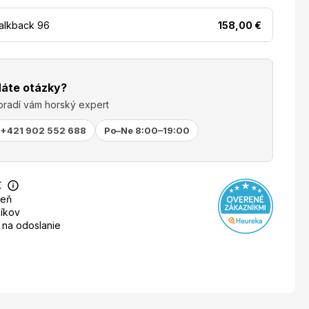
alkback 96
158,00
€
áte otázky?
oradí vám horský expert
+421 902 552 688
Po–Ne 8:00–19:00
€
deň
íkov
 na odoslanie