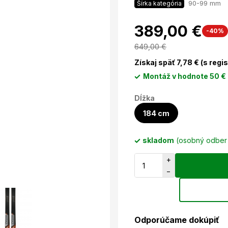
90-99 mm
Šírka kategória
389,00 €
-40%
649,00
€
Získaj späť
7,78
€ (s regi
Montáž v hodnote 50 €
Dĺžka
184 cm
skladom
(osobný odbe
+
−
Odporúčame dokúpiť