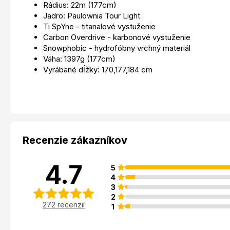
Rádius: 22m (177cm)
Jadro: Paulownia Tour Light
Ti SpYne - titanalové vystuženie
Carbon Overdrive - karbonové vystuženie
Snowphobic - hydrofóbny vrchný materiál
Váha: 1397g (177cm)
Vyrábané dĺžky: 170,177,184 cm
Recenzie zákazníkov
4.7
5
4
3
2
272 recenzií
1