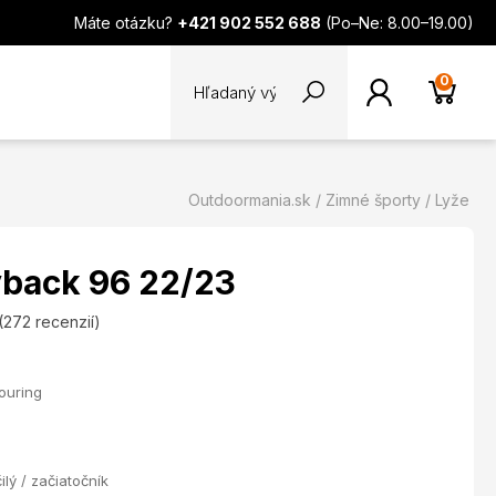
Máte otázku?
+421 902 552 688
(Po–Ne: 8.00–19.00)
0
Outdoormania.sk
Zimné športy
Lyže
back 96 22/23
(272 recenzií)
touring
ilý / začiatočník