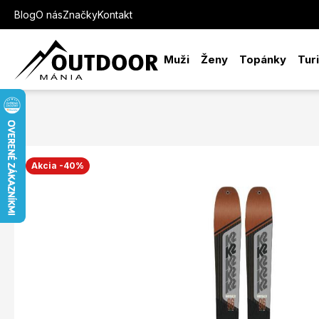
Blog
O nás
Značky
Kontakt
Muži
Ženy
Topánky
Tur
Akcia -40%