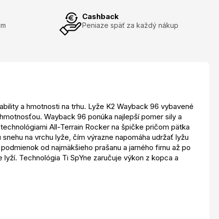
Cashback
om
Peniaze späť za každý nákup
tability a hmotnosti na trhu. Lyže K2 Wayback 96 vybavené
 hmotnosťou. Wayback 96 ponúka najlepší pomer sily a
technológiami All-Terrain Rocker na špičke pričom pätka
iu snehu na vrchu lyže, čím výrazne napomáha udržať lyžu
y podmienok od najmäkšieho prašanu a jarného firnu až po
le lyží. Technológia Ti SpYne zaručuje výkon z kopca a