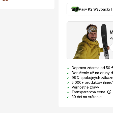
Pásy K2 Wayback/T
M
P
Doprava zdarma od 50 
Doručenie už na druhý 
98% spokojných zákazn
5 000+ produktov ihneď
Vernostné zľavy
Transparentná cena
30 dní na vrátenie