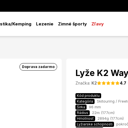
istika/Kemping
Lezenie
Zimné športy
Zľavy
Doprava zadarmo
Lyže K2 Way
Značka:
K2
4.7
Kód produktu
Skitouring / Free
Kategória
96 mm
Šírka
22m (177cm)
Rádius
2894g (177cm)
Hmotnosť
pokroč
Lyžiarske schopnosti