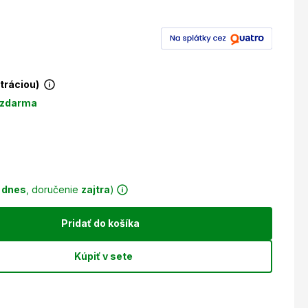
stráciou)
 zdarma
r
dnes
, doručenie
zajtra
)
Pridať do košíka
Kúpiť v sete