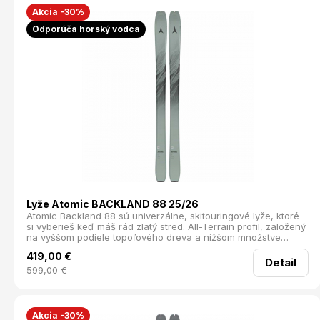
Akcia -30%
Odporúča horský vodca
Lyže Atomic BACKLAND 88 25/26
Atomic Backland 88 sú univerzálne, skitouringové lyže, ktoré
si vyberieš keď máš rád zlatý stred. All-Terrain profil, založený
na vyššom podiele topoľového dreva a nižšom množstve
sklených vlákien a živice
419,00
€
Detail
599,00
€
Akcia -30%