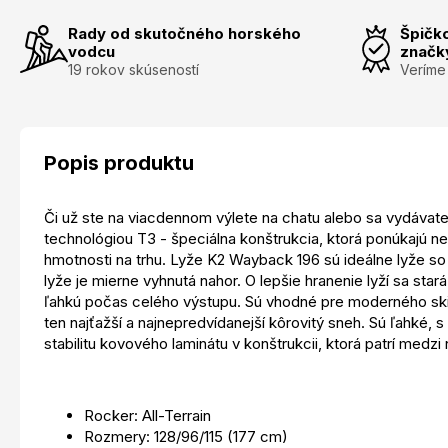
Rady od skutočného horského
Špičk
vodcu
značk
19 rokov skúseností
Veríme
Popis produktu
Či už ste na viacdennom výlete na chatu alebo sa vydávate
technológiou T3 - špeciálna konštrukcia, ktorá ponúkajú 
hmotnosti na trhu. Lyže K2 Wayback 196 sú ideálne lyže so
lyže je mierne vyhnutá nahor. O lepšie hranenie lyží sa st
ľahkú počas celého výstupu. Sú vhodné pre moderného skial
ten najťažší a najnepredvídanejší kôrovitý sneh. Sú ľahké, 
stabilitu kovového laminátu v konštrukcii, ktorá patrí medzi 
Rocker: All-Terrain
Rozmery: 128/96/115 (177 cm)