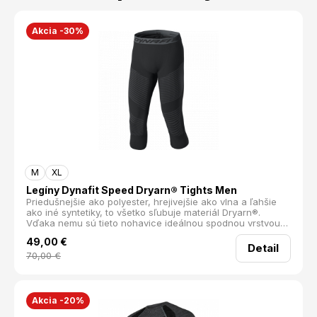
Akcia -30%
M
XL
Legíny Dynafit Speed Dryarn® Tights Men
Priedušnejšie ako polyester, hrejivejšie ako vlna a ľahšie
ako iné syntetiky, to všetko sľubuje materiál Dryarn®.
Vďaka nemu sú tieto nohavice ideálnou spodnou vrstvou
na rýchle a intenzívne tréningy a výšľapy, pretože odvádza
49,00
€
vlhkosť, rýchlo schne a udrží optimálnu teplotu tela.
Detail
Maximálne pružný materiál a bezšvová konštrukcia zaručia
70,00
€
že sa stanú druhou kožou ktorú na tele takmer nepocítite.
Navyše antibakteriálna úprava odoláva nepríjemnemu
zápachu. 4-smerný strečový materiál nezapácha ľahké
rýchloschnúce bezšvová konštrukcia reguluje optimálnu
Akcia -20%
telesnú teplotu Dryarn® - Elastan 3 %, Polyamide58 %,