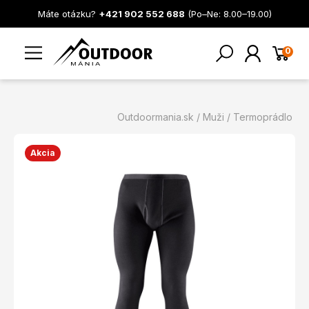
Máte otázku?
+421 902 552 688
(Po–Ne: 8.00–19.00)
0
Outdoormania.sk
Muži
Termoprádlo
Akcia