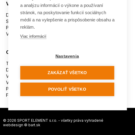
Všetko o nákupe
a analýzu informácií o výkone a používaní
stránok, na poskytovanie funkcií sociálnych
Dostupnosť tovaru
médií a na vylepšenie a prispôsobenie obsahu a
Spracovanie osobných údajov
reklám.
Platba
Výmena a vrátenie tovaru
Viac informácií
Ostatné
Nastavenia
Tabuľka veľkostí
Doporučená dĺžka lyží
ZAKÁZAŤ VŠETKO
Vypaľovanie papúč
Veľkosti skeletu lyžiarok
Platforma na riešenie sporov online (ODR)
POVOLIŤ VŠETKO
Formulár na odstúpenie od zmluvy
© 2026 SPORT ELEMENT s.r.o. - všetky práva vyhradené
webdesign ©
bart.sk