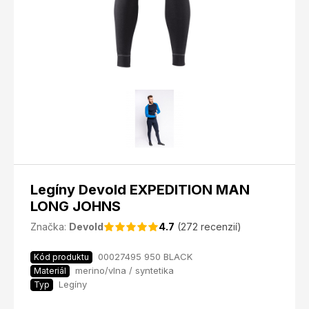
Legíny Devold EXPEDITION MAN
LONG JOHNS
Značka:
Devold
4.7
(272 recenzií)
00027495 950 BLACK
Kód produktu
merino/vlna / syntetika
Materiál
Legíny
Typ