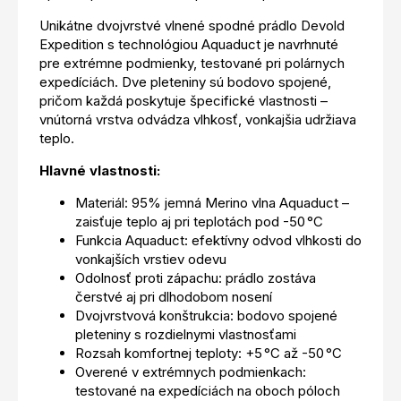
Unikátne dvojvrstvé vlnené spodné prádlo Devold
Expedition s technológiou Aquaduct je navrhnuté
pre extrémne podmienky, testované pri polárnych
expedíciách. Dve pleteniny sú bodovo spojené,
pričom každá poskytuje špecifické vlastnosti –
vnútorná vrstva odvádza vlhkosť, vonkajšia udržiava
teplo.
Hlavné vlastnosti:
Materiál: 95% jemná Merino vlna Aquaduct –
zaisťuje teplo aj pri teplotách pod -50 °C
Funkcia Aquaduct: efektívny odvod vlhkosti do
vonkajších vrstiev odevu
Odolnosť proti zápachu: prádlo zostáva
čerstvé aj pri dlhodobom nosení
Dvojvrstvová konštrukcia: bodovo spojené
pleteniny s rozdielnymi vlastnosťami
Rozsah komfortnej teploty: +5 °C až -50 °C
Overené v extrémnych podmienkach:
testované na expedíciách na oboch póloch