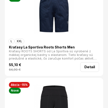
L
XXL
Kraťasy La Sportiva Roots Shorts Men
Kraťasy ROOTS SHORTS od La Sportiva sú vyrobené z
mäkkej organickej bavlny s elastanom. Tieto kraťasy sú
priedušné a elastické, čo zaručuje komfort počas aktivít.
Pružný pás poskytuje výbornú flexibilitu a neobmedzuje
55,10
€
pohyb, čím sú ideálne aj na používanie s lezeckým
Detail
sedákom.
64,90
€
Akcia -15%
Nové