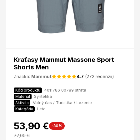
Kraťasy Mammut Massone Sport
Shorts Men
Značka:
Mammut
4.7
(272 recenzií)
4011786 00789 strata
Kód produktu
Syntetika
Materiál
Voľný čas / Turistika / Lezenie
Aktivita
Leto
Kategória
53,90 €
-30%
77,00
€