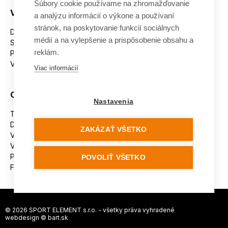
Súbory cookie používame na zhromažďovanie
Všetko o nákupe
a analýzu informácií o výkone a používaní
stránok, na poskytovanie funkcií sociálnych
Dostupnosť tovaru
médií a na vylepšenie a prispôsobenie obsahu a
Spracovanie osobných údajov
reklám.
Platba
Výmena a vrátenie tovaru
Viac informácií
Ostatné
Nastavenia
Tabuľka veľkostí
Doporučená dĺžka lyží
ZAKÁZAŤ VŠETKO
Vypaľovanie papúč
Veľkosti skeletu lyžiarok
Platforma na riešenie sporov online (ODR)
POVOLIŤ VŠETKO
Formulár na odstúpenie od zmluvy
© 2026 SPORT ELEMENT s.r.o. - všetky práva vyhradené
webdesign ©
bart.sk