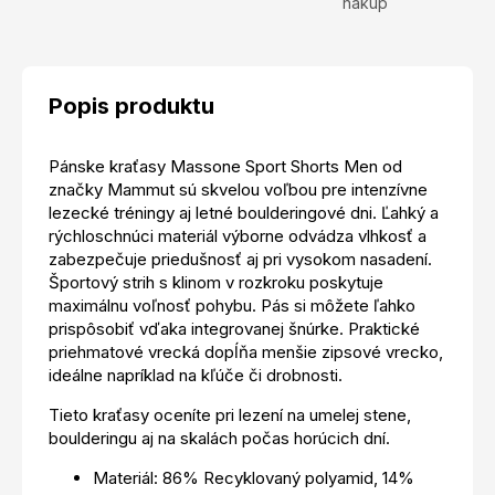
nákup
Popis produktu
Pánske kraťasy Massone Sport Shorts Men od
značky Mammut sú skvelou voľbou pre intenzívne
lezecké tréningy aj letné boulderingové dni. Ľahký a
rýchloschnúci materiál výborne odvádza vlhkosť a
zabezpečuje priedušnosť aj pri vysokom nasadení.
Športový strih s klinom v rozkroku poskytuje
maximálnu voľnosť pohybu. Pás si môžete ľahko
prispôsobiť vďaka integrovanej šnúrke. Praktické
priehmatové vrecká dopĺňa menšie zipsové vrecko,
ideálne napríklad na kľúče či drobnosti.
Tieto kraťasy oceníte pri lezení na umelej stene,
boulderingu aj na skalách počas horúcich dní.
Materiál: 86% Recyklovaný polyamid, 14%