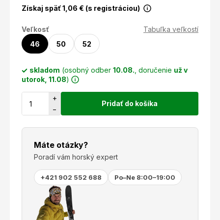
Získaj späť
1,06
€ (s registráciou)
Veľkosť
Tabuľka veľkostí
46
50
52
skladom
(osobný odber
10.08.
, doručenie
už v
utorok, 11.08
)
+
Pridať do košíka
−
Máte otázky?
Poradí vám horský expert
+421 902 552 688
Po–Ne 8:00–19:00