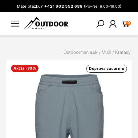
Máte otázku?
+421 902 552 688
(Po–Ne: 8.00–19.00)
0
Outdoormania.sk
Muži
Kraťasy
Akcia -30%
Doprava zadarmo