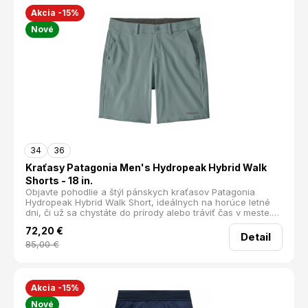
Akcia -15%
Nové
34
36
Kraťasy Patagonia Men's Hydropeak Hybrid Walk
Shorts - 18 in.
Objavte pohodlie a štýl pánskych kraťasov Patagonia
Hydropeak Hybrid Walk Short, ideálnych na horúce letné
dni, či už sa chystáte do prírody alebo tráviť čas v meste.
Tieto kraťasy sú navrhnuté tak, aby vám poskytli
72,20
€
maximálny komfort a funkčnosť, nech už sa rozhodnete
Detail
pre akúkoľvek aktivitu.
85,00
€
Akcia -15%
Nové