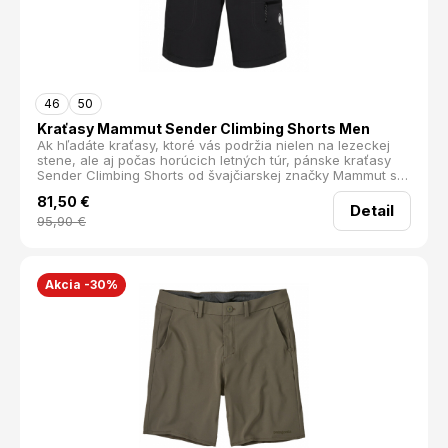
46
50
Kraťasy Mammut Sender Climbing Shorts Men
Ak hľadáte kraťasy, ktoré vás podržia nielen na lezeckej
stene, ale aj počas horúcich letných túr, pánske kraťasy
Sender Climbing Shorts od švajčiarskej značky Mammut sú
tou správnou voľbou. Vďaka ich komfortu a funkčnosti ich
81,50
€
budete chcieť nosiť nielen na lezenie, ale aj na letnú
Detail
turistiku a iné športové aktivity.
95,90
€
Akcia -30%