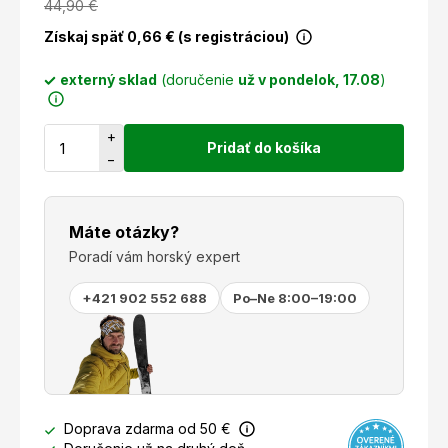
44,90
€
Získaj späť
0,66
€ (s registráciou)
externý sklad
(doručenie
už v pondelok, 17.08
)
+
Pridať do košíka
−
Máte otázky?
Poradí vám horský expert
+421 902 552 688
Po–Ne 8:00–19:00
Doprava zdarma od 50 €