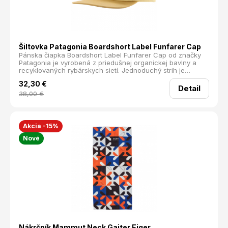
Šiltovka Patagonia Boardshort Label Funfarer Cap
Pánska čiapka Boardshort Label Funfarer Cap od značky
Patagonia je vyrobená z priedušnej organickej bavlny a
recyklovaných rybárskych sietí. Jednoduchý strih je
doplnený o logo značky na prednej strane. Je ideálna na
32,30
€
turistiku, voľný čas a každodenné nosenie.
Detail
38,00
€
Akcia -15%
Nové
Nákrčník Mammut Neck Gaiter Eiger