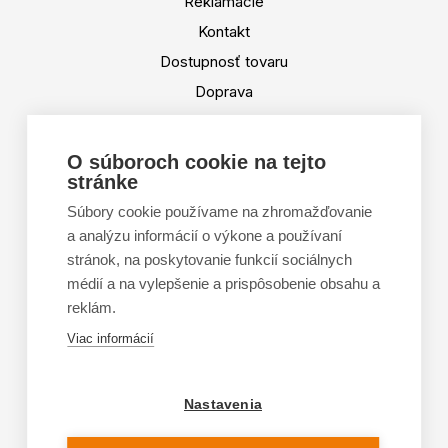
Reklamácie
Kontakt
Dostupnosť tovaru
Doprava
Platba
Výmena a vrátenie tovaru
O súboroch cookie na tejto
stránke
Tabuľka veľkostí
Doporučená dĺžka lyží
Súbory cookie používame na zhromažďovanie
a analýzu informácií o výkone a používaní
Vypaľovanie papúč
stránok, na poskytovanie funkcií sociálnych
Veľkosti skeletu lyžiarok
médií a na vylepšenie a prispôsobenie obsahu a
Platforma na riešenie sporov online (ODR)
reklám.
Formulár na odstúpenie od zmluvy
Viac informácií
Nastavenia