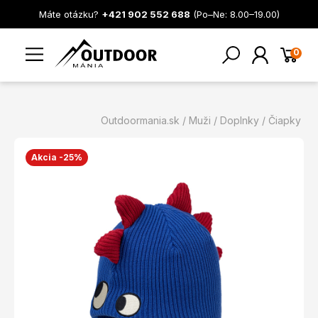
Máte otázku?
+421 902 552 688
(Po–Ne: 8.00–19.00)
0
Outdoormania.sk
Muži
Doplnky
Čiapky
Akcia -25%