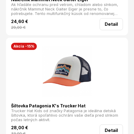
Ak hľadáte ochranu pred vetrom, chladom alebo slnkom,
nákrčník Mammut Neck Gaiter Eiger je presne to, čo
potrebujete. Tento multifunkčný kúsok od renomovanej
značky Mammut vám poskytne komfort a ochranu počas
24,60
€
celého roka.
Detail
29,00
€
Akcia -15%
Šiltovka Patagonia K's Trucker Hat
Trucker Hat Kids od značky Patagonia je ideálna detská
šiltovka, ktorá spoľahlivo ochráni vaše dieťa pred slnkom
počas letných aktivít.
28,00
€
Detail
33,00
€