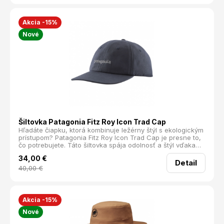
Akcia -15%
Nové
Šiltovka Patagonia Fitz Roy Icon Trad Cap
Hľadáte čiapku, ktorá kombinuje ležérny štýl s ekologickým
prístupom? Patagonia Fitz Roy Icon Trad Cap je presne to,
čo potrebujete. Táto šiltovka spája odolnosť a štýl vďaka
svojmu bio bavlnenému plátnu, z ktorého je vyrobená
34,00
€
korunka aj šilt. Navyše, šilt má jadro z recyklovaných
Detail
rybárskych sietí NetPlus®, čím prispieva k ochrane našich
40,00
€
oceánov.
Akcia -15%
Nové