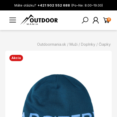
Máte otázku?
+421 902 552 688
(Po–Ne: 8.00–19.00)
0
Outdoormania.sk
Muži
Doplnky
Čiapky
Akcia