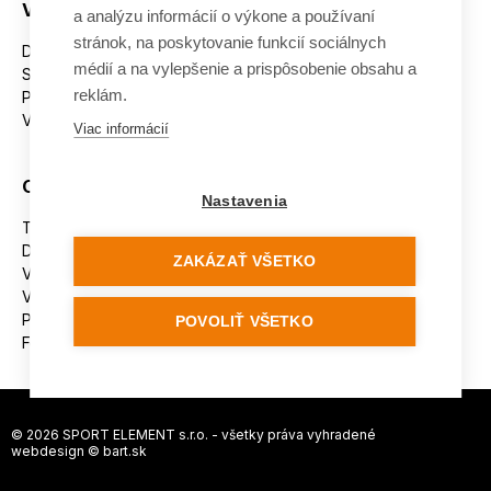
Všetko o nákupe
a analýzu informácií o výkone a používaní
stránok, na poskytovanie funkcií sociálnych
Dostupnosť tovaru
médií a na vylepšenie a prispôsobenie obsahu a
Spracovanie osobných údajov
reklám.
Platba
Výmena a vrátenie tovaru
Viac informácií
Ostatné
Nastavenia
Tabuľka veľkostí
Doporučená dĺžka lyží
ZAKÁZAŤ VŠETKO
Vypaľovanie papúč
Veľkosti skeletu lyžiarok
Platforma na riešenie sporov online (ODR)
POVOLIŤ VŠETKO
Formulár na odstúpenie od zmluvy
© 2026 SPORT ELEMENT s.r.o. - všetky práva vyhradené
webdesign ©
bart.sk