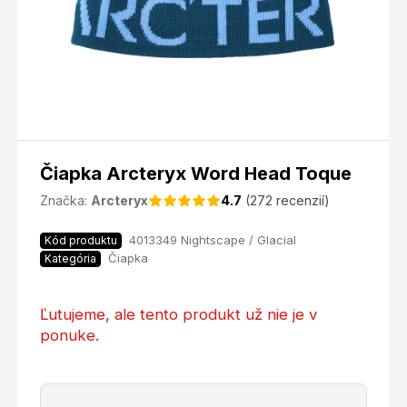
Čiapka Arcteryx Word Head Toque
Značka:
Arcteryx
4.7
(272 recenzií)
4013349 Nightscape / Glacial
Kód produktu
Čiapka
Kategória
Ľutujeme, ale tento produkt už nie je v
ponuke.