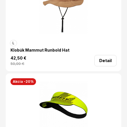
L
Klobúk Mammut Runbold Hat
42,50
€
Detail
50,00
€
Akcia -20%