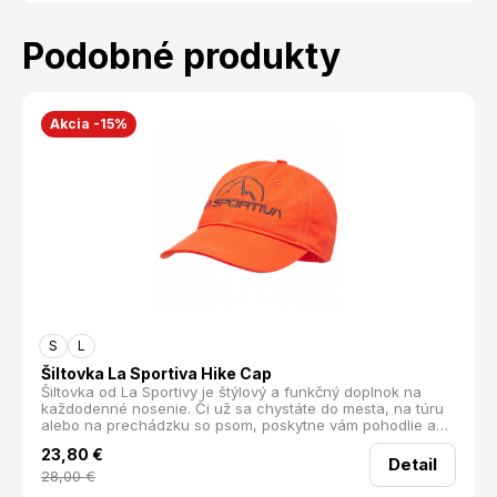
Podobné produkty
Akcia -15%
S
L
Šiltovka La Sportiva Hike Cap
Šiltovka od La Sportivy je štýlový a funkčný doplnok na
každodenné nosenie. Či už sa chystáte do mesta, na túru
alebo na prechádzku so psom, poskytne vám pohodlie a
ochranu pred slnkom.
23,80
€
Detail
28,00
€