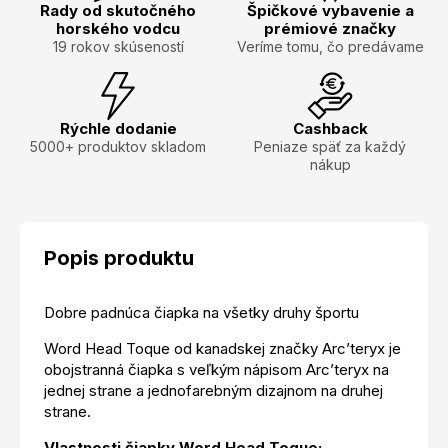
Rady od skutočného
Špičkové vybavenie a
horského vodcu
prémiové značky
19 rokov skúseností
Veríme tomu, čo predávame
Rýchle dodanie
Cashback
5000+ produktov skladom
Peniaze späť za každý
nákup
Popis produktu
Dobre padnúca čiapka na všetky druhy športu
Word Head Toque od kanadskej značky Arc’teryx je
obojstranná čiapka s veľkým nápisom Arc’teryx na
jednej strane a jednofarebným dizajnom na druhej
strane.
Vlastnosti čiapky Word Head Toque: