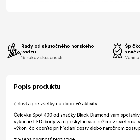
Rady od skutočného horského
Špičk
vodcu
značk
19 rokov skúseností
Veríme
Popis produktu
čelovka pre všetky outdoorové aktivity
Čelovka Spot 400 od značky Black Diamond vám spoľahlivo pos
výkonné LED diódy vám poskytnú viac režimov svietenia, 
výkon, čo oceníte pri hľadaní cesty alebo náročnom zostu
zvýšená odolnosť proti vode