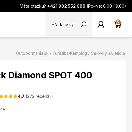
Máte otázku?
+421 902 552 688
(Po–Ne: 8.00–19.00)
0
Outdoormania.sk
Turistika/Kemping
Čelovky, svietidlá
ck Diamond SPOT 400
4.7
(272 recenzií)
ane