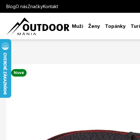
Blog
O nás
Značky
Kontakt
Muži
Ženy
Topánky
Tur
Nové