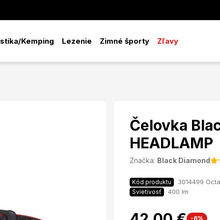
istika/Kemping
Lezenie
Zimné športy
Zľavy
Čelovka Bla
HEADLAMP
Značka:
Black Diamond
3014499 Oct
Kód produktu
400 lm
Svietivosť
42,00 €
-6%