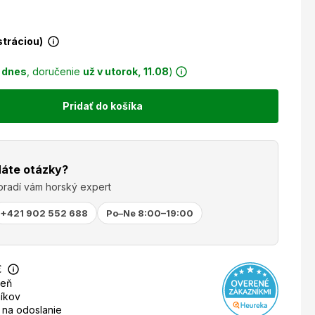
istráciou)
r
dnes
, doručenie
už v utorok, 11.08
)
Pridať do košíka
áte otázky?
oradí vám horský expert
+421 902 552 688
Po–Ne 8:00–19:00
€
deň
íkov
 na odoslanie