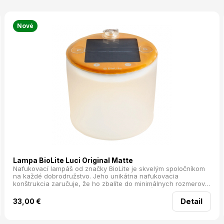
Nové
Lampa BioLite Luci Original Matte
Nafukovací lampáš od značky BioLite je skvelým spoločníkom
na každé dobrodružstvo. Jeho unikátna nafukovacia
konštrukcia zaručuje, že ho zbalíte do minimálnych rozmerov
— v zloženom stave má hrúbku len 25 mm. Či už idete na trek,
alebo potrebujete záložné svetlo do auta, tento lampáš vás
Detail
33,00
€
nesklame.