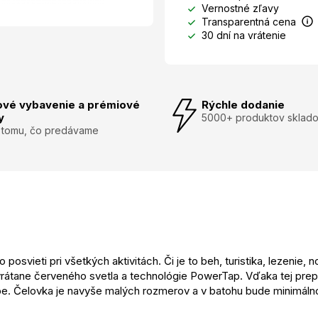
Vernostné zľavy
Transparentná cena
30 dní na vrátenie
ové vybavenie a prémiové
Rýchle dodanie
y
5000+ produktov sklad
 tomu, čo predávame
vieti pri všetkých aktivitách. Či je to beh, turistika, lezenie, no
vrátane červeného svetla a technológie PowerTap. Vďaka tej pr
pe. Čelovka je navyše malých rozmerov a v batohu bude minimáln