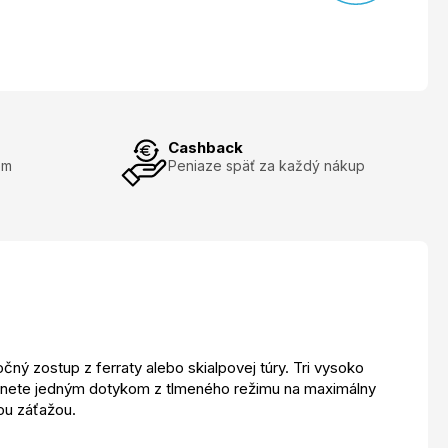
Cashback
om
Peniaze späť za každý nákup
čný zostup z ferraty alebo skialpovej túry. Tri vysoko
epnete jedným dotykom z tlmeného režimu na maximálny
ou záťažou.