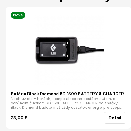
Nové
Batéria Black Diamond BD 1500 BATTERY & CHARGER
Nech už ste v horách, kempe alebo na cestách autom, s
dobíjacím článkom BD 1500 BATTERY CHARGER od značky
Black Diamond budete mať vždy dostatok energie pre svoju
čelovku. Tento článok je plne kompatibilný so všetkými
čelovkami od Black Diamond, ktoré využívajú technológiu
Detail
23,00
€
Dual-Fuel.