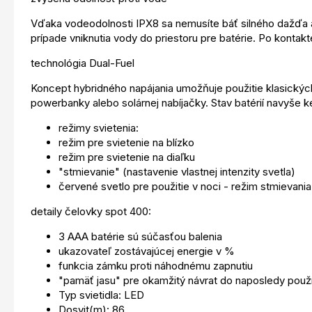
Vďaka vodeodolnosti IPX8 sa nemusíte báť silného dažďa 
prípade vniknutia vody do priestoru pre batérie. Po kontak
technológia Dual-Fuel
Koncept hybridného napájania umožňuje použitie klasických
powerbanky alebo solárnej nabíjačky. Stav batérií navyš
režimy svietenia:
režim pre svietenie na blízko
režim pre svietenie na diaľku
"stmievanie" (nastavenie vlastnej intenzity svetla)
červené svetlo pre použitie v noci - režim stmievani
detaily čelovky spot 400:
3 AAA batérie sú súčasťou balenia
ukazovateľ zostávajúcej energie v %
funkcia zámku proti náhodnému zapnutiu
"pamäť jasu" pre okamžitý návrat do naposledy použ
Typ svietidla: LED
Dosvit(m): 86