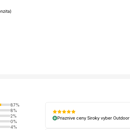
enzita)
87%
8%
2%
Priaznive ceny Siroky vyber Outdoor
0%
4%