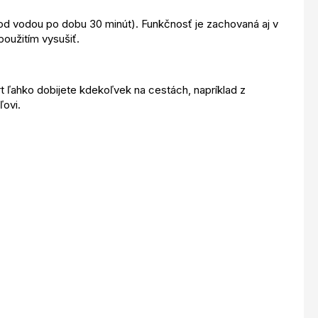
od vodou po dobu 30 minút). Funkčnosť je zachovaná aj v
použitím vysušiť.
t ľahko dobijete kdekoľvek na cestách, napríklad z
ľovi.