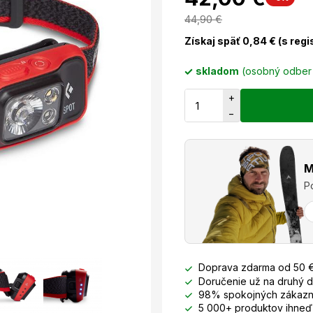
44,90
€
Získaj späť
0,84
€ (s reg
skladom
(osobný odbe
+
−
M
P
Doprava zdarma od 50 
Doručenie už na druhý 
98% spokojných zákazn
5 000+ produktov ihneď