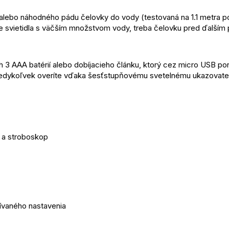
alebo náhodného pádu čelovky do vody (testovaná na 1.1 metra p
te svietidla s väčším množstvom vody, treba čelovku pred ďalším 
 3 AAA batérií alebo dobíjacieho článku, ktorý cez micro USB por
e kedykoľvek overíte vďaka šesťstupňovému svetelnému ukazovate
a a stroboskop
ívaného nastavenia