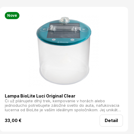
Nové
Lampa BioLite Luci Original Clear
Či už plánujete dlhý trek, kempovanie v horách alebo
jednoducho potrebujete záložné svetlo do auta, nafukovacia
lucerna od BioLite je vaším ideálnym spoločníkom. Jej unikátna
nafukovacia konštrukcia zaručuje, že po zložení zaberá len
minimálny priestor — presne 25 mm. Ľahko ju zbalíte do
Detail
33,00
€
batohu a máte vždy po ruke, pripravenú na akúkoľvek
situáciu.