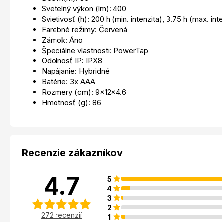
Svetelný výkon (lm): 400
Svietivosť (h): 200 h (min. intenzita), 3.75 h (max. int
Farebné režimy: Červená
Zámok: Áno
Špeciálne vlastnosti: PowerTap
Odolnosť IP: IPX8
Napájanie: Hybridné
Batérie: 3x AAA
Rozmery (cm): 9x12x4.6
Hmotnosť (g): 86
Recenzie zákazníkov
4.7
5
4
3
2
272 recenzií
1