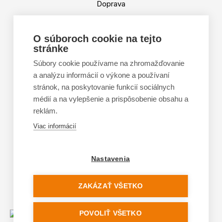
Doprava
Platba
Výmena a vrátenie tovaru
O súboroch cookie na tejto
stránke
Tabuľka veľkostí
Doporučená dĺžka lyží
Súbory cookie používame na zhromažďovanie
a analýzu informácií o výkone a používaní
Vypaľovanie papúč
stránok, na poskytovanie funkcií sociálnych
Veľkosti skeletu lyžiarok
médií a na vylepšenie a prispôsobenie obsahu a
Platforma na riešenie sporov online (ODR)
reklám.
Formulár na odstúpenie od zmluvy
Viac informácií
Nastavenia
ZAKÁZAŤ VŠETKO
POVOLIŤ VŠETKO