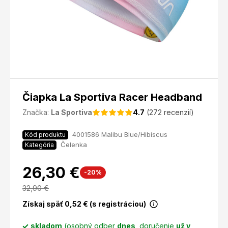
Čiapka La Sportiva Racer Headband
Značka:
La Sportiva
4.7
(272 recenzií)
4001586 Malibu Blue/Hibiscus
Kód produktu
Čelenka
Kategória
26,30 €
-20%
32,90
€
Získaj späť
0,52
€ (s registráciou)
skladom
(osobný odber
dnes
, doručenie
už v