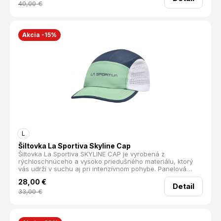
40,00
€
Akcia -15%
L
Šiltovka La Sportiva Skyline Cap
Šiltovka La Sportiva SKYLINE CAP je vyrobená z
rýchloschnúceho a vysoko priedušného materiálu, ktorý
vás udrží v suchu aj pri intenzívnom pohybe. Panelová
konštrukcia podporuje efektívny odvod potu a technológia
28,00
€
TurboDry® zabezpečí komfort aj počas horúcich dní.
Detail
Doplnená o logo La Sportiva na čele, šiltovka kombinuje
33,00
€
funkčnosť so štýlom. Perfektná na trailový beh, výbehy v
horách či tréningy počas leta. Materiál: 100% Recyklovaný
polyester