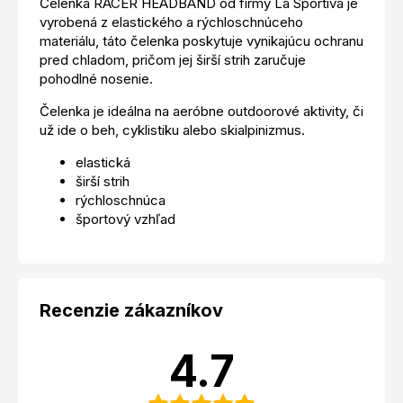
Čelenka RACER HEADBAND od firmy La Sportiva je
vyrobená z elastického a rýchloschnúceho
materiálu, táto čelenka poskytuje vynikajúcu ochranu
pred chladom, pričom jej širší strih zaručuje
pohodlné nosenie.
Čelenka je ideálna na aeróbne outdoorové aktivity, či
už ide o beh, cyklistiku alebo skialpinizmus.
elastická
širší strih
rýchloschnúca
športový vzhľad
Recenzie zákazníkov
4.7