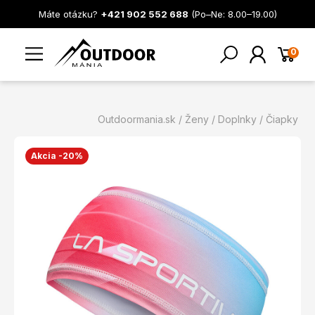
Máte otázku?
+421 902 552 688
(Po–Ne: 8.00–19.00)
0
Outdoormania.sk
Ženy
Doplnky
Čiapky
Akcia -20%