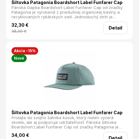
Šiltovka Patagonia Boardshort Label Funfarer Cap
Pánska čiapka Boardshort Label Funfarer Cap od značky
Patagonia je vyrobená z priedušnej organickej bavlny a
recyklovaných rybárskych sietí. Jednoduchý strih je
doplnený o logo značky na prednej strane. Je ideálna na
32,30
€
turistiku, voľný čas a každodenné nosenie.
Detail
38,00
€
Akcia -15%
Nové
Šiltovka Patagonia Boardshort Label Funfarer Cap
Pridajte do svojho šatníka kúsok, ktorý nielen vyzerá
skvele, ale aj podporuje udržateľnosť. Pánska šiltovka
Boardshort Label Funfarer Cap od značky Patagonia je
ideálnym doplnkom pre každého, kto miluje prírodu a chce
34,00
€
ju chrániť aj pri každodennom nosení.
Detail