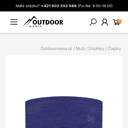
Máte otázku?
+421 902 552 688
(Po–Ne: 8.00–19.00)
0
Outdoormania.sk
Muži
Doplnky
Čiapky