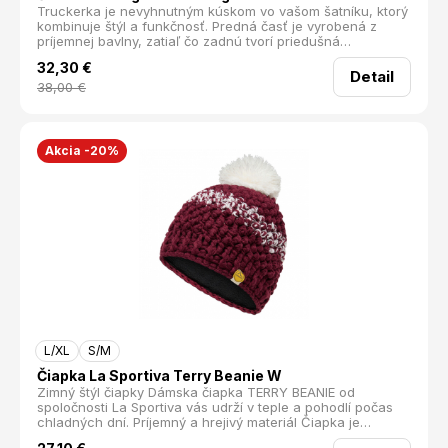
Truckerka je nevyhnutným kúskom vo vašom šatníku, ktorý
kombinuje štýl a funkčnosť. Predná časť je vyrobená z
príjemnej bavlny, zatiaľ čo zadnú tvorí priedušná
polyesterová sieťovina, ktorá efektívne odvádza
32,30
€
prebytočnú vlhkosť. V horúcich dňoch vás ochráni pred
Detail
slnečnými lúčmi a zároveň zabezpečí dostatočné vetranie.
38,00
€
Veľkosť si jednoducho prispôsobíte vďaka zadnému
nastaviteľnému zapínaniu. Navyše je čiapka ušitá v súlade
s princípmi Fair Trade, čo z nej robí zodpovednú voľbu pre
každodenné nosenie. Materiál: predná časť:100%
Akcia -20%
Organická bavlna, zadná časť: 100% Polyester
L/XL
S/M
Čiapka La Sportiva Terry Beanie W
Zimný štýl čiapky Dámska čiapka TERRY BEANIE od
spoločnosti La Sportiva vás udrží v teple a pohodlí počas
chladných dní. Príjemný a hrejivý materiál Čiapka je
vyrobená z mäkkého, hrejivého polyesteru, ktorý zároveň