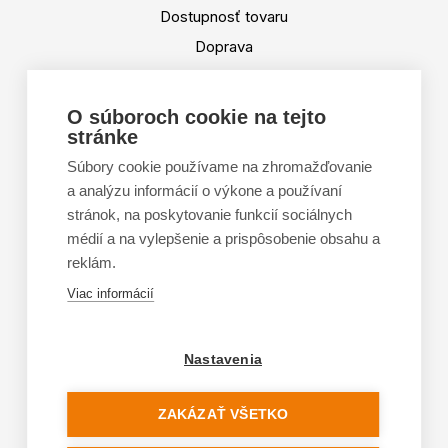
Dostupnosť tovaru
Doprava
Platba
Výmena a vrátenie tovaru
O súboroch cookie na tejto
stránke
Tabuľka veľkostí
Doporučená dĺžka lyží
Súbory cookie používame na zhromažďovanie
a analýzu informácií o výkone a používaní
Vypaľovanie papúč
stránok, na poskytovanie funkcií sociálnych
Veľkosti skeletu lyžiarok
médií a na vylepšenie a prispôsobenie obsahu a
Platforma na riešenie sporov online (ODR)
reklám.
Formulár na odstúpenie od zmluvy
Viac informácií
Nastavenia
ZAKÁZAŤ VŠETKO