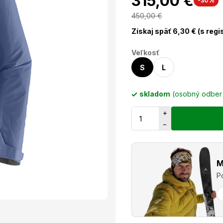
315,00 €
-30%
450,00
€
Získaj späť
6,30
€ (s regi
Veľkosť
S
L
skladom
(osobný odbe
+
−
M
P