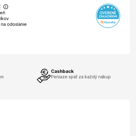
€
deň
íkov
 na odoslanie
Cashback
om
Peniaze späť za každý nákup