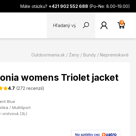
Máte otázku?
+421 902 552 688
(Po–Ne: 8.00–19.00)
0
Outdoormania.sk
Ženy
Bundy
Nepremokavé
onia womens Triolet jacket
4.7
(272 recenzií)
ent Blue
stika / Multišport
3-vrstvová (3L)