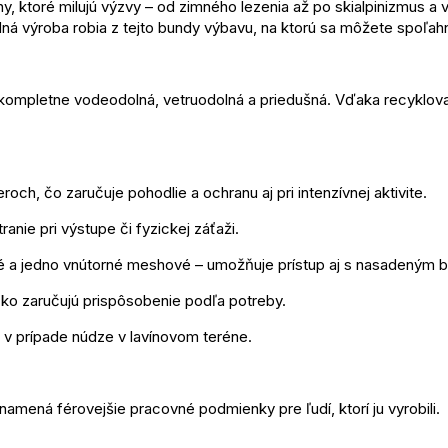
y, ktoré milujú výzvy – od zimného lezenia až po skialpinizmus a
á výroba robia z tejto bundy výbavu, na ktorú sa môžete spoľahnú
ompletne vodeodolná, vetruodolná a priedušná. Vďaka recyklovan
ch, čo zaručuje pohodlie a ochranu aj pri intenzívnej aktivite.
nie pri výstupe či fyzickej záťaži.
é a jedno vnútorné meshové – umožňuje prístup aj s nasadeným 
ko zaručujú prispôsobenie podľa potreby.
 v prípade núdze v lavínovom teréne.
namená férovejšie pracovné podmienky pre ľudí, ktorí ju vyrobili.