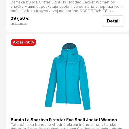
Dámska bunda Crater Light HS Hooded Jacket Women od
značky Mammut poskytuje spoľahlivú ochranu v nepriaznivom
počasí vďaka trojvrstvovej membráne GORE-TEX®. Táto
technická bunda vyrobená z recyklovaného polyesteru je
297,50
€
nepremokavá, vetruodolná a zároveň priedušná, čo z nej robí
Detail
ideálneho spoločníka na celoročné outdoorové aktivity.
350,00
€
Akcia -50%
Bunda La Sportiva Firestar Evo Shell Jacket Women
Táto dámska bunda je vhodná okrem iného aj na lyžiarské
dobrodružstvá. Recyklovaný trojvrstvý softshell skvelo ochráni