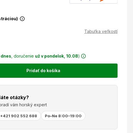
stráciou)
Tabuľka veľkostí
r
dnes
, doručenie
už v pondelok, 10.08
)
Pridať do košíka
áte otázky?
oradí vám horský expert
+421 902 552 688
Po–Ne 8:00–19:00