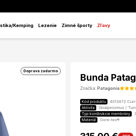
istika/Kemping
Lezenie
Zimné športy
Zľavy
Doprava zadarmo
Bunda Patag
Značka:
Patagonia
4013472 Curr
Kód produktu
Skialpinizmus / Turi
Aktivita
Typ konštrukcie membrány
Gore-tex®
Materiál