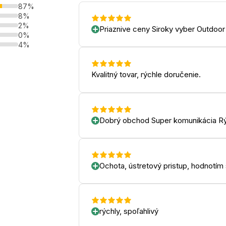
87%
8%
2%
Priaznive ceny Siroky vyber Outdoor
0%
4%
Kvalitný tovar, rýchle doručenie.
Dobrý obchod Super komunikácia Rý
Ochota, ústretový pristup, hodnotím
rýchly, spoľahlivý