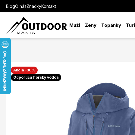
Blog
O nás
Značky
Kontakt
Muži
Ženy
Topánky
Tur
Akcia -30%
Odporúča horský vodca