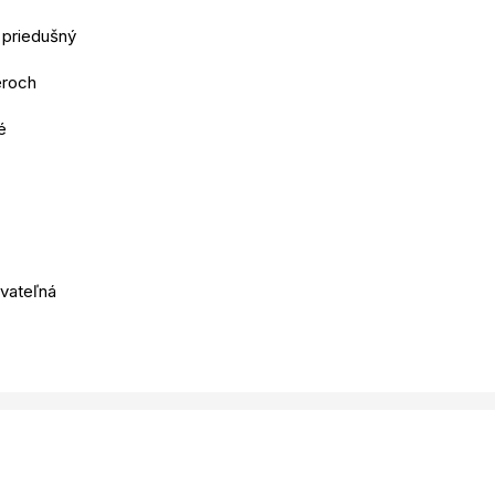
 priedušný
eroch
é
ovateľná