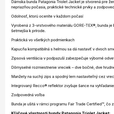
Dámska bunda Patagonia Triolet Jacket je stvorená pre žen
nepriazňou počasia, praktické technické prvky a zodpovedn
Odolnosť, ktorú oceníte v každom počasí
Vyrobená z 3-vrstvového materiálu GORE-TEX®, bunda je k
šetrnejšia k prírode.
Praktická vo všetkých podmienkach
Kapucňa kompatibilná s helmou sa dá nastaviť v dvoch smero
Zipsová ventilácia v podpazuší zabezpečuje výborné odvetra
Dômyselné rozmiestnenie vreciek – dve bočné, dve hrudn
Manžety na suchý zips a spodný lem nastaviteľný cez vrec
Integrovaný Recco® reflektor zvyšuje šance na vyhľadanie
Zodpovedná voľba
Bunda je ušitá v rámci programu Fair Trade Certified™, čo z
Kľúčové vlastnosti bundy Patagonia Triolet Jacket: