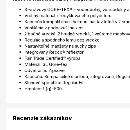
3-vrstvový GORE-TEX® – vodeodolný, vetruodolný a
Vrchný materiál z recyklovaného polyesteru
Kapucňa kompatibilná s helmou, nastaviteľná v 2 sm
Ventilácia v podpazuší na zips
2 bočné vrecká, 2 hrudné vrecká, 1 vnútorné meshov
Regulácia spodného lemu cez vrecko
Nastaviteľné manžety na suchý zips
Integrovaný Recco® reflektor
Fair Trade Certified™ výroba
Materiál: 3L Gore-tex
Odvetranie: Zipsové
Kapucňa: Kompatibilné s prilbou, Integrovaná, Regul
Strihové špecifiká: Regular Fit
Hmotnosť (g): 500
Recenzie zákazníkov