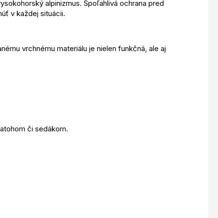
 vysokohorský alpinizmus. Spoľahlivá ochrana pred
ť v každej situácii.
ému vrchnému materiálu je nielen funkčná, ale aj
batohom či sedákom.