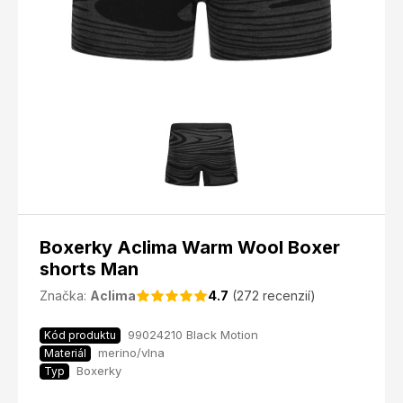
Boxerky Aclima Warm Wool Boxer
shorts Man
Značka:
Aclima
4.7
(272 recenzií)
99024210 Black Motion
Kód produktu
merino/vlna
Materiál
Boxerky
Typ