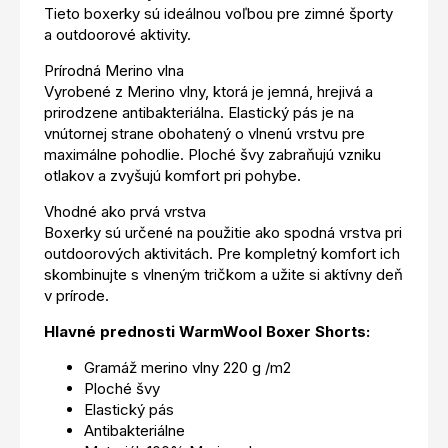
Tieto boxerky sú ideálnou voľbou pre zimné športy
a outdoorové aktivity.
Prírodná Merino vlna
Vyrobené z Merino vlny, ktorá je jemná, hrejivá a
prirodzene antibakteriálna. Elastický pás je na
vnútornej strane obohatený o vlnenú vrstvu pre
maximálne pohodlie. Ploché švy zabraňujú vzniku
otlakov a zvyšujú komfort pri pohybe.
Vhodné ako prvá vrstva
Boxerky sú určené na použitie ako spodná vrstva pri
outdoorových aktivitách. Pre kompletný komfort ich
skombinujte s vlneným tričkom a užite si aktívny deň
v prírode.
Hlavné prednosti WarmWool Boxer Shorts:
Gramáž merino vlny 220 g /m2
Ploché švy
Elastický pás
Antibakteriálne