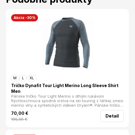
Akcia -30%
M
L
XL
Tričko Dynafit Tour Light Merino Long Sleeve Shirt
Men
Pánske tričko Tour Light Merino s dlhým rukávom
Rýchloschnúca spodná vrstva na ski touring z ľahkej zmesi
merino vlny a syntetických vlákien Dryarn®. Pánske tričko s
dlhým rukávom zo zmesi merino vlny a ľahkých
70,00
€
priedušných vlákien Dryarn® slúži ako ideálna spodná
Detail
vrstva. Inovatívna zmes vlákien zabezpečuje extrémne
100,00
€
rýchloschnúcu tkaninu s výbornou termoreguláciou a
odvádzaním potu. Prirodzená schopnosť merino vlny
odolávať pachom robí tričko vhodné pre aktívne športy.