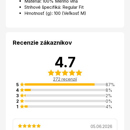
Materiál: 100% Merino vlna
Strihové špecifiká: Regular Fit
Hmotnosť (g): 100 (Veľkosť M)
Recenzie zákazníkov
4.7
272 recenzií
5
87%
4
8%
3
2%
2
0%
1
4%
05.06.2026