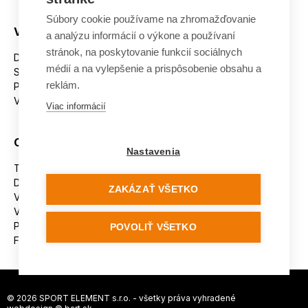
Súbory cookie používame na zhromažďovanie
Všetko o nákupe
a analýzu informácií o výkone a používaní
stránok, na poskytovanie funkcií sociálnych
Dostupnosť tovaru
médií a na vylepšenie a prispôsobenie obsahu a
Spracovanie osobných údajov
reklám.
Platba
Výmena a vrátenie tovaru
Viac informácií
Ostatné
Nastavenia
Tabuľka veľkostí
Doporučená dĺžka lyží
ZAKÁZAŤ VŠETKO
Vypaľovanie papúč
Veľkosti skeletu lyžiarok
Platforma na riešenie sporov online (ODR)
POVOLIŤ VŠETKO
Formulár na odstúpenie od zmluvy
© 2026 SPORT ELEMENT s.r.o. - všetky práva vyhradené