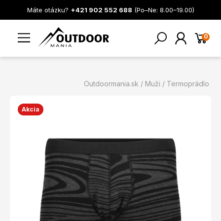
Máte otázku?
+421 902 552 688
(Po–Ne: 8.00–19.00)
0
Outdoormania.sk
Muži
Termoprádlo
Akcia