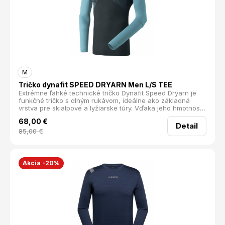
M
Tričko dynafit SPEED DRYARN Men L/S TEE
Extrémne ľahké technické tričko Dynafit Speed Dryarn je
funkčné tričko s dlhým rukávom, ideálne ako základná
vrstva pre skialpové a lyžiarske túry. Vďaka jeho hmotnosti
ho ocenia aj trailový bežci a aktívny športovci. Funkčný
68,00
€
elastický materiál Dynafit Dryarn aktívne odvádza vlhokosť
Detail
tak žekeď sa spotíte, nehrozí Vám prechladnutie. Tričko je
85,00
€
veľmi mäkké a ľahké takže ho takmer necítite. Vysoký
komfort ešte umocňuje bezšvový strih a antibakteriálna
technológia, ktorá zabraňuje tvorbe nepríjemných pachov.
hmotnosť: 175g materiál: 58%Polyamid/ 39% Polypropylén /
Akcia -20%
3% Elastan