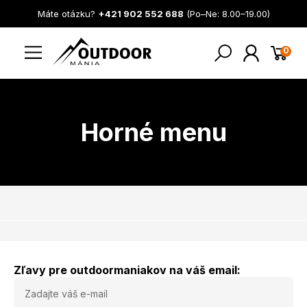
Máte otázku?
+421 902 552 688
(Po–Ne: 8.00–19.00)
0
Horné menu
Zľavy pre outdoormaniakov na váš email: