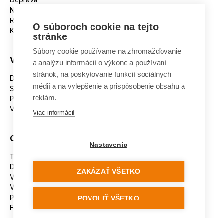
Nakupujeme na splátky
Reklamácie
O súboroch cookie na tejto
Kontakt
stránke
Súbory cookie používame na zhromažďovanie
Všetko o nákupe
a analýzu informácií o výkone a používaní
stránok, na poskytovanie funkcií sociálnych
Dostupnosť tovaru
médií a na vylepšenie a prispôsobenie obsahu a
Spracovanie osobných údajov
reklám.
Platba
Výmena a vrátenie tovaru
Viac informácií
Ostatné
Nastavenia
Tabuľka veľkostí
Doporučená dĺžka lyží
ZAKÁZAŤ VŠETKO
Vypaľovanie papúč
Veľkosti skeletu lyžiarok
Platforma na riešenie sporov online (ODR)
POVOLIŤ VŠETKO
Formulár na odstúpenie od zmluvy