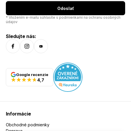
Odoslať
* Vložením e-mailu súhlasíte s
podmienkami na ochranu osobných
údajov
Sledujte nás:
Google recenzie
4,7
Informácie
Obchodné podmienky
Doprava