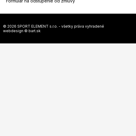
Formulár na odstúpenie od zmluvy
© 2026 SPORT ELEMENT s.r.o. - všetky práva vyhradené
webdesign ©
bart.sk