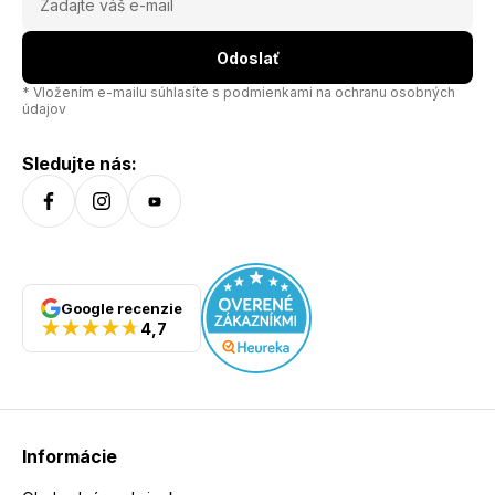
Odoslať
* Vložením e-mailu súhlasíte s
podmienkami na ochranu osobných
údajov
Sledujte nás:
Google recenzie
4,7
Informácie