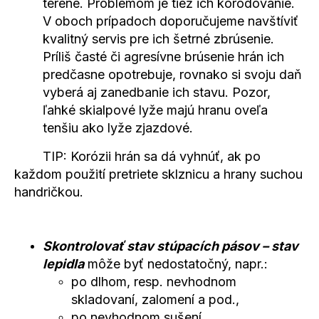
teréne. Problémom je tiež ich korodovanie.
V oboch prípadoch doporučujeme navštíviť
kvalitný servis pre ich šetrné zbrúsenie.
Príliš časté či agresívne brúsenie hrán ich
predčasne opotrebuje, rovnako si svoju daň
vyberá aj zanedbanie ich stavu. Pozor,
ľahké skialpové lyže majú hranu oveľa
tenšiu ako lyže zjazdové.
TIP: Korózii hrán sa dá vyhnúť, ak po
každom použití pretriete sklznicu a hrany suchou
handričkou.
Skontrolovať stav stúpacích pásov – stav
lepidla
môže byť nedostatočný, napr.:
po dlhom, resp. nevhodnom
skladovaní, zalomení a pod.,
po nevhodnom sušení,