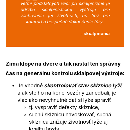
veľmi podstatných vecí pri skialpinizme je
údržba skialpinistickej výstroje pre
zachovanie jej životnosti, no tiež pre
komfort a bezpečné dokončenie túry.
- skialpmania
Zima klope na dvere a tak nastal ten správny
čas na generálnu kontrolu skialpovej výstroje:
Je vhodné
skontrolovať stav sklznice lyží
,
a ak ste ho na konci sezóny zanedbali, je
viac ako nevyhnutné dať si lyže spraviť
tj. vyspraviť defekty sklznice,
suchú sklznicu navoskovať, suchá
sklznica znižuje životnosť lyže aj
kvalitu jazdy,