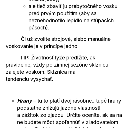
ale tiež zbaviť ju prebytočného vosku
pred prvým použitím (aby sa
neznehodnotilo lepidlo na stúpacích
pásoch).
Či už zvolíte strojové, alebo manuálne
voskovanie je v princípe jedno.
TIP: Životnosť lyže predĺžite, ak
pravidelne, vždy po zimnej sezóne sklznicu
zalejete voskom. Sklznica má
tendenciu
vysychať.
Hrany
– tu to platí dvojnásobne.. tupé hrany
podstatne znižujú jazdné vlastnosti
a zážitok zo zjazdu. Určite oceníte, ak sa na
ne budete môcť spoľahnúť v zľadovatelom