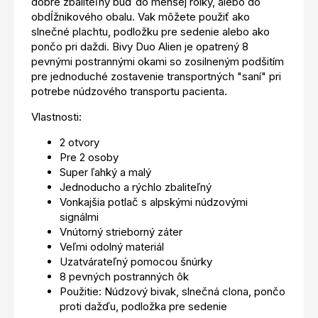
dobre zbaliteľný buď do menšej rolky, alebo do
obdĺžnikového obalu. Vak môžete použiť ako
slnečné plachtu, podložku pre sedenie alebo ako
pončo pri daždi. Bivy Duo Alien je opatrený 8
pevnými postrannými okami so zosilneným podšitím
pre jednoduché zostavenie transportných "saní" pri
potrebe núdzového transportu pacienta.
Vlastnosti:
2 otvory
Pre 2 osoby
Super ľahký a malý
Jednoducho a rýchlo zbaliteľný
Vonkajšia potlač s alpskými núdzovými
signálmi
Vnútorný strieborný záter
Veľmi odolný materiál
Uzatvárateľný pomocou šnúrky
8 pevných postranných ôk
Použitie: Núdzový bivak, slnečná clona, pončo
proti dažďu, podložka pre sedenie