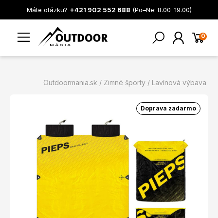
Máte otázku?
+421 902 552 688
(Po–Ne: 8.00–19.00)
0
Outdoormania.sk
Zimné športy
Lavínová výbava
Doprava zadarmo