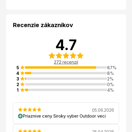
Recenzie zákazníkov
4.7
272 recenzií
5
87%
4
8%
3
2%
2
0%
1
4%
05.06.2026
Priaznive ceny Siroky vyber Outdoor veci
25.04.2026