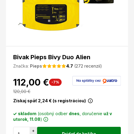
Bivak Pieps Bivy Duo Alien
Značka:
Pieps
4.7
(272 recenzií)
112,00 €
-7%
120,00
€
Získaj späť
2,24
€ (s registráciou)
skladom
(osobný odber
dnes
, doručenie
už v
utorok, 11.08
)
+
Pridať do košíka