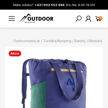
Máte otázku?
+421 902 552 688
(Po–Ne: 8.00–19.00)
0
Outdoormania.sk
Turistika/Kemping
Batohy
Mestské
Akcia