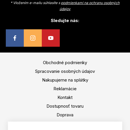
* Vložením e-mailu súhlasíte s
podmienkami na ochranu osobných
na helmu: Nie Počet komôr: 1 Rozmery (cm): 46x29x18
Hmotnosť (g): 650
údajov
Sledujte nás:
Obchodné podmienky
Spracovanie osobných údajov
Nakupujeme na splátky
Reklamácie
Kontakt
Dostupnosť tovaru
Doprava
Platba