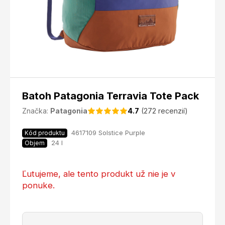
Batoh Patagonia Terravia Tote Pack
Značka:
Patagonia
4.7
(272 recenzií)
4617109 Solstice Purple
Kód produktu
24 l
Objem
Ľutujeme, ale tento produkt už nie je v
ponuke.