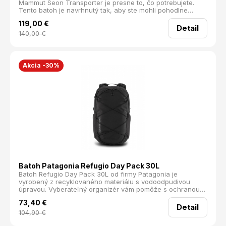
Mammut Seon Transporter je presne to, čo potrebujete.
Tento batoh je navrhnutý tak, aby ste mohli pohodlne
kombinovať tréningové aktivity s pracovnými povinnosťami,
119,00
€
či už sa chystáte do školy alebo do kancelárie.
Detail
140,00
€
Akcia -30%
Batoh Patagonia Refugio Day Pack 30L
Batoh Refugio Day Pack 30L od firmy Patagonia je
vyrobený z recyklovaného materiálu s vodoodpudivou
úpravou. Vyberateľný organizér vám pomôže s ochranou
notebooku do veľkosti 15", káblov a písacích potrieb.
73,40
€
Vďaka priedušnému chrbtovému panelu sa budete cítiť
Detail
lepšie aj v horúcich letných dňoch. Bočné vrecká sú
104,90
€
ideálne na fľašu alebo vetrovku. Mikinu alebo helmu