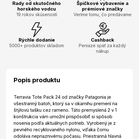
Rady od skutočného
Špičkové vybavenie a
horského vodcu
prémiové značky
19 rokov skúseností
Veríme tomu, čo predávame
Rýchle dodanie
Cashback
5000+ produktov skladom
Peniaze späť za každý
nákup
Popis produktu
Terravia Tote Pack 24 od značky Patagonia je
všestranný batoh, ktorý sa v okamihu premení na
štýlovú tašku cez rameno. Táto premyslená 2 v 1
konštrukcia vám umožní prispôsobiť si spôsob
nosenia podľa aktuálnych potrieb. Vyrobený je z
pevného recyklovaného nylonu, vďaka čomu
odoláva nepriaznivému počasiu. Priestranná hlavná