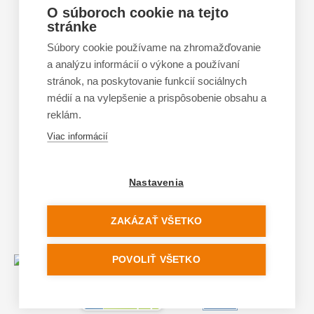
Výmena a vrátenie tovaru
O súboroch cookie na tejto
stránke
Tabuľka veľkostí
Doporučená dĺžka lyží
Súbory cookie používame na zhromažďovanie
a analýzu informácií o výkone a používaní
Vypaľovanie papúč
stránok, na poskytovanie funkcií sociálnych
Veľkosti skeletu lyžiarok
médií a na vylepšenie a prispôsobenie obsahu a
Platforma na riešenie sporov online (ODR)
reklám.
Formulár na odstúpenie od zmluvy
Viac informácií
Nastavenia
ZAKÁZAŤ VŠETKO
POVOLIŤ VŠETKO