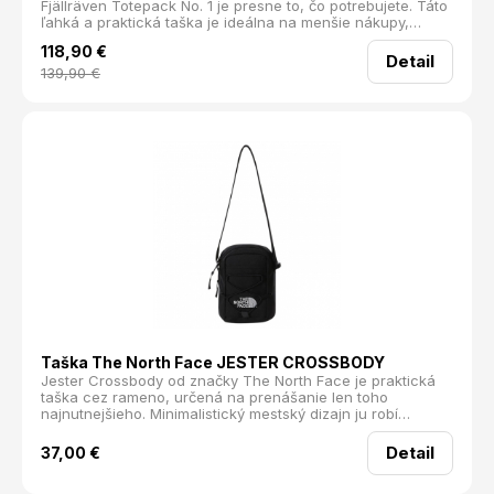
Fjällräven Totepack No. 1 je presne to, čo potrebujete. Táto
ľahká a praktická taška je ideálna na menšie nákupy,
prechádzky mestom, výlety do prírody alebo letné dni pri
118,90
€
vode.
Detail
139,90
€
Taška The North Face JESTER CROSSBODY
Jester Crossbody od značky The North Face je praktická
taška cez rameno, určená na prenášanie len toho
najnutnejšieho. Minimalistický mestský dizajn ju robí
ideálnou na každodenné nosenie, pri ceste do práce, do
mesta alebo na výlety.
Detail
37,00
€