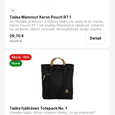
1 l
Taška Mammut Xeron Pouch RT 1
Ak hľadáte praktickú a štýlovú tašku na cesty aj do mesta,
Xeron Pouch RT 1 od značky Mammut je ideálnym riešením
na uloženie vašich cenností. Minimalistický dizajn dopĺňa
rolovací uzáver a výrazné embosované logo.
29,70
€
Detail
35,00
€
Akcia -15%
Nové
Taška Fjällräven Totepack No. 1
Hľadáte tašku, ktorá zvládne všetko, čo jej pripravíte?