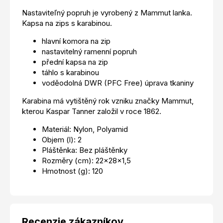
Nastaviteľný popruh je vyrobený z Mammut lanka.
Kapsa na zips s karabinou.
hlavní komora na zip
nastavitelný ramenní popruh
přední kapsa na zip
táhlo s karabinou
voděodolná DWR (PFC Free) úprava tkaniny
Karabina má vytištěný rok vzniku značky Mammut,
kterou Kaspar Tanner založil v roce 1862.
Materiál: Nylon, Polyamid
Objem (l): 2
Pláštěnka: Bez pláštěnky
Rozměry (cm): 22x28x1,5
Hmotnost (g): 120
Recenzie zákazníkov