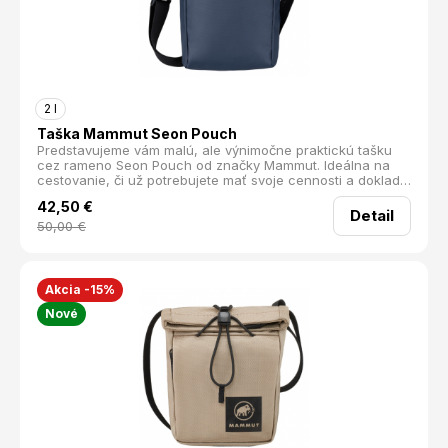
2 l
Taška Mammut Seon Pouch
Predstavujeme vám malú, ale výnimočne praktickú tašku
cez rameno Seon Pouch od značky Mammut. Ideálna na
cestovanie, či už potrebujete mať svoje cennosti a doklady
vždy po ruke. Táto taška je navrhnutá tak, aby vám
42,50
€
poskytla maximálnu ochranu a pohodlie.
Detail
50,00
€
Akcia -15%
Nové