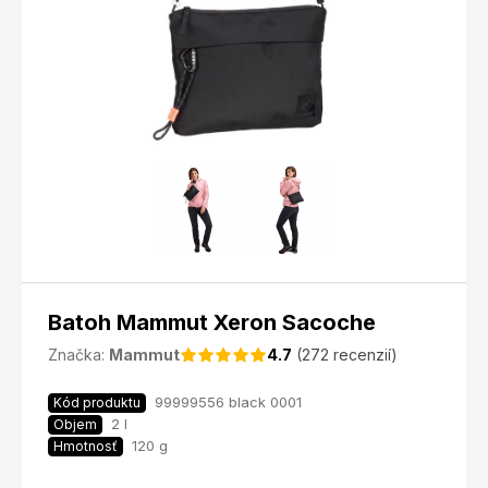
Batoh Mammut Xeron Sacoche
Značka:
Mammut
4.7
(272 recenzií)
99999556 black 0001
Kód produktu
2 l
Objem
120 g
Hmotnosť