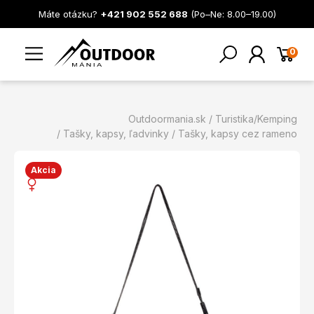
Máte otázku?
+421 902 552 688
(Po–Ne: 8.00–19.00)
0
Outdoormania.sk
Turistika/Kemping
Tašky, kapsy, ľadvinky
Tašky, kapsy cez rameno
Akcia