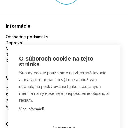
Informácie
Obchodné podmienky
Doprava
Nakupujeme na splátky
Reklamácie
O súboroch cookie na tejto
Kontakt
stránke
Súbory cookie používame na zhromažďovanie
Všetko o nákupe
a analýzu informácií o výkone a používaní
stránok, na poskytovanie funkcií sociálnych
Dostupnosť tovaru
médií a na vylepšenie a prispôsobenie obsahu a
Spracovanie osobných údajov
reklám.
Platba
Výmena a vrátenie tovaru
Viac informácií
Ostatné
Nastavenia