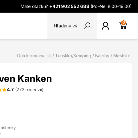
Máte otázku?
+421 902 552 688
(Po–Ne: 8.00–19.00)
0
Outdoormania.sk
Turistika/Kemping
Batohy
Mestské
raven Kanken
4.7
(272 recenzií)
láštenky
é