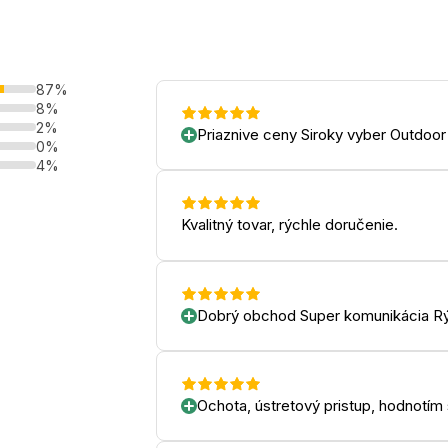
87%
8%
2%
Priaznive ceny Siroky vyber Outdoor
0%
4%
Kvalitný tovar, rýchle doručenie.
Dobrý obchod Super komunikácia Rý
Ochota, ústretový pristup, hodnotím