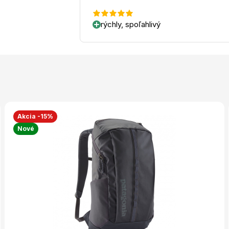
rýchly, spoľahlivý
Akcia -15%
Nové