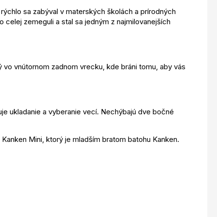
 rýchlo sa zabýval v materských školách a prírodných
o celej zemeguli a stal sa jedným z najmilovanejších
ený vo vnútornom zadnom vrecku, kde bráni tomu, aby vás
uje ukladanie a vyberanie vecí. Nechýbajú dve bočné
u Kanken Mini, ktorý je mladším bratom batohu Kanken.