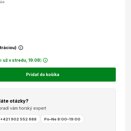
Nie
stráciou)
ie
už v stredu, 19.08
)
Pridať do košíka
áte otázky?
oradí vám horský expert
+421 902 552 688
Po–Ne 8:00–19:00