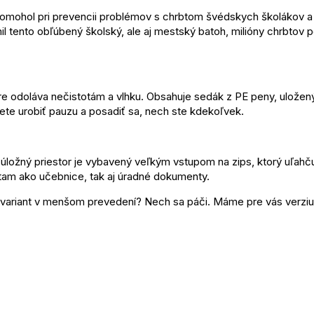
 pomohol pri prevencii problémov s chrbtom švédskych školákov a
l tento obľúbený školský, ale aj mestský batoh, milióny chrbtov p
 dobre odoláva nečistotám a vlhku. Obsahuje sedák z PE peny, ulož
ete urobiť pauzu a posadiť sa, nech ste kdekoľvek.
úložný priestor je vybavený veľkým vstupom na zips, ktorý uľahč
tam ako učebnice, tak aj úradné dokumenty.
šej variant v menšom prevedení? Nech sa páči. Máme pre vás verzi