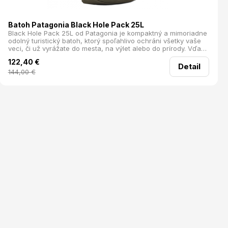
Batoh Patagonia Black Hole Pack 25L
Black Hole Pack 25L od Patagonia je kompaktný a mimoriadne
odolný turistický batoh, ktorý spoľahlivo ochráni všetky vaše
veci, či už vyrážate do mesta, na výlet alebo do prírody. Vďaka
pevnej konštrukcii a premyslenému usporiadaniu ponúka
122,40
€
dostatok priestoru na mikinu, notebook aj nepremokavé
Detail
pončo. Ak máte radi poriadok, tento batoh vás nesklame.
144,00
€
Množstvo praktických vreciek umožní bezpečné uloženie
všetkých drobností, ako sú peňaženka, občerstvenie či fľaša s
vodou. Black Hole Pack 25L vám poskytne spoľahlivosť a
funkčnosť na každý deň. Materiál: 100% recyklovaný
polyesterový ripstop s laminátem TPU Objem: 25 L Hmotnosť:
640 g