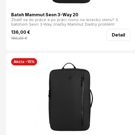
Batoh Mammut Seon 3-Way 20
Zbaliť sa do práce a po práci rovno na lezeckú stenu? S
batohom Seon 3-Way značky Mammut žiadny problém!
136,00
€
Detail
160,00
€
Akcia -15%