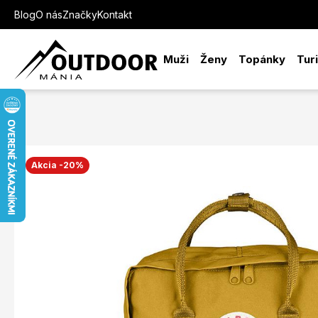
Blog
O nás
Značky
Kontakt
Muži
Ženy
Topánky
Tur
Akcia -20%