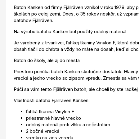
Batoh Kanken od firmy Fjällräven vznikol v roku 1978, aby
školách po celej zemi. Dnes, o 35 rokov neskôr, už vzpriami
batohov Fjällräven.
Na výrobu batoha Kanken bol použitý odolný materiál
Je vyrobený z trvanlivej, ľahkej tkaniny Vinylon F, ktorá
obsah tlačil do chrbta a vždy ho máte na dosah, keď si chc
Batoh do školy, ale aj do mesta
Priestoru ponúka batoh Kanken skutočne dostatok. Hlavný 
vrecká a jedno vrecko so zipsom vpredu. Zmestia sa vám 
Páči sa vám tento Fjällräven batoh, ale chceli by ste rad
Vlastnosti batoha Fjällräven Kanken:
ľahká tkanina Vinylon F
priestranné hlavné vrecko
odolný materiál proti vlhku a nečistotám
2 bočné vrecká
vrecko na zips vpredu