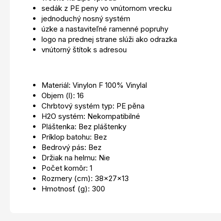
sedák z PE peny vo vnútornom vrecku
jednoduchý nosný systém
úzke a nastaviteľné ramenné popruhy
logo na prednej strane slúži ako odrazka
vnútorný štítok s adresou
Materiál: Vinylon F 100% Vinylal
Objem (l): 16
Chrbtový systém typ: PE pěna
H2O systém: Nekompatibilné
Pláštenka: Bez pláštenky
Príklop batohu: Bez
Bedrový pás: Bez
Držiak na helmu: Nie
Počet komôr: 1
Rozmery (cm): 38x27x13
Hmotnosť (g): 300