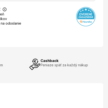
€
deň
íkov
 na odoslanie
Cashback
om
Peniaze späť za každý nákup