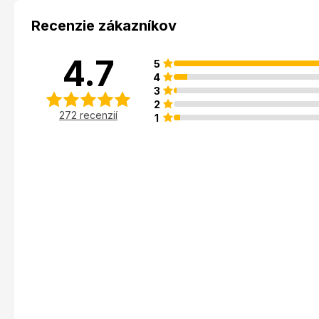
Recenzie zákazníkov
4.7
5
4
3
2
272 recenzií
1