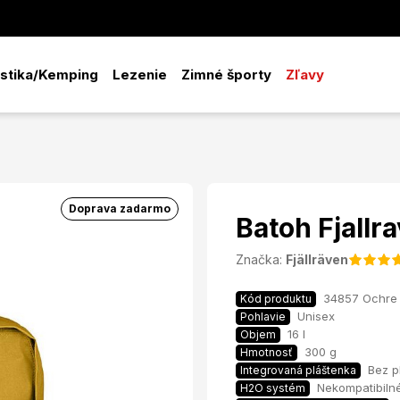
istika/Kemping
Lezenie
Zimné športy
Zľavy
Doprava zadarmo
Batoh Fjall
Značka:
Fjällräven
34857 Ochre
Kód produktu
Unisex
Pohlavie
16 l
Objem
300 g
Hmotnosť
Bez p
Integrovaná pláštenka
Nekompatibiln
H2O systém