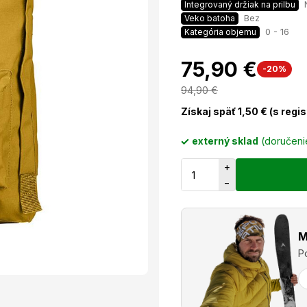
Integrovaný držiak na prilbu
Bez
Veko batoha
0 - 16
Kategória objemu
75,90 €
-20%
94,90
€
Získaj späť
1,50
€ (s regi
externý sklad
(doručen
+
−
M
P