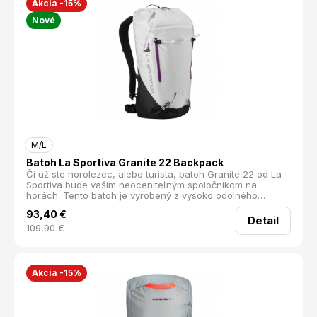
Akcia -15%
vnútorné vrecká pútka na uloženie expresiek integrovaný
Nové
vak na lano polstrovaný bedrový pás odvetrávací chrbtový
systém Materiál: 100% Polyamid
M/L
Batoh La Sportiva Granite 22 Backpack
Či už ste horolezec, alebo turista, batoh Granite 22 od La
Sportiva bude vaším neoceniteľným spoločníkom na
horách. Tento batoh je vyrobený z vysoko odolného
materiálu, ktorý spoľahlivo odoláva nástrahám skalnatého
93,40
€
terénu. Jeho dizajn je navrhnutý tak, aby vám poskytol
Detail
maximálnu voľnosť pohybu a pohodlie počas celodenných
109,90
€
výprav.
Akcia -15%