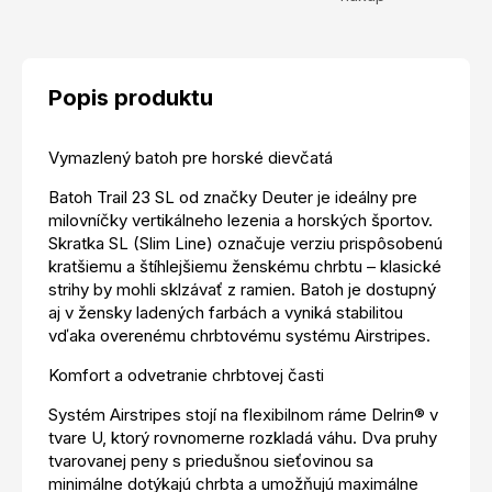
Popis produktu
Vymazlený batoh pre horské dievčatá
Batoh Trail 23 SL od značky Deuter je ideálny pre
milovníčky vertikálneho lezenia a horských športov.
Skratka SL (Slim Line) označuje verziu prispôsobenú
kratšiemu a štíhlejšiemu ženskému chrbtu – klasické
strihy by mohli sklzávať z ramien. Batoh je dostupný
aj v žensky ladených farbách a vyniká stabilitou
vďaka overenému chrbtovému systému Airstripes.
Komfort a odvetranie chrbtovej časti
Systém Airstripes stojí na flexibilnom ráme Delrin® v
tvare U, ktorý rovnomerne rozkladá váhu. Dva pruhy
tvarovanej peny s priedušnou sieťovinou sa
minimálne dotýkajú chrbta a umožňujú maximálne