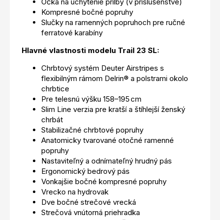
Očká na uchytenie prilby (v príslušenstve)
Kompresné bočné popruhy
Slučky na ramenných popruhoch pre ručné
ferratové karabíny
Hlavné vlastnosti modelu Trail 23 SL:
Chrbtový systém Deuter Airstripes s
flexibilným rámom Delrin® a polstrami okolo
chrbtice
Pre telesnú výšku 158–195 cm
Slim Line verzia pre kratší a štíhlejší ženský
chrbát
Stabilizačné chrbtové popruhy
Anatomicky tvarované otočné ramenné
popruhy
Nastaviteľný a odnímateľný hrudný pás
Ergonomický bedrový pás
Vonkajšie bočné kompresné popruhy
Vrecko na hydrovak
Dve bočné strečové vrecká
Strečová vnútorná priehradka