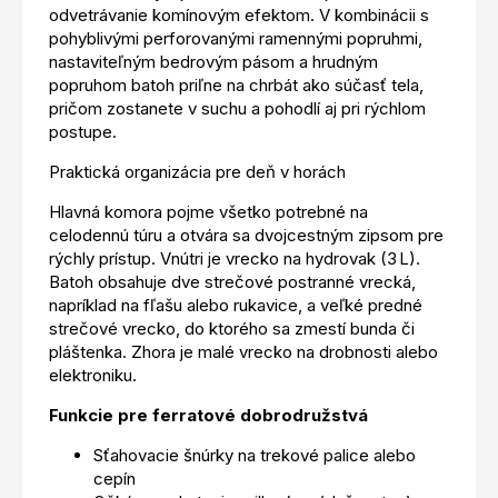
odvetrávanie komínovým efektom. V kombinácii s
pohyblivými perforovanými ramennými popruhmi,
nastaviteľným bedrovým pásom a hrudným
popruhom batoh priľne na chrbát ako súčasť tela,
pričom zostanete v suchu a pohodlí aj pri rýchlom
postupe.
Praktická organizácia pre deň v horách
Hlavná komora pojme všetko potrebné na
celodennú túru a otvára sa dvojcestným zipsom pre
rýchly prístup. Vnútri je vrecko na hydrovak (3 L).
Batoh obsahuje dve strečové postranné vrecká,
napríklad na fľašu alebo rukavice, a veľké predné
strečové vrecko, do ktorého sa zmestí bunda či
pláštenka. Zhora je malé vrecko na drobnosti alebo
elektroniku.
Funkcie pre ferratové dobrodružstvá
Sťahovacie šnúrky na trekové palice alebo
cepín