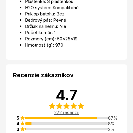
Pláštenka: S pláštenkou
H2O systém: Kompatibilné
Príklop batohu: Bez
Bedrový pás: Pevné
Držiak na helmu: Nie
Počet komôr: 1
Rozmery (cm): 50x25x19
Hmotnosť (g): 970
Recenzie zákazníkov
4.7
272 recenzií
5
87%
4
8%
3
2%