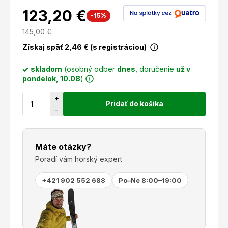
123,20 €
-15%
145,00
€
Získaj späť
2,46
€ (s registráciou)
skladom
(osobný odber
dnes
, doručenie
už v
pondelok, 10.08
)
+
Pridať do košíka
−
Máte otázky?
Poradí vám horský expert
+421 902 552 688
Po–Ne 8:00–19:00