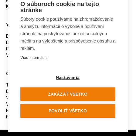
O súboroch cookie na tejto
Kontakt
stránke
Súbory cookie používame na zhromažďovanie
Všetko o nákupe
a analýzu informácií o výkone a používaní
stránok, na poskytovanie funkcií sociálnych
Dostupnosť tovaru
médií a na vylepšenie a prispôsobenie obsahu a
Doprava
reklám.
Platba
Výmena a vrátenie tovaru
Viac informácií
Ostatné
Nastavenia
Tabuľka veľkostí
Doporučená dĺžka lyží
ZAKÁZAŤ VŠETKO
Vypaľovanie papúč
Veľkosti skeletu lyžiarok
Platforma na riešenie sporov online (ODR)
POVOLIŤ VŠETKO
Formulár na odstúpenie od zmluvy