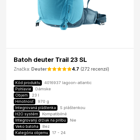
Batoh deuter Trail 23 SL
Značka:
Deuter
4.7
(272 recenzií)
4016937 lagoon-atlantic
Kód produktu
Dámske
Pohlavie
23 l
Objem
970 g
Hmotnosť
S pláštenkou
Integrovaná pláštenka
Kompatibilné
H2O systém
Nie
Integrovaný držiak na prilbu
Bez
Veko batoha
17 - 24
Kategória objemu