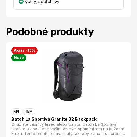
rýchly, spoľahlivý
Podobné produkty
Akcia -15%
Nové
M/L
S/M
Batoh La Sportiva Granite 32 Backpack
Či už ste vášnivý lezec alebo turista, batoh La Sportiva
Granite 32 sa stane vaším verným spoločníkom na každom
kroku. Tento batoh je navrhnutý tak, aby zvládal celoročné