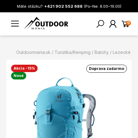
Máte otázku?
+421 902 552 688
(Po–Ne: 8.00–19.00)
0
Outdoormania.sk
Turistika/Kemping
Batohy
Lezecké
Akcia -15%
Doprava zadarmo
Nové