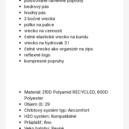
polstrované ramenné popruhy
bedrový pás
hrudný pás
2 bočné vrecká
pútko na palice
vrecko na cennosti
čelné elastické vrecko na bundu
vrecko na hydrovak 3 l
čelné vrecko ako organizér na zips
reflexné logo
kompresné popruhy
Materiál: 210D Polyamid RECYCLED, 600D
Polyester
Objem (l): 29
Chrbtový systém typ: Aircomfort
H2O systém: Kompatibilné
Pršiplášť: Áno
Veko batohu: Pevné