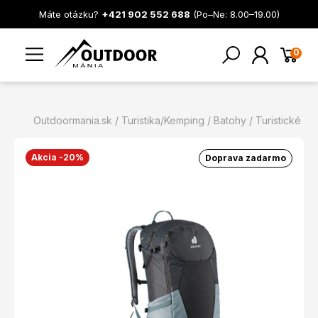
Máte otázku?
+421 902 552 688
(Po–Ne: 8.00–19.00)
0
Outdoormania.sk
Turistika/Kemping
Batohy
Turistické
Akcia -20%
Doprava zadarmo