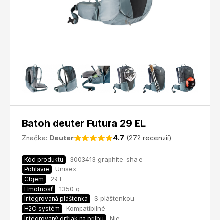
Batoh deuter Futura 29 EL
Značka:
Deuter
4.7
(272 recenzií)
3003413 graphite-shale
Kód produktu
Unisex
Pohlavie
29 l
Objem
1350 g
Hmotnosť
S pláštenkou
Integrovaná pláštenka
Kompatibilné
H2O systém
Nie
Integrovaný držiak na prilbu