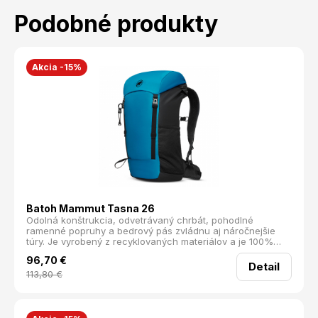
Podobné produkty
Akcia -15%
Batoh Mammut Tasna 26
Odolná konštrukcia, odvetrávaný chrbát, pohodlné
ramenné popruhy a bedrový pás zvládnu aj náročnejšie
túry. Je vyrobený z recyklovaných materiálov a je 100%
bez PFC. Súčasťou je aj pláštenka a pútka na trekové
96,70
€
palice. odvetrávaný chrbtový panel hlavná komora
Detail
uzatvárateľná na 2 pracky sieťované bočné vrecká
113,80
€
nastaviteľný bedrový popruh nastaviteľný hrudný popruh
pláštenka Materiál: 100% Polyamid Hmotnosť: 750 g