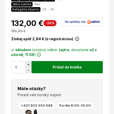
Bez
Veko batoha
25 - 30
Kategória objemu
132,00 €
-20%
165,00
€
Získaj späť
2,64
€ (s registráciou)
skladom
(osobný odber
zajtra
, doručenie
už v
utorok, 11.08
)
+
Pridať do košíka
−
Máte otázky?
Poradí vám horský expert
+421 902 552 688
Po–Ne 8:00–19:00